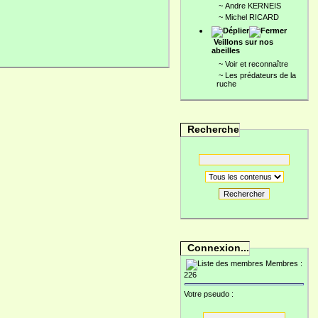
~
Andre KERNEIS
~
Michel RICARD
Veillons sur nos
abeilles
~
Voir et reconnaître
~
Les prédateurs de la
ruche
Recherche
Rechercher
Connexion...
Membres :
226
Votre pseudo :