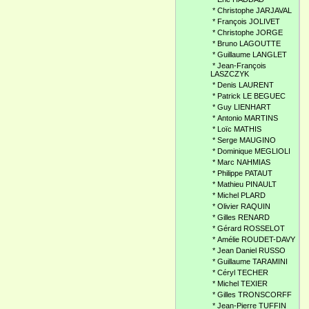
*
Christophe JARJAVAL
*
François JOLIVET
*
Christophe JORGE
*
Bruno LAGOUTTE
*
Guillaume LANGLET
*
Jean-François
LASZCZYK
*
Denis LAURENT
*
Patrick LE BEGUEC
*
Guy LIENHART
*
Antonio MARTINS
*
Loïc MATHIS
*
Serge MAUGINO
*
Dominique MEGLIOLI
*
Marc NAHMIAS
*
Philippe PATAUT
*
Mathieu PINAULT
*
Michel PLARD
*
Olivier RAQUIN
*
Gilles RENARD
*
Gérard ROSSELOT
*
Amélie ROUDET-DAVY
*
Jean Daniel RUSSO
*
Guillaume TARAMINI
*
Céryl TECHER
*
Michel TEXIER
*
Gilles TRONSCORFF
*
Jean-Pierre TUFFIN