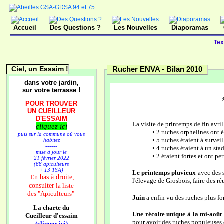
Accueil
Des Questions ?
Les Nouvelles
Diaporamas
Tex
Ciel, un Essaim !
Rucher ENVA -
Bilan 2010
dans votre jardin,
sur votre terrasse !
POUR TROUVER
UN CUEILLEUR
D'ESSAIM
La visite de printemps de fin avri
cliquez ici
• 2 ruches orphelines ont 
puis sur la commune où vous
• 5 ruches étaient à surveil
habitez
------
• 4 ruches étaient à un st
mise à jour le
• 2 étaient fortes et ont p
21 février 2022
(68 apiculteurs
+ 13 TSA)
Le printemps pluvieux
avec des 
n bas à droite,
E
l'élevage de Grosbois, faire des 
consulter
la liste
des
"Apiculteurs"
Juin
a enfin vu des ruches plus for
La charte du
Une récolte unique à la mi-août
Cueilleur d'essaim
pour avoir des ruches populeuses et
(cliquer ici)