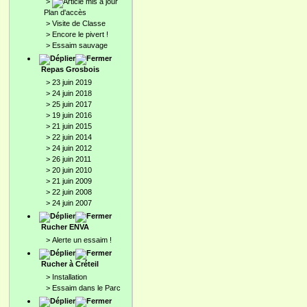
>
Plan d'accès
>
Visite de Classe
>
Encore le pivert !
>
Essaim sauvage
Repas Grosbois
>
23 juin 2019
>
24 juin 2018
>
25 juin 2017
>
19 juin 2016
>
21 juin 2015
>
22 juin 2014
>
24 juin 2012
>
26 juin 2011
>
20 juin 2010
>
21 juin 2009
>
22 juin 2008
>
24 juin 2007
Rucher ENVA
>
Alerte un essaim !
Rucher à Créteil
>
Installation
>
Essaim dans le Parc