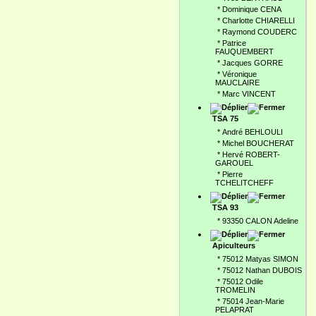
*
Dominique CENA
*
Charlotte CHIARELLI
*
Raymond COUDERC
*
Patrice
FAUQUEMBERT
*
Jacques GORRE
*
Véronique
MAUCLAIRE
*
Marc VINCENT
TSA 75
*
André BEHLOULI
*
Michel BOUCHERAT
*
Hervé ROBERT-
GAROUEL
*
Pierre
TCHELITCHEFF
TSA 93
*
93350 CALON Adeline
Apiculteurs
*
75012 Matyas SIMON
*
75012 Nathan DUBOIS
*
75012 Odile
TROMELIN
*
75014 Jean-Marie
PELAPRAT