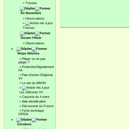
>
Travaux
En Novembre
>
Observations
>
Travaux
Durant l'Hiver
>
Observations
Vespa Velutina
>
Pièger ou ne pas
piéger ?
>
Protection/Signalement
FA
>
Plan d'action Régional
VV
>
Le site du MNHN
>
Les référents VV
>
Causerie du 4 mars
>
Aide identification
>
Découverte en France
>
Fiche technique
OPIDA
Grosbois