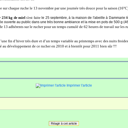
ce sur chaque ruche le 13 novembre par une journée très douce pour la saison (16°C)
r 234 kg de miel
s'est faite
le 25 septembre, à la maison de l'abeille à Dammarie l
née ouverte au public dans une très bonne ambiance et la mise en pots de 500 g (4
n de 13 adhérents sur le rucher pour un temps cumulé de 62 heures de travail sur les r
une fin d’hiver très dure et d’un temps variable au printemps avec des nuits froides
pé au développement de ce rucher en 2010 et à bientôt pour 2011 bien sûr !!!
Imprimer l'article
Réagir à cet article