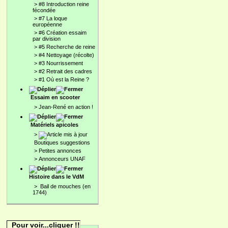
>
#8 Introduction reine
fécondée
>
#7 La loque
européenne
>
#6 Création essaim
par division
>
#5 Recherche de reine
>
#4 Nettoyage (récolte)
>
#3 Nourrissement
>
#2 Retrait des cadres
>
#1 Où est la Reine ?
Essaim en scooter
>
Jean-René en action !
Matériels apicoles
>
Boutiques suggestions
>
Petites annonces
>
Annonceurs UNAF
Histoire dans le VdM
>
Bail de mouches (en
1744)
Pour voir...cliquer !!