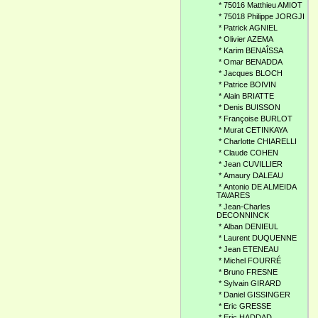
*
75016 Matthieu AMIOT
*
75018 Philippe JORGJI
*
Patrick AGNIEL
*
Olivier AZEMA
*
Karim BENAÎSSA
*
Omar BENADDA
*
Jacques BLOCH
*
Patrice BOIVIN
*
Alain BRIATTE
*
Denis BUISSON
*
Françoise BURLOT
*
Murat CETINKAYA
*
Charlotte CHIARELLI
*
Claude COHEN
*
Jean CUVILLIER
*
Amaury DALEAU
*
Antonio DE ALMEIDA
TAVARES
*
Jean-Charles
DECONNINCK
*
Alban DENIEUL
*
Laurent DUQUENNE
*
Jean ETENEAU
*
Michel FOURRÉ
*
Bruno FRESNE
*
Sylvain GIRARD
*
Daniel GISSINGER
*
Eric GRESSE
*
Eric HADDAD