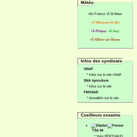
Météo
•
En France
•
À St Maur
•À Villeneuve-le-Roi
•À Périgny
•À Sucy
•À Villiers-sur-Marne
Infos des syndicats
UNAF
*
Infos sur le site UNAF
SNA Apiculture
*
Infos sur le site
FNOSAD
*
Actualités sur le site
Cueilleurs essaims
TSA 94
*
Yves BERTHAUD