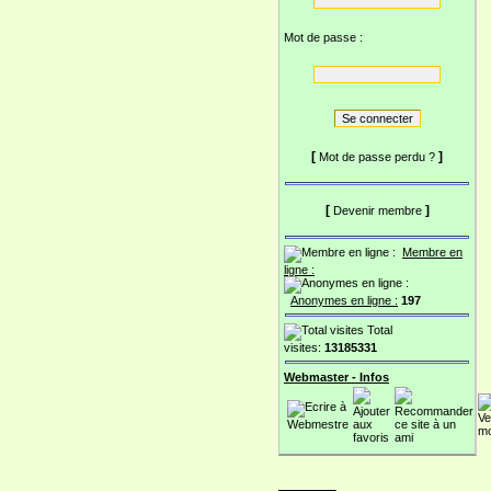
Mot de passe :
[
]
Mot de passe perdu ?
[
]
Devenir membre
Membre en
ligne :
Anonymes en ligne :
197
Total
visites:
13185331
Webmaster - Infos