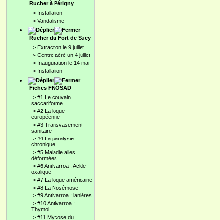
Rucher à Périgny
>
Installation
>
Vandalisme
Rucher du Fort de Sucy
>
Extraction le 9 juillet
>
Centre aéré un 4 juillet
>
Inauguration le 14 mai
>
Installation
Fiches FNOSAD
>
#1 Le couvain
saccariforme
>
#2 La loque
européenne
>
#3 Transvasement
sanitaire
>
#4 La paralysie
chronique
>
#5 Maladie ailes
déformées
>
#6 Antivarroa : Acide
oxalique
>
#7 La loque américaine
>
#8 La Nosémose
>
#9 Antivarroa : lanières
>
#10 Antivarroa :
Thymol
>
#11 Mycose du