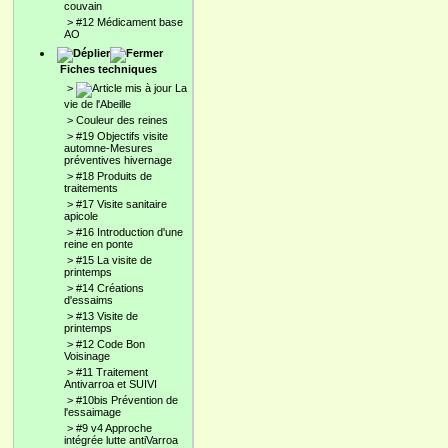
couvain
>
#12 Médicament base
AO
Fiches techniques
>
La
vie de l'Abeille
>
Couleur des reines
>
#19 Objectifs visite
automne-Mesures
préventives hivernage
>
#18 Produits de
traitements
>
#17 Visite sanitaire
apicole
>
#16 Introduction d'une
reine en ponte
>
#15 La visite de
printemps
>
#14 Créations
d'essaims
>
#13 Visite de
printemps
>
#12 Code Bon
Voisinage
>
#11 Traitement
Antivarroa et SUIVI
>
#10bis Prévention de
l'essaimage
>
#9 v4 Approche
intégrée lutte antiVarroa