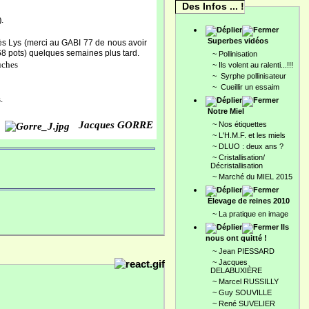
Des Infos ... !
.
Superbes vidéos
ès Lys (merci au GABI 77 de nous avoir
68 pots) quelques semaines plus tard.
~
Pollinisation
uches
~
Ils volent au ralenti...!!!
~
Syrphe pollinisateur
~
Cueillir un essaim
.
Notre Miel
Jacques GORRE
~
Nos étiquettes
~
L'H.M.F. et les miels
~
DLUO : deux ans ?
~
Cristallisation/
Décristallisation
~
Marché du MIEL 2015
Élevage de reines 2010
~
La pratique en image
Ils
nous ont quitté !
~
Jean PIESSARD
~
Jacques
DELABUXIÈRE
~
Marcel RUSSILLY
~
Guy SOUVILLE
~
René SUVELIER