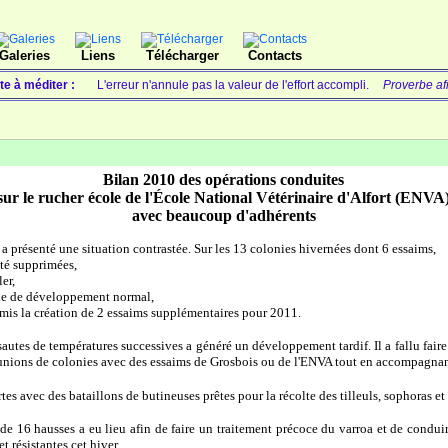
Galeries
Liens
Télécharger
Contacts
te à méditer :
L'erreur n'annule pas la valeur de l'effort accompli.
Proverbe af
Bilan 2010 des opérations conduites
sur le rucher école de l'École National Vétérinaire d'Alfort (ENVA
avec beaucoup d'adhérents
l a présenté une situation contrastée. Sur les 13 colonies hivernées dont 6 essaims,
été supprimées,
ler,
ade de développement normal,
ermis la création de 2 essaims supplémentaires pour 2011.
sautes de températures successives a généré un développement tardif. Il a fallu faire
réunions de colonies avec des essaims de Grosbois ou de l'ENVA tout en accompagna
tes avec des bataillons de butineuses prêtes pour la récolte des tilleuls, sophoras et a
de 16 hausses a eu lieu afin de faire un traitement précoce du varroa et de condui
 résistantes cet hiver.