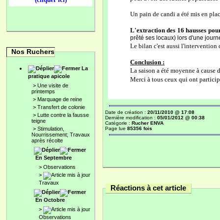
Un pain de candi a été mis en pla
L'extraction des 16 hausses pou
prêté ses locaux) lors d'une jour
Le bilan c'est aussi l'interventio
Nos Ruchers
Conclusion :
La
La saison a été moyenne à cause d’
pratique apicole
Merci à tous ceux qui ont partici
>
Une visite de
printemps
>
Marquage de reine
>
Transfert de colonie
Date de création :
20/11/2010 @ 17:08
>
Lutte contre la fausse
Dernière modification :
05/01/2012 @ 00:38
teigne
Catégorie :
Rucher ENVA
Page lue
85356 fois
>
Stimulation,
Nourrissement; Travaux
après récolte
En Septembre
>
Observations
>
Travaux
Réactions à cet article
En Octobre
>
Observations