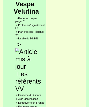
Vespa
Velutina
>
Pièger ou ne pas
piéger ?
>
Protection/Signalement
FA
>
Plan d'action Régional
VV
>
Le site du MNHN
>
Les
référents
VV
>
Causerie du 4 mars
>
Aide identification
>
Découverte en France
>
Fiche technique