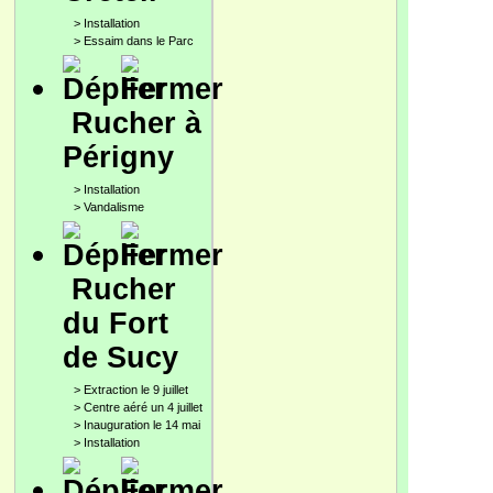
>
Installation
>
Essaim dans le Parc
Rucher à
Périgny
>
Installation
>
Vandalisme
Rucher
du Fort
de Sucy
>
Extraction le 9 juillet
>
Centre aéré un 4 juillet
>
Inauguration le 14 mai
>
Installation