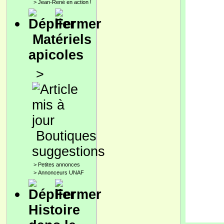
>
Jean-René en action !
Matériels
apicoles
>
Boutiques
suggestions
>
Petites annonces
>
Annonceurs UNAF
Histoire