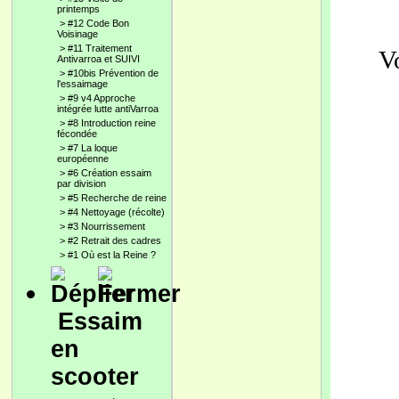
printemps
>
#12 Code Bon
Voisinage
>
#11 Traitement
V
Antivarroa et SUIVI
>
#10bis Prévention de
l'essaimage
>
#9 v4 Approche
intégrée lutte antiVarroa
>
#8 Introduction reine
fécondée
>
#7 La loque
européenne
>
#6 Création essaim
par division
>
#5 Recherche de reine
>
#4 Nettoyage (récolte)
>
#3 Nourrissement
>
#2 Retrait des cadres
>
#1 Où est la Reine ?
Essaim
en
scooter