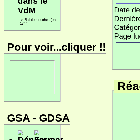
dans le
Date de
VdM
Dernièr
>
Bail de mouches (en
1744)
Catégor
Page l
Pour voir...cliquer !!
Réac
GSA - GDSA