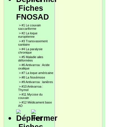
Fiches
FNOSAD
>
#1 Le couvain
saccariforme
>
#2 La loque
européenne
>
#3 Transvasement
sanitaire
>
#4 La paralysie
chronique
>
#5 Maladie ailes
déformées
>
#6 Antivarroa : Acide
oxalique
>
#7 La loque américaine
>
#8 La Nosémose
>
#9 Antivarroa : lanières
>
#10 Antivarroa :
Thymol
>
#11 Mycose du
couvain
>
#12 Médicament base
AO