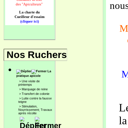
nous
des
"Apiculteurs"
La charte du
Cueilleur d'essaim
(cliquer ici)
Me
Nos Ruchers
M
La
pratique apicole
>
Une visite de
printemps
>
Marquage de reine
>
Transfert de colonie
>
Lutte contre la fausse
teigne
L
>
Stimulation,
Nourrissement; Travaux
après récolte
la