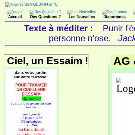
Accueil
Des Questions ?
Les Nouvelles
Diaporamas
Texte à méditer :
Punir l'
personne n'ose.
Jack
Ciel, un Essaim !
AG 
dans votre jardin,
sur votre terrasse !
POUR TROUVER
UN CUEILLEUR
D'ESSAIM
cliquez ici
puis sur la commune où vous
habitez
------
mise à jour le
21 février 2022
(68 apiculteurs
+ 13 TSA)
n bas à droite,
E
consulter
la liste