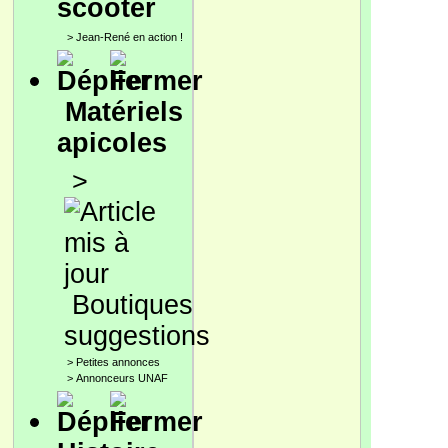
scooter
>
Jean-René en action !
Matériels
apicoles
>
Boutiques
suggestions
>
Petites annonces
>
Annonceurs UNAF