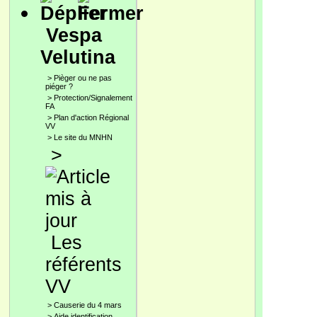
Vespa
Velutina
>
Pièger ou ne pas
piéger ?
>
Protection/Signalement
FA
>
Plan d'action Régional
VV
>
Le site du MNHN
>
Les
référents
VV
>
Causerie du 4 mars
>
Aide identification