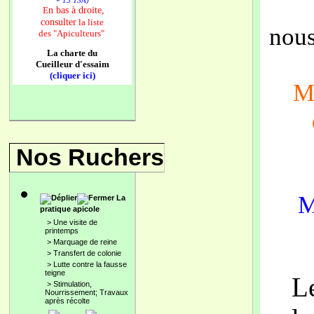
+ 13 TSA)
n bas à droite,
E
consulter
la liste
nous
des
"Apiculteurs"
La charte du
Cueilleur d'essaim
(cliquer ici)
Me
Nos Ruchers
M
La
pratique apicole
>
Une visite de
printemps
>
Marquage de reine
>
Transfert de colonie
>
Lutte contre la fausse
teigne
L
>
Stimulation,
Nourrissement; Travaux
après récolte