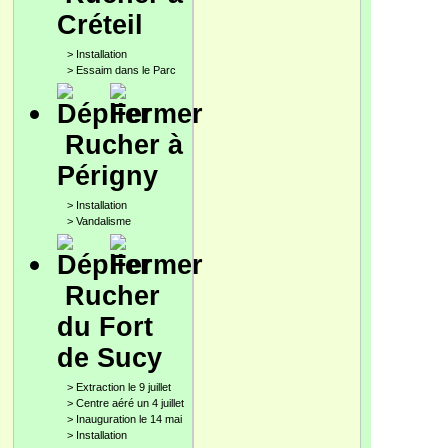
Créteil
>
Installation
>
Essaim dans le Parc
Rucher à
Périgny
>
Installation
>
Vandalisme
Rucher
du Fort
de Sucy
>
Extraction le 9 juillet
>
Centre aéré un 4 juillet
>
Inauguration le 14 mai
>
Installation