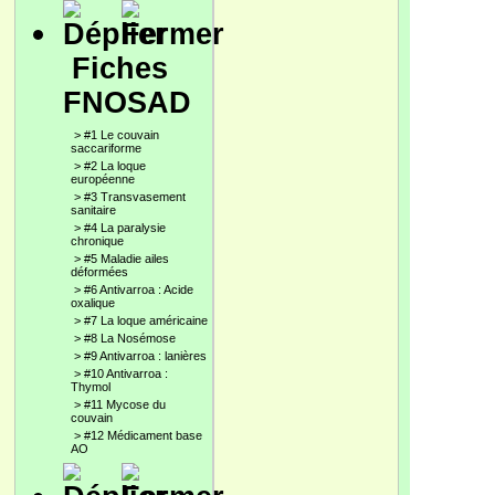
Fiches
FNOSAD
>
#1 Le couvain
saccariforme
>
#2 La loque
européenne
>
#3 Transvasement
sanitaire
>
#4 La paralysie
chronique
>
#5 Maladie ailes
déformées
>
#6 Antivarroa : Acide
oxalique
>
#7 La loque américaine
>
#8 La Nosémose
>
#9 Antivarroa : lanières
>
#10 Antivarroa :
Thymol
>
#11 Mycose du
couvain
>
#12 Médicament base
AO