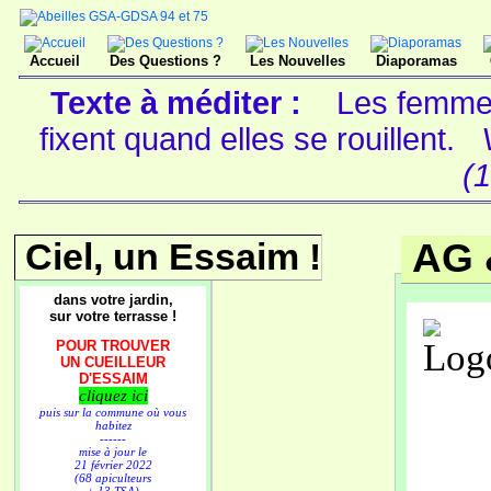
Accueil
Des Questions ?
Les Nouvelles
Diaporamas
Texte à méditer :
Les femmes
fixent quand elles se rouillent.
(
Ciel, un Essaim !
AG 
dans votre jardin,
sur votre terrasse !
POUR TROUVER
UN CUEILLEUR
D'ESSAIM
cliquez ici
puis sur la commune où vous
habitez
------
mise à jour le
21 février 2022
(68 apiculteurs