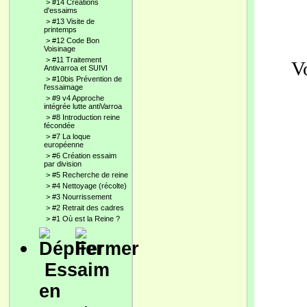
>
#14 Créations
d'essaims
>
#13 Visite de
printemps
>
#12 Code Bon
Voisinage
>
#11 Traitement
V
Antivarroa et SUIVI
>
#10bis Prévention de
l'essaimage
>
#9 v4 Approche
intégrée lutte antiVarroa
>
#8 Introduction reine
fécondée
>
#7 La loque
européenne
>
#6 Création essaim
par division
>
#5 Recherche de reine
>
#4 Nettoyage (récolte)
>
#3 Nourrissement
>
#2 Retrait des cadres
>
#1 Où est la Reine ?
Essaim
en