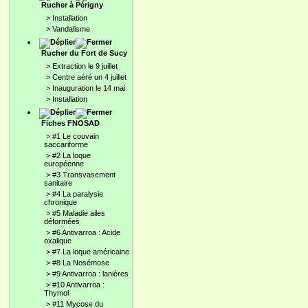
Rucher à Périgny
>
Installation
>
Vandalisme
Rucher du Fort de Sucy
>
Extraction le 9 juillet
>
Centre aéré un 4 juillet
>
Inauguration le 14 mai
>
Installation
Fiches FNOSAD
>
#1 Le couvain
saccariforme
>
#2 La loque
européenne
>
#3 Transvasement
sanitaire
>
#4 La paralysie
chronique
>
#5 Maladie ailes
déformées
>
#6 Antivarroa : Acide
oxalique
>
#7 La loque américaine
>
#8 La Nosémose
>
#9 Antivarroa : lanières
>
#10 Antivarroa :
Thymol
>
#11 Mycose du