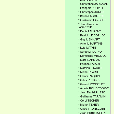
*
Christophe JARJAVAL
*
François JOLIVET
*
Christophe JORGE
*
Bruno LAGOUTTE
*
Guillaume LANGLET
*
Jean-François
LASZCZYK
*
Denis LAURENT
*
Patrick LE BEGUEC
*
Guy LIENHART
*
Antonio MARTINS
*
Loïc MATHIS
*
Serge MAUGINO
*
Dominique MEGLIOLI
*
Marc NAHMIAS
*
Philippe PATAUT
*
Mathieu PINAULT
*
Michel PLARD
*
Olivier RAQUIN
*
Gilles RENARD
*
Gérard ROSSELOT
*
Amélie ROUDET-DAVY
*
Jean Daniel RUSSO
*
Guillaume TARAMINI
*
Céryl TECHER
*
Michel TEXIER
*
Gilles TRONSCORFF
*
Jean-Pierre TUFFIN