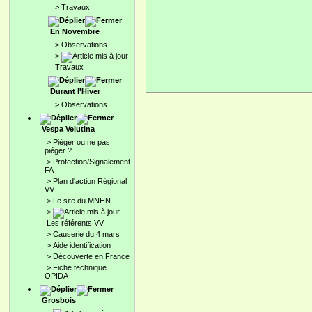
>
Travaux
En Novembre
>
Observations
>
Travaux
Durant l'Hiver
>
Observations
Vespa Velutina
>
Pièger ou ne pas
piéger ?
>
Protection/Signalement
FA
>
Plan d'action Régional
VV
>
Le site du MNHN
>
Les référents VV
>
Causerie du 4 mars
>
Aide identification
>
Découverte en France
>
Fiche technique
OPIDA
Grosbois