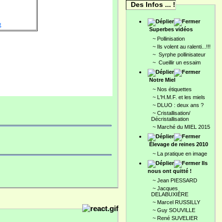
Des Infos ... !
g
Superbes vidéos
~
Pollinisation
~
Ils volent au ralenti...!!!
~
Syrphe pollinisateur
~
Cueillir un essaim
Notre Miel
~
Nos étiquettes
~
L'H.M.F. et les miels
~
DLUO : deux ans ?
~
Cristallisation/
Décristallisation
~
Marché du MIEL 2015
Élevage de reines 2010
~
La pratique en image
Ils
nous ont quitté !
~
Jean PIESSARD
~
Jacques
DELABUXIÈRE
~
Marcel RUSSILLY
~
Guy SOUVILLE
~
René SUVELIER