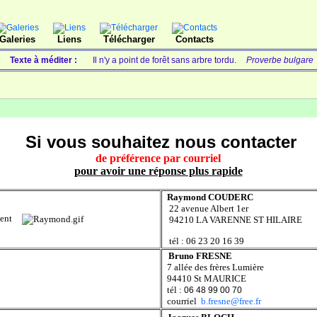
Galeries
Liens
Télécharger
Contacts
Texte à méditer :
Il n'y a point de forêt sans arbre tordu.
Proverbe bulgare
Si vous souhaitez nous contacter
de préférence par courriel
pour avoir une réponse plus rapide
Raymond COUDERC
22 avenue Albert 1er
ent
94210 LA VARENNE ST HILAIRE
tél : 06 23 20 16 39
Bruno FRESNE
7 allée des frères Lumière
rier
94410 St MAURICE
tél :
‭06 48 99 00 70‬
courriel
b.fresne@free.fr