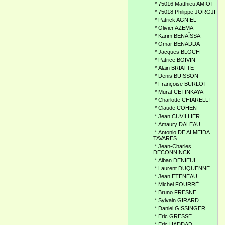
*
75016 Matthieu AMIOT
*
75018 Philippe JORGJI
*
Patrick AGNIEL
*
Olivier AZEMA
*
Karim BENAÎSSA
*
Omar BENADDA
*
Jacques BLOCH
*
Patrice BOIVIN
*
Alain BRIATTE
*
Denis BUISSON
*
Françoise BURLOT
*
Murat CETINKAYA
*
Charlotte CHIARELLI
*
Claude COHEN
*
Jean CUVILLIER
*
Amaury DALEAU
*
Antonio DE ALMEIDA
TAVARES
*
Jean-Charles
DECONNINCK
*
Alban DENIEUL
*
Laurent DUQUENNE
*
Jean ETENEAU
*
Michel FOURRÉ
*
Bruno FRESNE
*
Sylvain GIRARD
*
Daniel GISSINGER
*
Eric GRESSE
*
Eric HADDAD