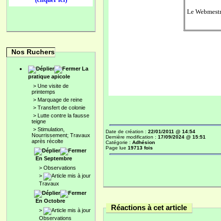
Le Webmestr
Nos Ruchers
La
pratique apicole
>
Une visite de
printemps
>
Marquage de reine
>
Transfert de colonie
>
Lutte contre la fausse
teigne
>
Stimulation,
Date de création :
22/01/2011 @ 14:54
Nourrissement; Travaux
Dernière modification :
17/09/2024 @ 15:51
après récolte
Catégorie :
Adhésion
Page lue
19713 fois
En Septembre
>
Observations
>
Travaux
En Octobre
Réactions à cet article
>
Observations