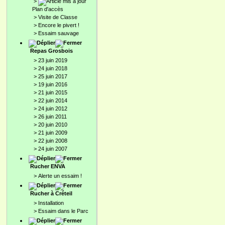
>
Plan d'accès
>
Visite de Classe
>
Encore le pivert !
>
Essaim sauvage
Repas Grosbois
>
23 juin 2019
>
24 juin 2018
>
25 juin 2017
>
19 juin 2016
>
21 juin 2015
>
22 juin 2014
>
24 juin 2012
>
26 juin 2011
>
20 juin 2010
>
21 juin 2009
>
22 juin 2008
>
24 juin 2007
Rucher ENVA
>
Alerte un essaim !
Rucher à Créteil
>
Installation
>
Essaim dans le Parc