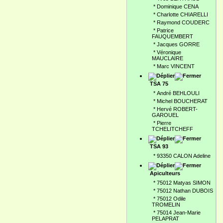
*
Dominique CENA
*
Charlotte CHIARELLI
*
Raymond COUDERC
*
Patrice
FAUQUEMBERT
*
Jacques GORRE
*
Véronique
MAUCLAIRE
*
Marc VINCENT
TSA 75
*
André BEHLOULI
*
Michel BOUCHERAT
*
Hervé ROBERT-
GAROUEL
*
Pierre
TCHELITCHEFF
TSA 93
*
93350 CALON Adeline
Apiculteurs
*
75012 Matyas SIMON
*
75012 Nathan DUBOIS
*
75012 Odile
TROMELIN
*
75014 Jean-Marie
PELAPRAT