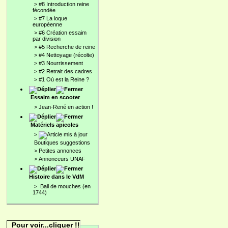
>
#8 Introduction reine
fécondée
>
#7 La loque
européenne
>
#6 Création essaim
par division
>
#5 Recherche de reine
>
#4 Nettoyage (récolte)
>
#3 Nourrissement
>
#2 Retrait des cadres
>
#1 Où est la Reine ?
Essaim en scooter
>
Jean-René en action !
Matériels apicoles
>
Boutiques suggestions
>
Petites annonces
>
Annonceurs UNAF
Histoire dans le VdM
>
Bail de mouches (en
1744)
Pour voir...cliquer !!