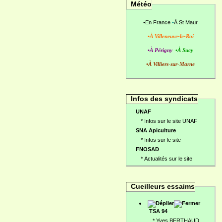
Météo
•
En France
•
À St Maur
•À Villeneuve-le-Roi
•À Périgny
•À Sucy
•À Villiers-sur-Marne
Infos des syndicats
UNAF
*
Infos sur le site UNAF
SNA Apiculture
*
Infos sur le site
FNOSAD
*
Actualités sur le site
Cueilleurs essaims
TSA 94
*
Yves BERTHAUD