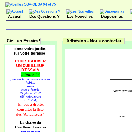
Accueil
Des Questions ?
Les Nouvelles
Diaporamas
Ciel, un Essaim !
Adhésion -
Nous contacter
dans votre jardin,
sur votre terrasse !
POUR TROUVER
UN CUEILLEUR
D'ESSAIM
cliquez ici
puis sur la commune où vous
habitez
------
mise à jour le
Notre présid
21 février 2022
(68 apiculteurs
+ 13 TSA)
n bas à droite,
E
consulter
la liste
des
"Apiculteurs"
Le tréso
La charte du
Cueilleur d'essaim
(cliquer ici)