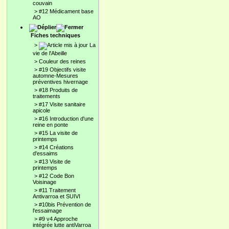
couvain
>
#12 Médicament base
AO
Fiches techniques
>
La
vie de l'Abeille
>
Couleur des reines
>
#19 Objectifs visite
automne-Mesures
préventives hivernage
>
#18 Produits de
traitements
>
#17 Visite sanitaire
apicole
>
#16 Introduction d'une
reine en ponte
>
#15 La visite de
printemps
>
#14 Créations
d'essaims
>
#13 Visite de
printemps
>
#12 Code Bon
Voisinage
>
#11 Traitement
Antivarroa et SUIVI
>
#10bis Prévention de
l'essaimage
>
#9 v4 Approche
intégrée lutte antiVarroa