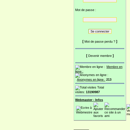
Mot de passe :
[
]
Mot de passe perdu ?
[
]
Devenir membre
Membre en
ligne :
Anonymes en ligne :
213
Total
visites:
13190987
Webmaster - Infos