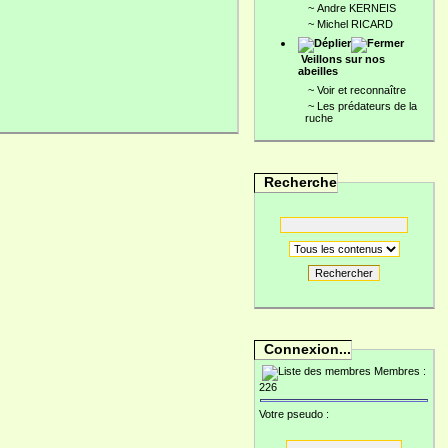
~
Andre KERNEIS
~
Michel RICARD
Veillons sur nos
abeilles
~
Voir et reconnaître
~
Les prédateurs de la
ruche
Recherche
Rechercher
Connexion...
Membres :
226
Votre pseudo :