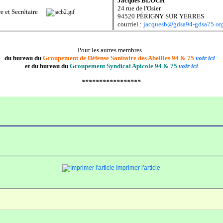
Jacques BLOCH
24 rue de l'Osier
e et Secrétaire
94520 PÉRIGNY SUR YERRES
courriel :
jacquesb@gdsa94-gdsa75.or
Pour les autres membres
du bureau du
Groupement de Défense Sanitaire des Abeilles 94 & 75
voir ici
et du bureau du
Groupement Syndical Apicole 94 & 75
voir ici
*****************
Imprimer l'article