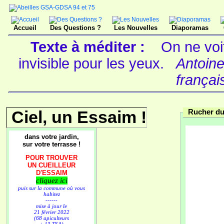
Accueil
Des Questions ?
Les Nouvelles
Diaporamas
Texte à méditer :
On ne voi
invisible pour les yeux.
Antoine
françai
Ciel, un Essaim !
Rucher du
dans votre jardin,
sur votre terrasse !
POUR TROUVER
UN CUEILLEUR
D'ESSAIM
cliquez ici
puis sur la commune où vous
habitez
------
mise à jour le
21 février 2022
(68 apiculteurs