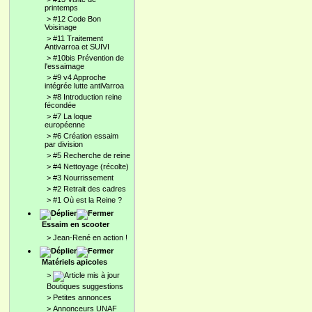
printemps
>
#12 Code Bon
Voisinage
>
#11 Traitement
Antivarroa et SUIVI
>
#10bis Prévention de
l'essaimage
>
#9 v4 Approche
intégrée lutte antiVarroa
>
#8 Introduction reine
fécondée
>
#7 La loque
européenne
>
#6 Création essaim
par division
>
#5 Recherche de reine
>
#4 Nettoyage (récolte)
>
#3 Nourrissement
>
#2 Retrait des cadres
>
#1 Où est la Reine ?
Essaim en scooter
>
Jean-René en action !
Matériels apicoles
>
Boutiques suggestions
>
Petites annonces
>
Annonceurs UNAF