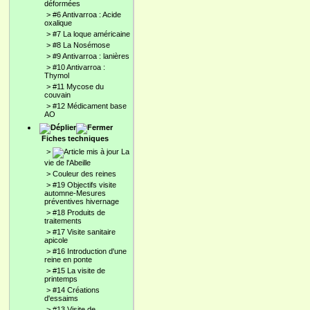
déformées
>
#6 Antivarroa : Acide
oxalique
>
#7 La loque américaine
>
#8 La Nosémose
>
#9 Antivarroa : lanières
>
#10 Antivarroa :
Thymol
>
#11 Mycose du
couvain
>
#12 Médicament base
AO
Fiches techniques
>
La
vie de l'Abeille
>
Couleur des reines
>
#19 Objectifs visite
automne-Mesures
préventives hivernage
>
#18 Produits de
traitements
>
#17 Visite sanitaire
apicole
>
#16 Introduction d'une
reine en ponte
>
#15 La visite de
printemps
>
#14 Créations
d'essaims
>
#13 Visite de