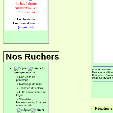
+ 13 TSA)
n bas à droite,
E
consulter
la liste
des
"Apiculteurs"
La charte du
Cueilleur d'essaim
(cliquer ici)
Nos Ruchers
La
Date de création 
pratique apicole
Dernière modificat
Catégorie :
Ruche
>
Une visite de
Page lue
87690 f
printemps
>
Marquage de reine
>
Transfert de colonie
>
Lutte contre la fausse
teigne
>
Stimulation,
Nourrissement; Travaux
après récolte
Réactions 