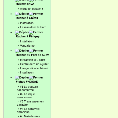
Rucher ENVA
>
Alerte un essaim !
Rucher à Créteil
>
Installation
>
Essaim dans le Parc
Rucher à Périgny
>
Installation
>
Vandalisme
Rucher du Fort de Sucy
>
Extraction le 9 juillet
>
Centre aéré un 4 juillet
>
Inauguration le 14 mai
>
Installation
Fiches FNOSAD
>
#1 Le couvain
saccariforme
>
#2 La loque
européenne
>
#3 Transvasement
sanitaire
>
#4 La paralysie
chronique
>
#5 Maladie ailes