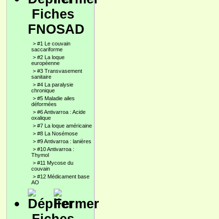
Fiches
FNOSAD
>
#1 Le couvain
saccariforme
>
#2 La loque
européenne
>
#3 Transvasement
sanitaire
>
#4 La paralysie
chronique
>
#5 Maladie ailes
déformées
>
#6 Antivarroa : Acide
oxalique
>
#7 La loque américaine
>
#8 La Nosémose
>
#9 Antivarroa : lanières
>
#10 Antivarroa :
Thymol
>
#11 Mycose du
couvain
>
#12 Médicament base
AO