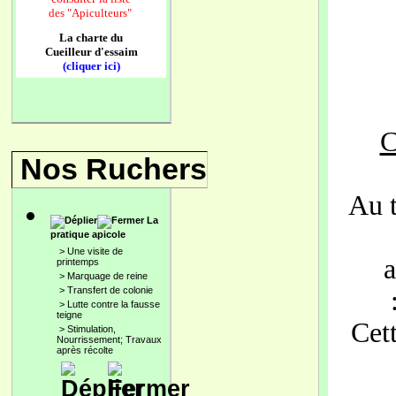
des
"Apiculteurs"
La charte du
Cueilleur d'essaim
(cliquer ici)
C
Nos Ruchers
Au t
La
pratique apicole
>
Une visite de
printemps
>
Marquage de reine
>
Transfert de colonie
>
Lutte contre la fausse
teigne
Cet
>
Stimulation,
Nourrissement; Travaux
après récolte