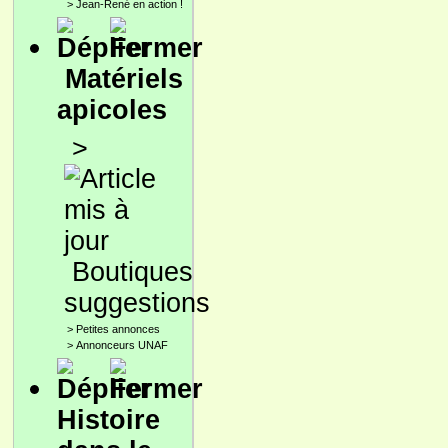
>
Jean-René en action !
Matériels
apicoles
>
Boutiques
suggestions
>
Petites annonces
>
Annonceurs UNAF
Histoire