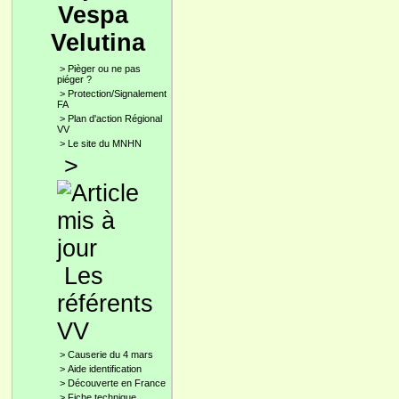
Vespa
Velutina
>
Pièger ou ne pas
piéger ?
>
Protection/Signalement
FA
>
Plan d'action Régional
VV
>
Le site du MNHN
>
Les
référents
VV
>
Causerie du 4 mars
>
Aide identification
>
Découverte en France
>
Fiche technique