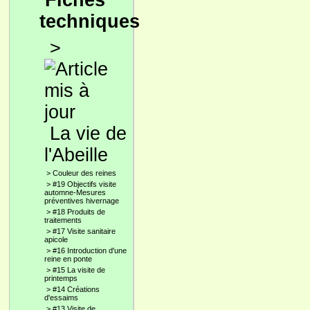
Fiches
techniques
>
La vie de
l'Abeille
>
Couleur des reines
>
#19 Objectifs visite
automne-Mesures
préventives hivernage
>
#18 Produits de
traitements
>
#17 Visite sanitaire
apicole
>
#16 Introduction d'une
reine en ponte
>
#15 La visite de
printemps
>
#14 Créations
d'essaims
>
#13 Visite de