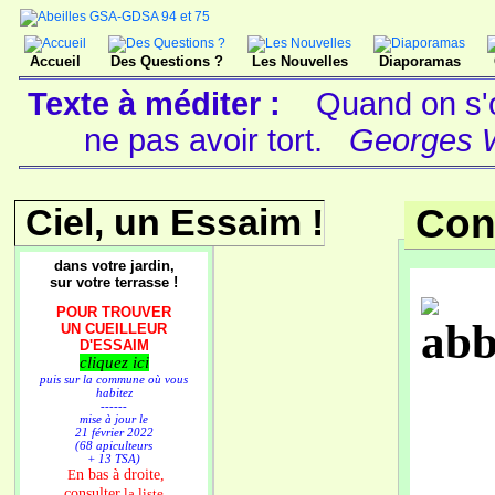
Accueil
Des Questions ?
Les Nouvelles
Diaporamas
Texte à méditer :
Quand on s'ob
ne pas avoir tort.
Georges Wo
Ciel, un Essaim !
Con
dans votre jardin,
sur votre terrasse !
POUR TROUVER
UN CUEILLEUR
D'ESSAIM
cliquez ici
puis sur la commune où vous
habitez
------
mise à jour le
21 février 2022
(68 apiculteurs
+ 13 TSA)
n bas à droite,
E
consulter
la liste