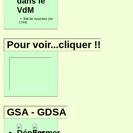
dans le
VdM
>
Bail de mouches (en
1744)
Pour voir...cliquer !!
GSA - GDSA