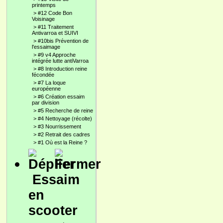
printemps
>
#12 Code Bon
Voisinage
>
#11 Traitement
Antivarroa et SUIVI
>
#10bis Prévention de
l'essaimage
>
#9 v4 Approche
intégrée lutte antiVarroa
>
#8 Introduction reine
fécondée
>
#7 La loque
européenne
>
#6 Création essaim
par division
>
#5 Recherche de reine
>
#4 Nettoyage (récolte)
>
#3 Nourrissement
>
#2 Retrait des cadres
>
#1 Où est la Reine ?
Essaim
en
scooter