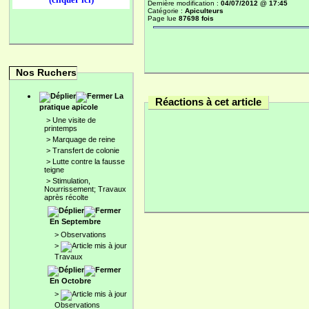
Dernière modification :
04/07/2012 @ 17:45
Catégorie :
Apiculteurs
Page lue
87698 fois
Nos Ruchers
La
Réactions à cet article
pratique apicole
>
Une visite de
printemps
>
Marquage de reine
>
Transfert de colonie
>
Lutte contre la fausse
teigne
>
Stimulation,
Nourrissement; Travaux
après récolte
En Septembre
>
Observations
>
Travaux
En Octobre
>
Observations