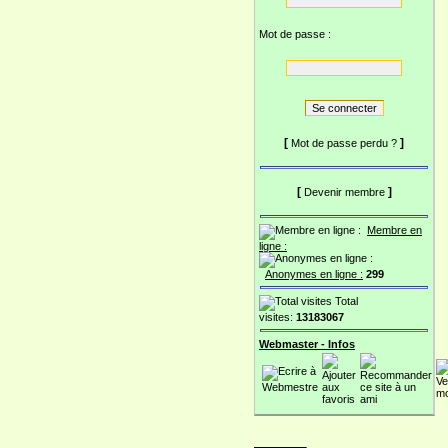
Mot de passe :
[
]
Mot de passe perdu ?
[
]
Devenir membre
Membre en
ligne :
Anonymes en ligne :
299
Total
visites:
13183067
Webmaster - Infos