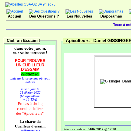
Accueil
Des Questions ?
Les Nouvelles
Diaporamas
Texte à mé
Ciel, un Essaim !
Apiculteurs -
Daniel GISSINGE
dans votre jardin,
sur votre terrasse !
POUR TROUVER
UN CUEILLEUR
D'ESSAIM
cliquez ici
puis sur la commune où vous
habitez
------
mise à jour le
21 février 2022
(68 apiculteurs
+ 13 TSA)
n bas à droite,
E
consulter
la liste
des
"Apiculteurs"
La charte du
Cueilleur d'essaim
Date de création :
04/07/2012 @ 17:28
(cliquer ici)