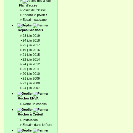
>
Plan d'accès
>
Visite de Classe
>
Encore le pivert !
>
Essaim sauvage
Repas Grosbois
>
23 juin 2019
>
24 juin 2018
>
25 juin 2017
>
19 juin 2016
>
21 juin 2015
>
22 juin 2014
>
24 juin 2012
>
26 juin 2011
>
20 juin 2010
>
21 juin 2009
>
22 juin 2008
>
24 juin 2007
Rucher ENVA
>
Alerte un essaim !
Rucher à Créteil
>
Installation
>
Essaim dans le Parc