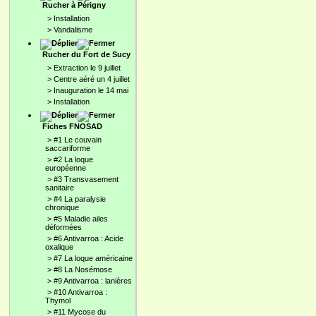
Rucher à Périgny
>
Installation
>
Vandalisme
Rucher du Fort de Sucy
>
Extraction le 9 juillet
>
Centre aéré un 4 juillet
>
Inauguration le 14 mai
>
Installation
Fiches FNOSAD
>
#1 Le couvain
saccariforme
>
#2 La loque
européenne
>
#3 Transvasement
sanitaire
>
#4 La paralysie
chronique
>
#5 Maladie ailes
déformées
>
#6 Antivarroa : Acide
oxalique
>
#7 La loque américaine
>
#8 La Nosémose
>
#9 Antivarroa : lanières
>
#10 Antivarroa :
Thymol
>
#11 Mycose du