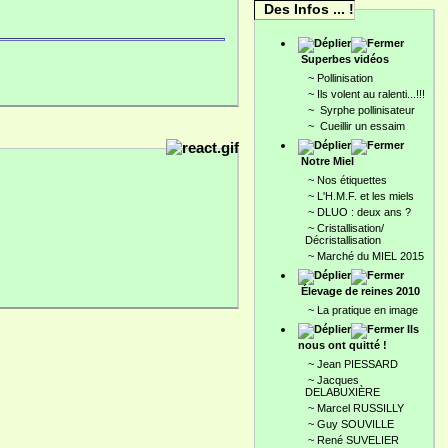
Des Infos ... !
Superbes vidéos
~
Pollinisation
~
Ils volent au ralenti...!!!
~
Syrphe pollinisateur
~
Cueillir un essaim
Notre Miel
~
Nos étiquettes
~
L'H.M.F. et les miels
~
DLUO : deux ans ?
~
Cristallisation/
Décristallisation
~
Marché du MIEL 2015
Élevage de reines 2010
~
La pratique en image
Ils
nous ont quitté !
~
Jean PIESSARD
~
Jacques
DELABUXIÈRE
~
Marcel RUSSILLY
~
Guy SOUVILLE
~
René SUVELIER