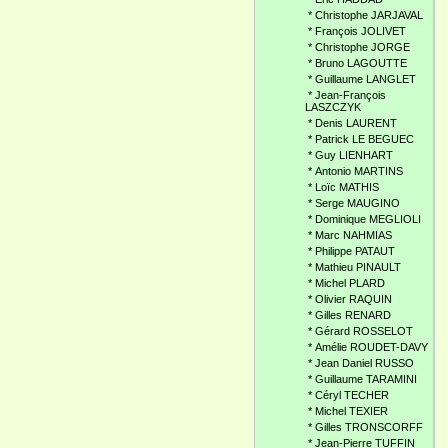
*
Christophe JARJAVAL
*
François JOLIVET
*
Christophe JORGE
*
Bruno LAGOUTTE
*
Guillaume LANGLET
*
Jean-François
LASZCZYK
*
Denis LAURENT
*
Patrick LE BEGUEC
*
Guy LIENHART
*
Antonio MARTINS
*
Loïc MATHIS
*
Serge MAUGINO
*
Dominique MEGLIOLI
*
Marc NAHMIAS
*
Philippe PATAUT
*
Mathieu PINAULT
*
Michel PLARD
*
Olivier RAQUIN
*
Gilles RENARD
*
Gérard ROSSELOT
*
Amélie ROUDET-DAVY
*
Jean Daniel RUSSO
*
Guillaume TARAMINI
*
Céryl TECHER
*
Michel TEXIER
*
Gilles TRONSCORFF
*
Jean-Pierre TUFFIN