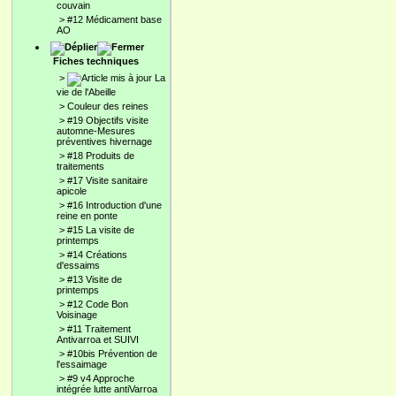
couvain
>
#12 Médicament base
AO
Fiches techniques
>
La
vie de l'Abeille
>
Couleur des reines
>
#19 Objectifs visite
automne-Mesures
préventives hivernage
>
#18 Produits de
traitements
>
#17 Visite sanitaire
apicole
>
#16 Introduction d'une
reine en ponte
>
#15 La visite de
printemps
>
#14 Créations
d'essaims
>
#13 Visite de
printemps
>
#12 Code Bon
Voisinage
>
#11 Traitement
Antivarroa et SUIVI
>
#10bis Prévention de
l'essaimage
>
#9 v4 Approche
intégrée lutte antiVarroa