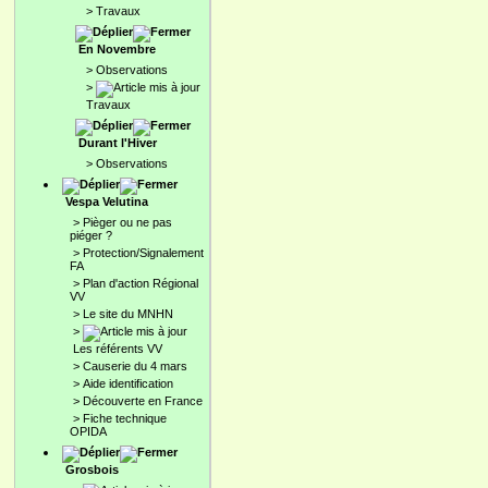
>
Travaux
En Novembre
>
Observations
>
Travaux
Durant l'Hiver
>
Observations
Vespa Velutina
>
Pièger ou ne pas
piéger ?
>
Protection/Signalement
FA
>
Plan d'action Régional
VV
>
Le site du MNHN
>
Les référents VV
>
Causerie du 4 mars
>
Aide identification
>
Découverte en France
>
Fiche technique
OPIDA
Grosbois