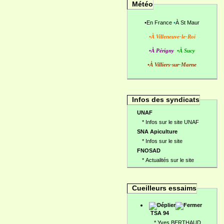
Météo
•
En France
•
À St Maur
•À Villeneuve-le-Roi
•À Périgny
•À Sucy
•À Villiers-sur-Marne
Infos des syndicats
UNAF
*
Infos sur le site UNAF
SNA Apiculture
*
Infos sur le site
FNOSAD
*
Actualités sur le site
Cueilleurs essaims
TSA 94
*
Yves BERTHAUD