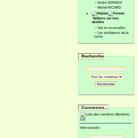
~
Andre KERNEIS
~
Michel RICARD
Veillons sur nos
abeilles
~
Voir et reconnaître
~
Les prédateurs de la
ruche
Recherche
Rechercher
Connexion...
Membres :
226
Votre pseudo :