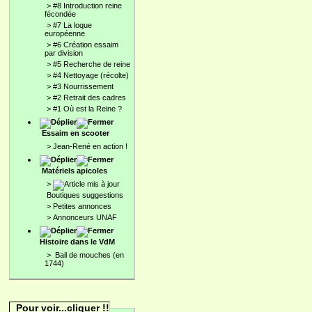
>
#8 Introduction reine
fécondée
>
#7 La loque
européenne
>
#6 Création essaim
par division
>
#5 Recherche de reine
>
#4 Nettoyage (récolte)
>
#3 Nourrissement
>
#2 Retrait des cadres
>
#1 Où est la Reine ?
Essaim en scooter
>
Jean-René en action !
Matériels apicoles
>
Boutiques suggestions
>
Petites annonces
>
Annonceurs UNAF
Histoire dans le VdM
>
Bail de mouches (en
1744)
Pour voir...cliquer !!