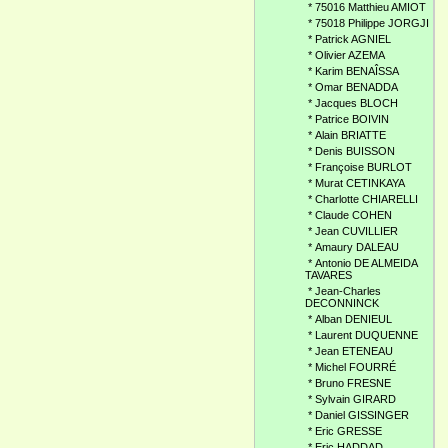
*
75016 Matthieu AMIOT
*
75018 Philippe JORGJI
*
Patrick AGNIEL
*
Olivier AZEMA
*
Karim BENAÎSSA
*
Omar BENADDA
*
Jacques BLOCH
*
Patrice BOIVIN
*
Alain BRIATTE
*
Denis BUISSON
*
Françoise BURLOT
*
Murat CETINKAYA
*
Charlotte CHIARELLI
*
Claude COHEN
*
Jean CUVILLIER
*
Amaury DALEAU
*
Antonio DE ALMEIDA
TAVARES
*
Jean-Charles
DECONNINCK
*
Alban DENIEUL
*
Laurent DUQUENNE
*
Jean ETENEAU
*
Michel FOURRÉ
*
Bruno FRESNE
*
Sylvain GIRARD
*
Daniel GISSINGER
*
Eric GRESSE
*
Eric HADDAD