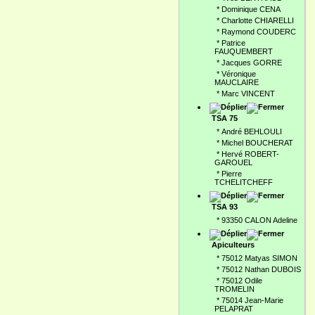
*
Dominique CENA
*
Charlotte CHIARELLI
*
Raymond COUDERC
*
Patrice
FAUQUEMBERT
*
Jacques GORRE
*
Véronique
MAUCLAIRE
*
Marc VINCENT
TSA 75
*
André BEHLOULI
*
Michel BOUCHERAT
*
Hervé ROBERT-
GAROUEL
*
Pierre
TCHELITCHEFF
TSA 93
*
93350 CALON Adeline
Apiculteurs
*
75012 Matyas SIMON
*
75012 Nathan DUBOIS
*
75012 Odile
TROMELIN
*
75014 Jean-Marie
PELAPRAT