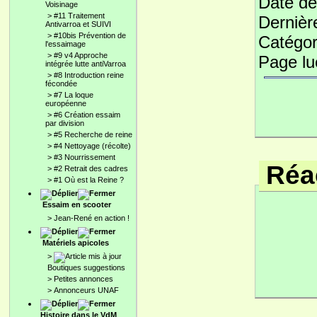
Date de
Voisinage
>
#11 Traitement
Dernièr
Antivarroa et SUIVI
>
#10bis Prévention de
Catégor
l'essaimage
>
#9 v4 Approche
Page l
intégrée lutte antiVarroa
>
#8 Introduction reine
fécondée
>
#7 La loque
européenne
>
#6 Création essaim
par division
>
#5 Recherche de reine
>
#4 Nettoyage (récolte)
>
#3 Nourrissement
Réac
>
#2 Retrait des cadres
>
#1 Où est la Reine ?
Essaim en scooter
>
Jean-René en action !
Matériels apicoles
>
Boutiques suggestions
>
Petites annonces
>
Annonceurs UNAF
Histoire dans le VdM