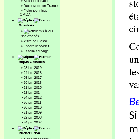
st
>
Aide identification
>
Découverte en France
>
Fiche technique
ét
OPIDA
ci
Grosbois
>
Plan d'accès
>
Visite de Classe
Co
>
Encore le pivert !
>
Essaim sauvage
un
Repas Grosbois
le
>
23 juin 2019
>
24 juin 2018
>
25 juin 2017
va
>
19 juin 2016
>
21 juin 2015
>
22 juin 2014
>
24 juin 2012
Be
>
26 juin 2011
>
20 juin 2010
>
21 juin 2009
Si
>
22 juin 2008
>
24 juin 2007
ma
Rucher ENVA