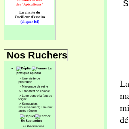
S
des
"Apiculteurs"
La charte du
Cueilleur d'essaim
(cliquer ici)
Nos Ruchers
La
pratique apicole
>
Une visite de
La
printemps
>
Marquage de reine
>
Transfert de colonie
ma
>
Lutte contre la fausse
teigne
mi
>
Stimulation,
Nourrissement; Travaux
après récolte
dé
En Septembre
>
Observations