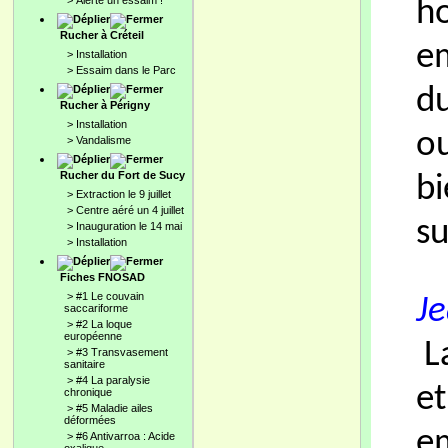
>
Alerte un essaim !
ho
Rucher à Créteil
em
>
Installation
>
Essaim dans le Parc
du
Rucher à Périgny
>
Installation
ou
>
Vandalisme
Rucher du Fort de Sucy
bi
>
Extraction le 9 juillet
>
Centre aéré un 4 juillet
su
>
Inauguration le 14 mai
>
Installation
Fiches FNOSAD
>
#1 Le couvain
Je
saccariforme
>
#2 La loque
européenne
La
>
#3 Transvasement
sanitaire
>
#4 La paralysie
et
chronique
>
#5 Maladie ailes
déformées
em
>
#6 Antivarroa : Acide