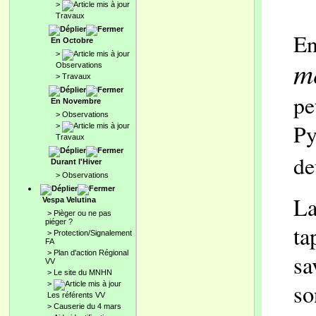
>
Travaux
En
En Octobre
>
m
Observations
>
Travaux
pe
En Novembre
>
Observations
Py
>
Travaux
d
Durant l'Hiver
>
Observations
La
Vespa Velutina
>
Pièger ou ne pas
piéger ?
ta
>
Protection/Signalement
FA
>
Plan d'action Régional
sa
VV
>
Le site du MNHN
so
>
Les référents VV
>
Causerie du 4 mars