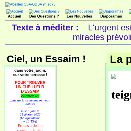
Accueil
Des Questions ?
Les Nouvelles
Diaporamas
Texte à méditer :
L'urgent est
miracles prévoi
Ciel, un Essaim !
La p
dans votre jardin,
sur votre terrasse !
POUR TROUVER
UN CUEILLEUR
D'ESSAIM
cliquez ici
puis sur la commune où vous
habitez
------
mise à jour le
21 février 2022
(68 apiculteurs
+ 13 TSA)
n bas à droite,
E
consulter
la liste