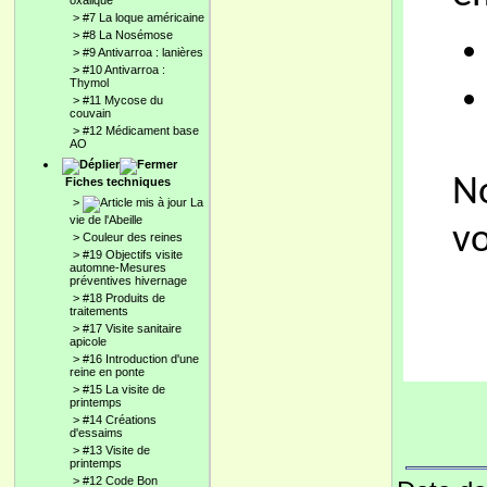
oxalique
>
#7 La loque américaine
>
#8 La Nosémose
>
#9 Antivarroa : lanières
>
#10 Antivarroa :
Thymol
>
#11 Mycose du
couvain
>
#12 Médicament base
AO
No
Fiches techniques
>
La
vie de l'Abeille
vo
>
Couleur des reines
>
#19 Objectifs visite
automne-Mesures
préventives hivernage
>
#18 Produits de
traitements
>
#17 Visite sanitaire
apicole
>
#16 Introduction d'une
reine en ponte
>
#15 La visite de
printemps
>
#14 Créations
d'essaims
>
#13 Visite de
printemps
>
#12 Code Bon