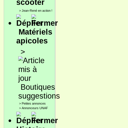
scooter
>
Jean-René en action !
Matériels
apicoles
>
Boutiques
suggestions
>
Petites annonces
>
Annonceurs UNAF