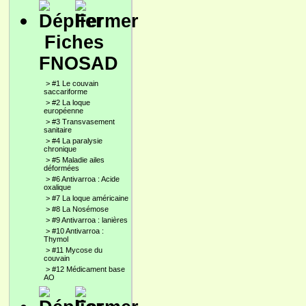
Fiches
FNOSAD
>
#1 Le couvain
saccariforme
>
#2 La loque
européenne
>
#3 Transvasement
sanitaire
>
#4 La paralysie
chronique
>
#5 Maladie ailes
déformées
>
#6 Antivarroa : Acide
oxalique
>
#7 La loque américaine
>
#8 La Nosémose
>
#9 Antivarroa : lanières
>
#10 Antivarroa :
Thymol
>
#11 Mycose du
couvain
>
#12 Médicament base
AO