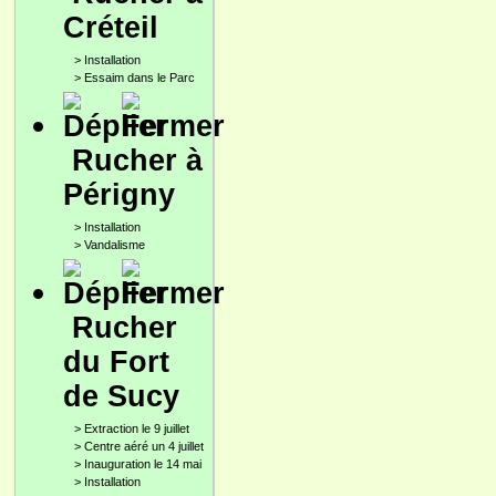
Créteil
>
Installation
>
Essaim dans le Parc
Rucher à
Périgny
>
Installation
>
Vandalisme
Rucher
du Fort
de Sucy
>
Extraction le 9 juillet
>
Centre aéré un 4 juillet
>
Inauguration le 14 mai
>
Installation