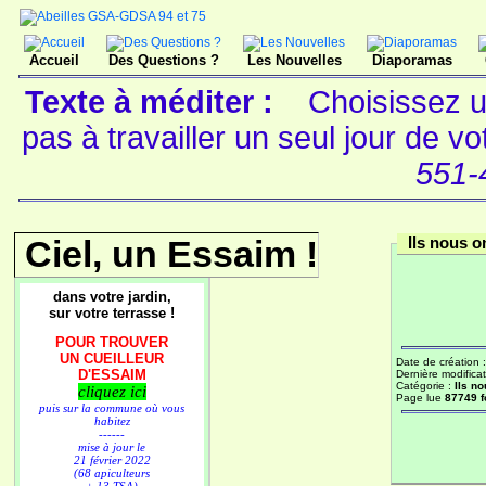
Accueil
Des Questions ?
Les Nouvelles
Diaporamas
Texte à méditer :
Choisissez u
pas à travailler un seul jour de v
551-
Ciel, un Essaim !
Ils nous on
dans votre jardin,
sur votre terrasse !
POUR TROUVER
UN CUEILLEUR
Date de création 
D'ESSAIM
Dernière modificat
Catégorie :
Ils no
cliquez ici
Page lue
87749 f
puis sur la commune où vous
habitez
------
mise à jour le
21 février 2022
(68 apiculteurs