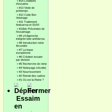
>
#14 Créations
d'essaims
>
#13 Visite de
printemps
>
#12 Code Bon
Voisinage
>
#11 Traitement
Antivarroa et SUIVI
>
#10bis Prévention de
l'essaimage
>
#9 v4 Approche
intégrée lutte antiVarroa
>
#8 Introduction reine
fécondée
>
#7 La loque
européenne
>
#6 Création essaim
par division
>
#5 Recherche de reine
>
#4 Nettoyage (récolte)
>
#3 Nourrissement
>
#2 Retrait des cadres
>
#1 Où est la Reine ?
Essaim
en