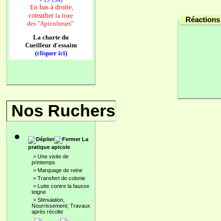
+ 13 TSA)
n bas à droite,
E
consulter
la liste
Réactions 
des
"Apiculteurs"
La charte du
Cueilleur d'essaim
(cliquer ici)
Nos Ruchers
La
pratique apicole
>
Une visite de
printemps
>
Marquage de reine
>
Transfert de colonie
>
Lutte contre la fausse
teigne
>
Stimulation,
Nourrissement; Travaux
après récolte