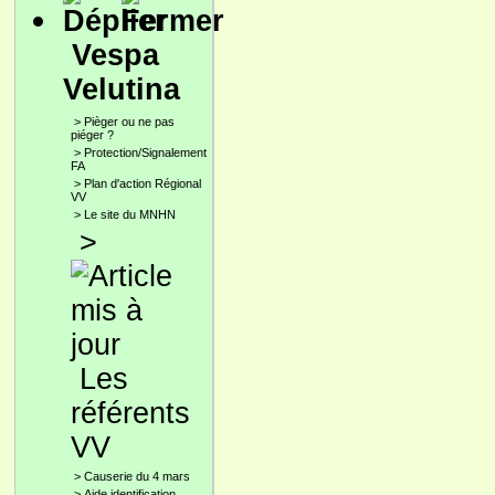
Vespa
Velutina
>
Pièger ou ne pas
piéger ?
>
Protection/Signalement
FA
>
Plan d'action Régional
VV
>
Le site du MNHN
>
Les
référents
VV
>
Causerie du 4 mars
>
Aide identification