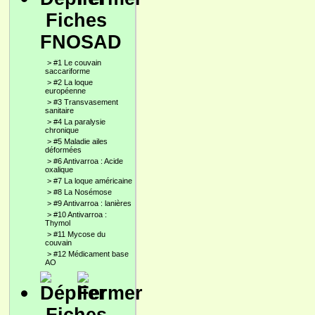
Fiches
FNOSAD
>
#1 Le couvain
saccariforme
>
#2 La loque
européenne
>
#3 Transvasement
sanitaire
>
#4 La paralysie
chronique
>
#5 Maladie ailes
déformées
>
#6 Antivarroa : Acide
oxalique
>
#7 La loque américaine
>
#8 La Nosémose
>
#9 Antivarroa : lanières
>
#10 Antivarroa :
Thymol
>
#11 Mycose du
couvain
>
#12 Médicament base
AO