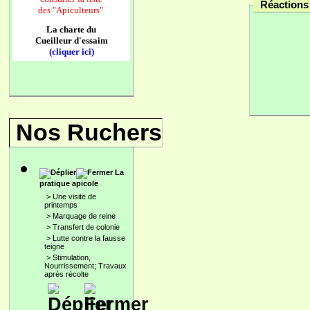
Réactions 
des
"Apiculteurs"
La charte du
Cueilleur d'essaim
(cliquer ici)
Nos Ruchers
La
pratique apicole
>
Une visite de
printemps
>
Marquage de reine
>
Transfert de colonie
>
Lutte contre la fausse
teigne
>
Stimulation,
Nourrissement; Travaux
après récolte