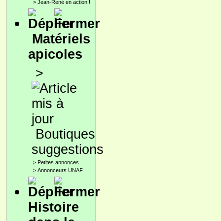
>
Jean-René en action !
Matériels
apicoles
>
Boutiques
suggestions
>
Petites annonces
>
Annonceurs UNAF
Histoire