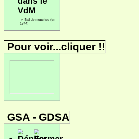
dans le
VdM
>
Bail de mouches (en
1744)
Pour voir...cliquer !!
GSA - GDSA