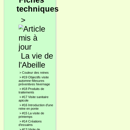
Fiches
techniques
>
La vie de
l'Abeille
>
Couleur des reines
>
#19 Objectifs visite
automne-Mesures
préventives hivernage
>
#18 Produits de
traitements
>
#17 Visite sanitaire
apicole
>
#16 Introduction d'une
reine en ponte
>
#15 La visite de
printemps
>
#14 Créations
d'essaims
>
#13 Visite de