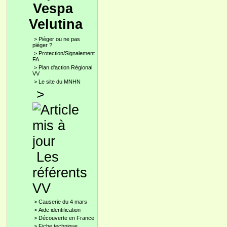
Vespa
Velutina
>
Pièger ou ne pas
piéger ?
>
Protection/Signalement
FA
>
Plan d'action Régional
VV
>
Le site du MNHN
>
Les
référents
VV
>
Causerie du 4 mars
>
Aide identification
>
Découverte en France
>
Fiche technique