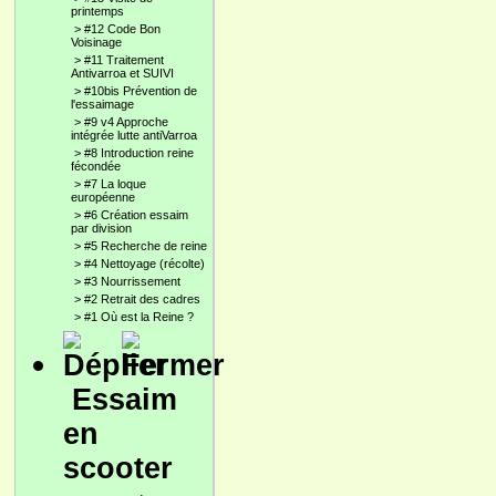
printemps
>
#12 Code Bon
Voisinage
>
#11 Traitement
Antivarroa et SUIVI
>
#10bis Prévention de
l'essaimage
>
#9 v4 Approche
intégrée lutte antiVarroa
>
#8 Introduction reine
fécondée
>
#7 La loque
européenne
>
#6 Création essaim
par division
>
#5 Recherche de reine
>
#4 Nettoyage (récolte)
>
#3 Nourrissement
>
#2 Retrait des cadres
>
#1 Où est la Reine ?
Essaim
en
scooter