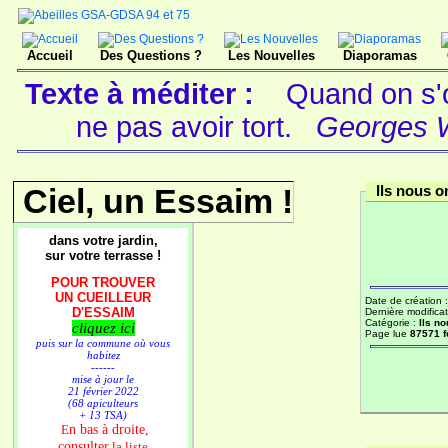
Accueil
Des Questions ?
Les Nouvelles
Diaporamas
Texte à méditer :
Quand on s'ob
ne pas avoir tort.
Georges Wo
Ciel, un Essaim !
Ils nous on
dans votre jardin,
sur votre terrasse !
POUR TROUVER
UN CUEILLEUR
Date de création 
D'ESSAIM
Dernière modificat
Catégorie :
Ils no
cliquez ici
Page lue
87571 f
puis sur la commune où vous
habitez
------
mise à jour le
21 février 2022
(68 apiculteurs
+ 13 TSA)
n bas à droite,
E
consulter
la liste