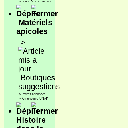
>
Jean-René en action !
Matériels
apicoles
>
Boutiques
suggestions
>
Petites annonces
>
Annonceurs UNAF
Histoire