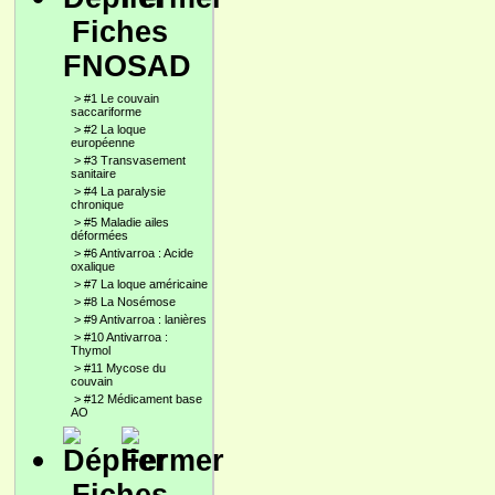
Fiches
FNOSAD
>
#1 Le couvain
saccariforme
>
#2 La loque
européenne
>
#3 Transvasement
sanitaire
>
#4 La paralysie
chronique
>
#5 Maladie ailes
déformées
>
#6 Antivarroa : Acide
oxalique
>
#7 La loque américaine
>
#8 La Nosémose
>
#9 Antivarroa : lanières
>
#10 Antivarroa :
Thymol
>
#11 Mycose du
couvain
>
#12 Médicament base
AO