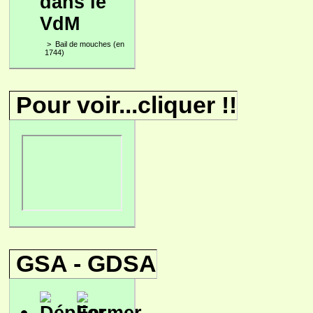
dans le
VdM
>
Bail de mouches (en
1744)
Pour voir...cliquer !!
GSA - GDSA