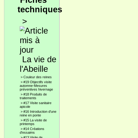
Fiches
techniques
>
La vie de
l'Abeille
>
Couleur des reines
>
#19 Objectifs visite
automne-Mesures
préventives hivernage
>
#18 Produits de
traitements
>
#17 Visite sanitaire
apicole
>
#16 Introduction d'une
reine en ponte
>
#15 La visite de
printemps
>
#14 Créations
d'essaims
>
#13 Visite de