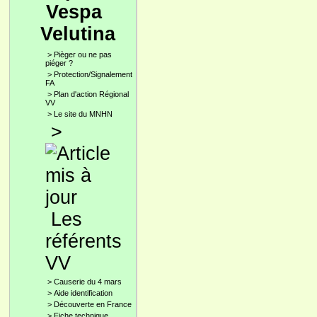
Vespa
Velutina
>
Pièger ou ne pas
piéger ?
>
Protection/Signalement
FA
>
Plan d'action Régional
VV
>
Le site du MNHN
>
Les
référents
VV
>
Causerie du 4 mars
>
Aide identification
>
Découverte en France
>
Fiche technique