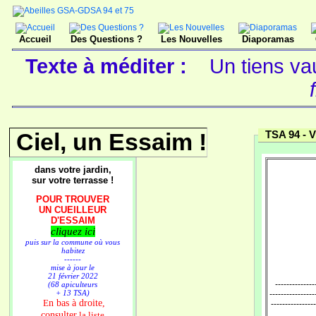
Accueil
Des Questions ?
Les Nouvelles
Diaporamas
Texte à méditer :
Un tiens va
Ciel, un Essaim !
TSA 94 -
V
dans votre jardin,
sur votre terrasse !
POUR TROUVER
UN CUEILLEUR
D'ESSAIM
cliquez ici
puis sur la commune où vous
habitez
------
mise à jour le
21 février 2022
--------------
(68 apiculteurs
+ 13 TSA)
----------------
n bas à droite,
E
----------------
consulter
la liste