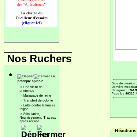
des
"Apiculteurs"
La charte du
Cueilleur d'essaim
(cliquer ici)
Nos Ruchers
La
pratique apicole
Date de création 
>
Une visite de
Dernière modificat
Catégorie :
TSA 
printemps
Page lue
86310 f
>
Marquage de reine
>
Transfert de colonie
>
Lutte contre la fausse
teigne
>
Stimulation,
Nourrissement; Travaux
après récolte
Réactions 