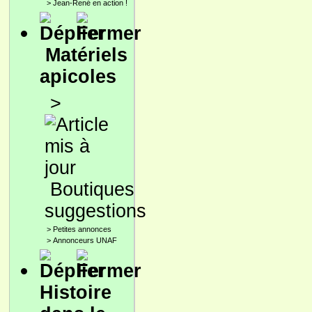
>
Jean-René en action !
Matériels
apicoles
>
Boutiques
suggestions
>
Petites annonces
>
Annonceurs UNAF
Histoire