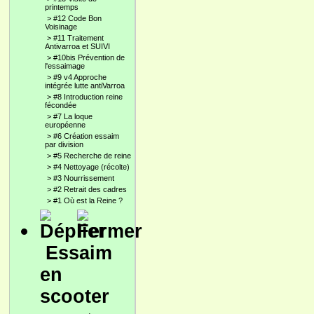
printemps
>
#12 Code Bon
Voisinage
>
#11 Traitement
Antivarroa et SUIVI
>
#10bis Prévention de
l'essaimage
>
#9 v4 Approche
intégrée lutte antiVarroa
>
#8 Introduction reine
fécondée
>
#7 La loque
européenne
>
#6 Création essaim
par division
>
#5 Recherche de reine
>
#4 Nettoyage (récolte)
>
#3 Nourrissement
>
#2 Retrait des cadres
>
#1 Où est la Reine ?
Essaim
en
scooter