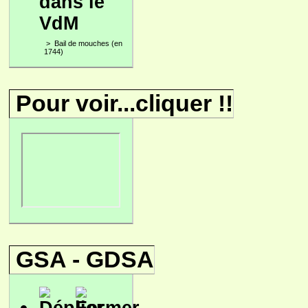
dans le
VdM
>
Bail de mouches (en
1744)
Pour voir...cliquer !!
GSA - GDSA