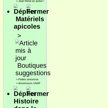
>
Jean-René en action !
Matériels
apicoles
>
Boutiques
suggestions
>
Petites annonces
>
Annonceurs UNAF
Histoire