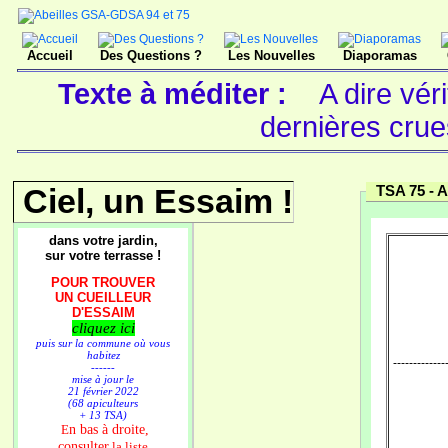
Accueil
Des Questions ?
Les Nouvelles
Diaporamas
Texte à méditer :
A dire vér
dernières cru
Ciel, un Essaim !
TSA 75 -
A
dans votre jardin,
sur votre terrasse !
POUR TROUVER
UN CUEILLEUR
D'ESSAIM
cliquez ici
puis sur la commune où vous
habitez
--------------
------
mise à jour le
21 février 2022
(68 apiculteurs
+ 13 TSA)
n bas à droite,
E
consulter
la liste