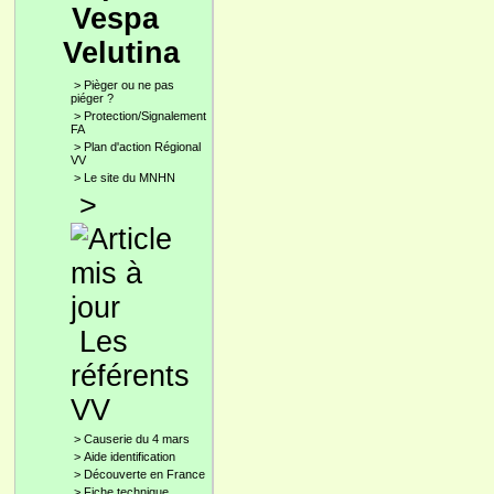
Vespa
Velutina
>
Pièger ou ne pas
piéger ?
>
Protection/Signalement
FA
>
Plan d'action Régional
VV
>
Le site du MNHN
>
Les
référents
VV
>
Causerie du 4 mars
>
Aide identification
>
Découverte en France
>
Fiche technique