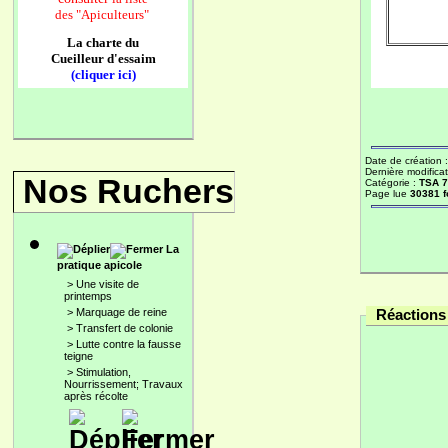
des
"Apiculteurs"
La charte du
Cueilleur d'essaim
(cliquer ici)
Date de création 
Dernière modificat
Nos Ruchers
Catégorie :
TSA 
Page lue
30381 f
La
pratique apicole
>
Une visite de
printemps
>
Marquage de reine
Réactions 
>
Transfert de colonie
>
Lutte contre la fausse
teigne
>
Stimulation,
Nourrissement; Travaux
après récolte