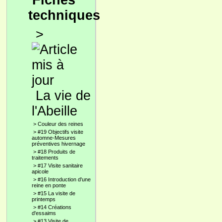
Fiches
techniques
>
La vie de
l'Abeille
>
Couleur des reines
>
#19 Objectifs visite
automne-Mesures
préventives hivernage
>
#18 Produits de
traitements
>
#17 Visite sanitaire
apicole
>
#16 Introduction d'une
reine en ponte
>
#15 La visite de
printemps
>
#14 Créations
d'essaims
>
#13 Visite de