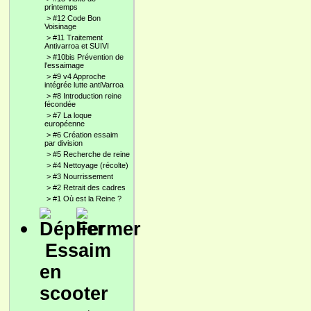
printemps
>
#12 Code Bon
Voisinage
>
#11 Traitement
Antivarroa et SUIVI
>
#10bis Prévention de
l'essaimage
>
#9 v4 Approche
intégrée lutte antiVarroa
>
#8 Introduction reine
fécondée
>
#7 La loque
européenne
>
#6 Création essaim
par division
>
#5 Recherche de reine
>
#4 Nettoyage (récolte)
>
#3 Nourrissement
>
#2 Retrait des cadres
>
#1 Où est la Reine ?
Essaim
en
scooter