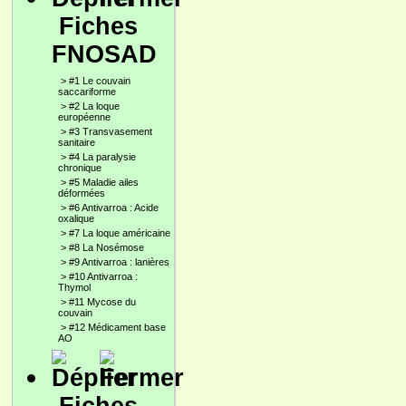
Fiches
FNOSAD
>
#1 Le couvain
saccariforme
>
#2 La loque
européenne
>
#3 Transvasement
sanitaire
>
#4 La paralysie
chronique
>
#5 Maladie ailes
déformées
>
#6 Antivarroa : Acide
oxalique
>
#7 La loque américaine
>
#8 La Nosémose
>
#9 Antivarroa : lanières
>
#10 Antivarroa :
Thymol
>
#11 Mycose du
couvain
>
#12 Médicament base
AO