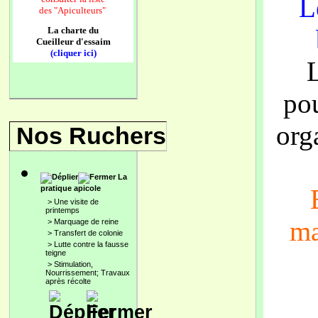
L
des
"Apiculteurs"
La charte du
Cueilleur d'essaim
(cliquer ici)
po
org
Nos Ruchers
La
pratique apicole
>
Une visite de
printemps
ma
>
Marquage de reine
>
Transfert de colonie
>
Lutte contre la fausse
teigne
>
Stimulation,
Nourrissement; Travaux
après récolte