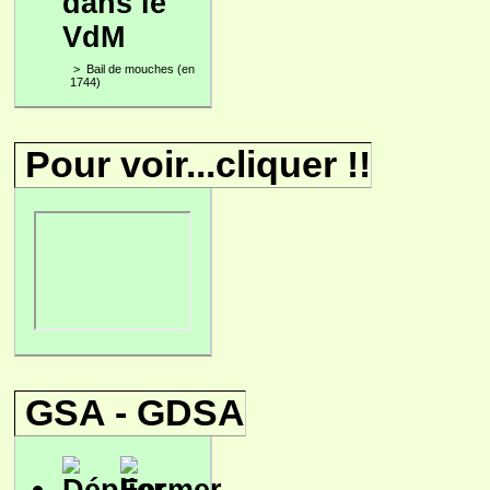
dans le
VdM
>
Bail de mouches (en
1744)
Pour voir...cliquer !!
GSA - GDSA