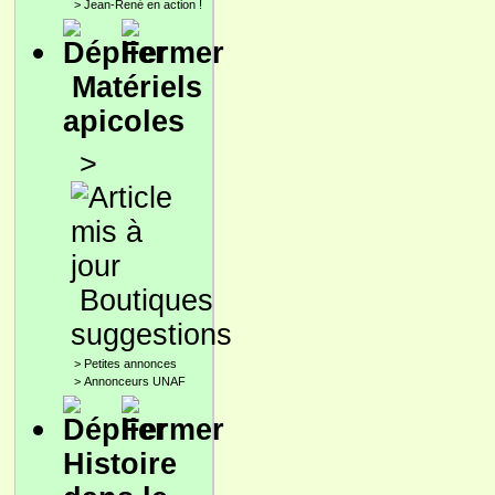
>
Jean-René en action !
Matériels
apicoles
>
Boutiques
suggestions
>
Petites annonces
>
Annonceurs UNAF
Histoire