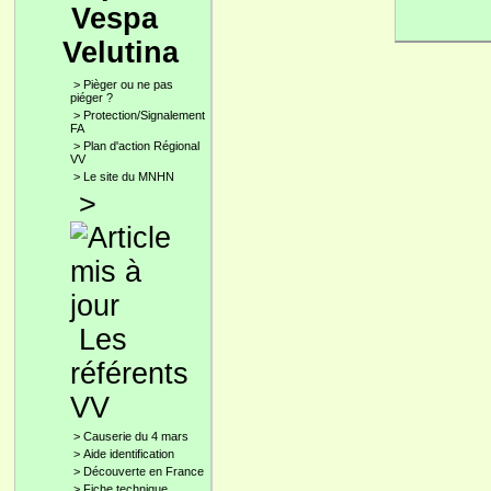
Vespa
Velutina
>
Pièger ou ne pas
piéger ?
>
Protection/Signalement
FA
>
Plan d'action Régional
VV
>
Le site du MNHN
>
Les
référents
VV
>
Causerie du 4 mars
>
Aide identification
>
Découverte en France
>
Fiche technique