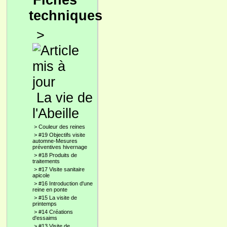
Fiches
techniques
>
La vie de
l'Abeille
>
Couleur des reines
>
#19 Objectifs visite
automne-Mesures
préventives hivernage
>
#18 Produits de
traitements
>
#17 Visite sanitaire
apicole
>
#16 Introduction d'une
reine en ponte
>
#15 La visite de
printemps
>
#14 Créations
d'essaims
>
#13 Visite de