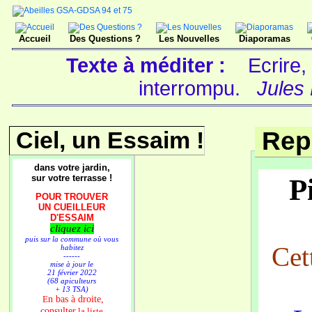
Accueil
Des Questions ?
Les Nouvelles
Diaporamas
Texte à méditer :
Ecrire,
interrompu.
Jules 
Ciel, un Essaim !
Rep
dans votre jardin,
sur votre terrasse !
Pi
POUR TROUVER
UN CUEILLEUR
D'ESSAIM
cliquez ici
puis sur la commune où vous
Cet
habitez
------
mise à jour le
21 février 2022
(68 apiculteurs
+ 13 TSA)
n bas à droite,
E
consulter
la liste