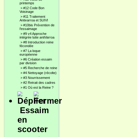
printemps
>
#12 Code Bon
Voisinage
>
#11 Traitement
Antivarroa et SUIVI
>
#10bis Prévention de
l'essaimage
>
#9 v4 Approche
intégrée lutte antiVarroa
>
#8 Introduction reine
fécondée
>
#7 La loque
européenne
>
#6 Création essaim
par division
>
#5 Recherche de reine
>
#4 Nettoyage (récolte)
>
#3 Nourrissement
>
#2 Retrait des cadres
>
#1 Où est la Reine ?
Essaim
en
scooter