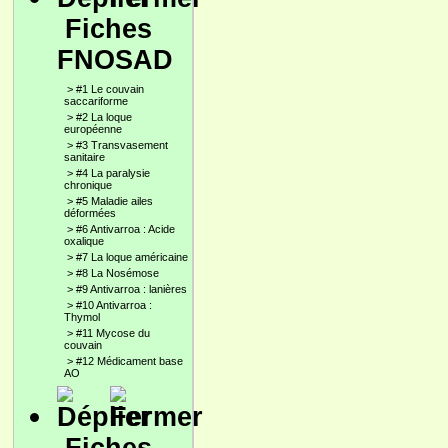
Fiches
FNOSAD
>
#1 Le couvain
saccariforme
>
#2 La loque
européenne
>
#3 Transvasement
sanitaire
>
#4 La paralysie
chronique
>
#5 Maladie ailes
déformées
>
#6 Antivarroa : Acide
oxalique
>
#7 La loque américaine
>
#8 La Nosémose
>
#9 Antivarroa : lanières
>
#10 Antivarroa :
Thymol
>
#11 Mycose du
couvain
>
#12 Médicament base
AO