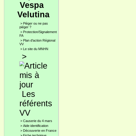
Vespa
Velutina
>
Pièger ou ne pas
piéger ?
>
Protection/Signalement
FA
>
Plan d'action Régional
VV
>
Le site du MNHN
>
Les
référents
VV
>
Causerie du 4 mars
>
Aide identification
>
Découverte en France
>
Fiche technique