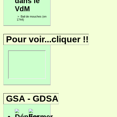
dans le
VdM
>
Bail de mouches (en
1744)
Pour voir...cliquer !!
GSA - GDSA