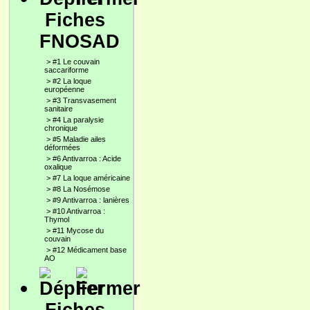
Fiches
FNOSAD
>
#1 Le couvain
saccariforme
>
#2 La loque
européenne
>
#3 Transvasement
sanitaire
>
#4 La paralysie
chronique
>
#5 Maladie ailes
déformées
>
#6 Antivarroa : Acide
oxalique
>
#7 La loque américaine
>
#8 La Nosémose
>
#9 Antivarroa : lanières
>
#10 Antivarroa :
Thymol
>
#11 Mycose du
couvain
>
#12 Médicament base
AO