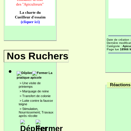
des
"Apiculteurs"
La charte du
Cueilleur d'essaim
(cliquer ici)
Date de création 
Dernière modificat
Catégorie :
Apicu
Page lue
18966 f
Nos Ruchers
La
pratique apicole
>
Une visite de
Réactions 
printemps
>
Marquage de reine
>
Transfert de colonie
>
Lutte contre la fausse
teigne
>
Stimulation,
Nourrissement; Travaux
après récolte