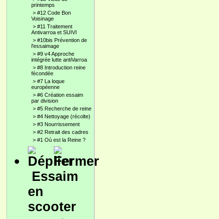
printemps
>
#12 Code Bon
Voisinage
>
#11 Traitement
Antivarroa et SUIVI
>
#10bis Prévention de
l'essaimage
>
#9 v4 Approche
intégrée lutte antiVarroa
>
#8 Introduction reine
fécondée
>
#7 La loque
européenne
>
#6 Création essaim
par division
>
#5 Recherche de reine
>
#4 Nettoyage (récolte)
>
#3 Nourrissement
>
#2 Retrait des cadres
>
#1 Où est la Reine ?
Essaim
en
scooter