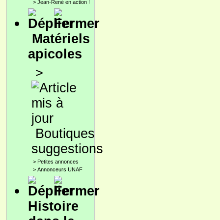
>
Jean-René en action !
Matériels
apicoles
>
Boutiques
suggestions
>
Petites annonces
>
Annonceurs UNAF
Histoire