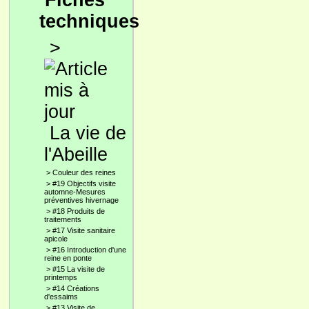
Fiches
techniques
>
La vie de
l'Abeille
>
Couleur des reines
>
#19 Objectifs visite
automne-Mesures
préventives hivernage
>
#18 Produits de
traitements
>
#17 Visite sanitaire
apicole
>
#16 Introduction d'une
reine en ponte
>
#15 La visite de
printemps
>
#14 Créations
d'essaims
>
#13 Visite de