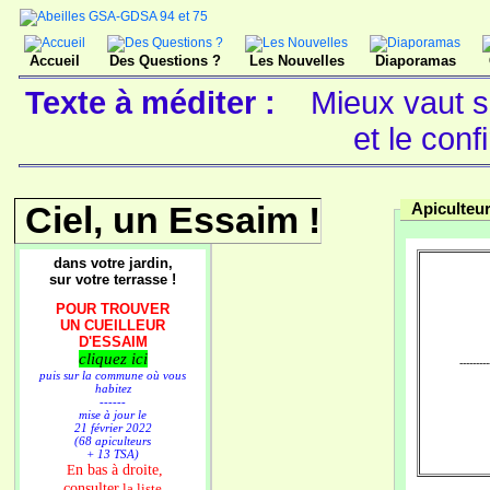
Accueil
Des Questions ?
Les Nouvelles
Diaporamas
Texte à méditer :
Mieux vaut se
et le con
Ciel, un Essaim !
Apiculteu
dans votre jardin,
sur votre terrasse !
POUR TROUVER
UN CUEILLEUR
D'ESSAIM
cliquez ici
----------
puis sur la commune où vous
habitez
------
mise à jour le
21 février 2022
(68 apiculteurs
+ 13 TSA)
n bas à droite,
E
consulter
la liste