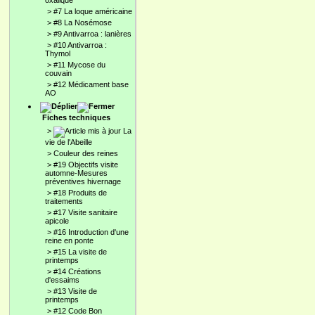
oxalique
>
#7 La loque américaine
>
#8 La Nosémose
>
#9 Antivarroa : lanières
>
#10 Antivarroa :
Thymol
>
#11 Mycose du
couvain
>
#12 Médicament base
AO
Fiches techniques
>
La
vie de l'Abeille
>
Couleur des reines
>
#19 Objectifs visite
automne-Mesures
préventives hivernage
>
#18 Produits de
traitements
>
#17 Visite sanitaire
apicole
>
#16 Introduction d'une
reine en ponte
>
#15 La visite de
printemps
>
#14 Créations
d'essaims
>
#13 Visite de
printemps
>
#12 Code Bon