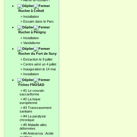
>
Alerte un essaim !
Rucher à Créteil
>
Installation
>
Essaim dans le Parc
Rucher à Périgny
>
Installation
>
Vandalisme
Rucher du Fort de Sucy
>
Extraction le 9 juillet
>
Centre aéré un 4 juillet
>
Inauguration le 14 mai
>
Installation
Fiches FNOSAD
>
#1 Le couvain
saccariforme
>
#2 La loque
européenne
>
#3 Transvasement
sanitaire
>
#4 La paralysie
chronique
>
#5 Maladie ailes
déformées
>
#6 Antivarroa : Acide