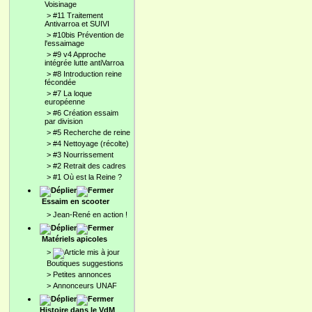
Voisinage
>
#11 Traitement
Antivarroa et SUIVI
>
#10bis Prévention de
l'essaimage
>
#9 v4 Approche
intégrée lutte antiVarroa
>
#8 Introduction reine
fécondée
>
#7 La loque
européenne
>
#6 Création essaim
par division
>
#5 Recherche de reine
>
#4 Nettoyage (récolte)
>
#3 Nourrissement
>
#2 Retrait des cadres
>
#1 Où est la Reine ?
Essaim en scooter
>
Jean-René en action !
Matériels apicoles
>
Boutiques suggestions
>
Petites annonces
>
Annonceurs UNAF
Histoire dans le VdM