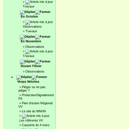
>
Travaux
En Octobre
>
Observations
>
Travaux
En Novembre
>
Observations
>
Travaux
Durant l'Hiver
>
Observations
Vespa Velutina
>
Pièger ou ne pas
piéger ?
>
Protection/Signalement
FA
>
Plan d'action Régional
VV
>
Le site du MNHN
>
Les référents VV
>
Causerie du 4 mars