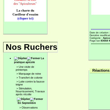
des
"Apiculteurs"
La charte du
Cueilleur d'essaim
(cliquer ici)
Date de création 
Dernière modificat
Catégorie :
Apicu
Page lue
83668 f
Nos Ruchers
La
pratique apicole
>
Une visite de
printemps
Réactions 
>
Marquage de reine
>
Transfert de colonie
>
Lutte contre la fausse
teigne
>
Stimulation,
Nourrissement; Travaux
après récolte
En Septembre
>
Observations