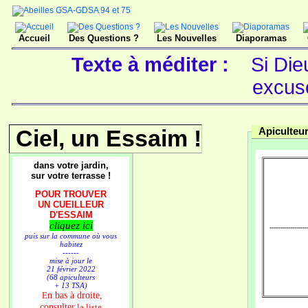
Accueil
Des Questions ?
Les Nouvelles
Diaporamas
Texte à méditer :
Si Die
excu
Ciel, un Essaim !
Apiculteu
dans votre jardin,
sur votre terrasse !
POUR TROUVER
UN CUEILLEUR
D'ESSAIM
cliquez ici
------------------
puis sur la commune où vous
habitez
------
mise à jour le
21 février 2022
(68 apiculteurs
+ 13 TSA)
n bas à droite,
E
consulter
la liste