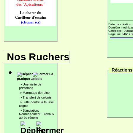
des
"Apiculteurs"
La charte du
Cueilleur d'essaim
(cliquer ici)
Date de création 
Dernière modificat
Catégorie :
Apicu
Page lue
84512 f
Nos Ruchers
Réactions 
La
pratique apicole
>
Une visite de
printemps
>
Marquage de reine
>
Transfert de colonie
>
Lutte contre la fausse
teigne
>
Stimulation,
Nourrissement; Travaux
après récolte