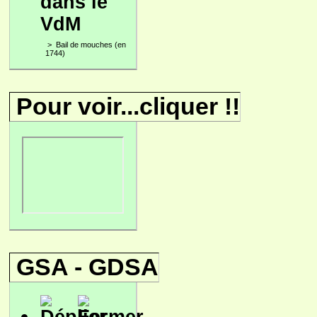
dans le
VdM
>
Bail de mouches (en
1744)
Pour voir...cliquer !!
GSA - GDSA