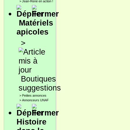
>
Jean-René en action !
Matériels
apicoles
>
Boutiques
suggestions
>
Petites annonces
>
Annonceurs UNAF
Histoire