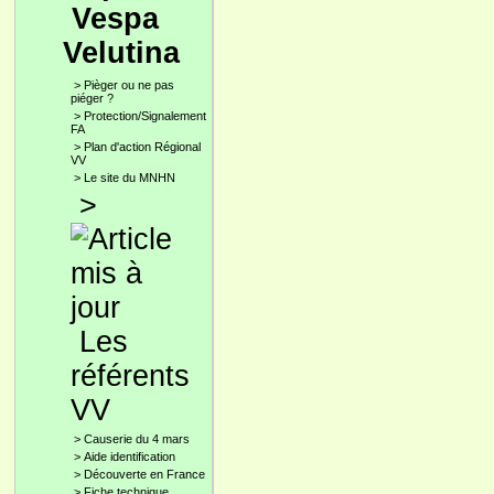
Vespa
Velutina
>
Pièger ou ne pas
piéger ?
>
Protection/Signalement
FA
>
Plan d'action Régional
VV
>
Le site du MNHN
>
Les
référents
VV
>
Causerie du 4 mars
>
Aide identification
>
Découverte en France
>
Fiche technique