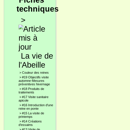
Fiches
techniques
>
La vie de
l'Abeille
>
Couleur des reines
>
#19 Objectifs visite
automne-Mesures
préventives hivernage
>
#18 Produits de
traitements
>
#17 Visite sanitaire
apicole
>
#16 Introduction d'une
reine en ponte
>
#15 La visite de
printemps
>
#14 Créations
d'essaims
>
#13 Visite de