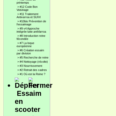
printemps
>
#12 Code Bon
Voisinage
>
#11 Traitement
Antivarroa et SUIVI
>
#10bis Prévention de
l'essaimage
>
#9 v4 Approche
intégrée lutte antiVarroa
>
#8 Introduction reine
fécondée
>
#7 La loque
européenne
>
#6 Création essaim
par division
>
#5 Recherche de reine
>
#4 Nettoyage (récolte)
>
#3 Nourrissement
>
#2 Retrait des cadres
>
#1 Où est la Reine ?
Essaim
en
scooter