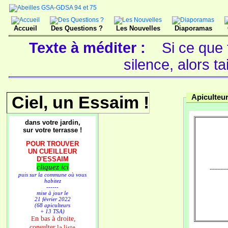
Accueil
Des Questions ?
Les Nouvelles
Diaporamas
Texte à méditer :
Si ce que 
silence, alors ta
Ciel, un Essaim !
Apiculteu
dans votre jardin,
sur votre terrasse !
POUR TROUVER
UN CUEILLEUR
D'ESSAIM
cliquez ici
------------
puis sur la commune où vous
habitez
------
mise à jour le
21 février 2022
(68 apiculteurs
+ 13 TSA)
n bas à droite,
E
consulter
la liste