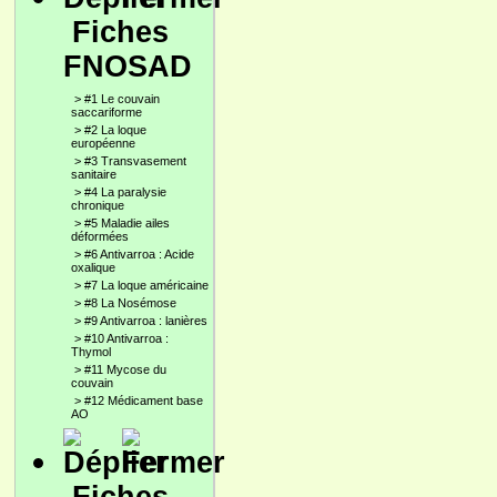
Fiches
FNOSAD
>
#1 Le couvain
saccariforme
>
#2 La loque
européenne
>
#3 Transvasement
sanitaire
>
#4 La paralysie
chronique
>
#5 Maladie ailes
déformées
>
#6 Antivarroa : Acide
oxalique
>
#7 La loque américaine
>
#8 La Nosémose
>
#9 Antivarroa : lanières
>
#10 Antivarroa :
Thymol
>
#11 Mycose du
couvain
>
#12 Médicament base
AO