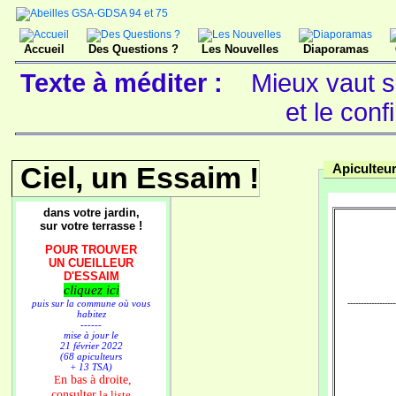
Accueil
Des Questions ?
Les Nouvelles
Diaporamas
Texte à méditer :
Mieux vaut se
et le con
Ciel, un Essaim !
Apiculteur
dans votre jardin,
sur votre terrasse !
POUR TROUVER
UN CUEILLEUR
D'ESSAIM
cliquez ici
puis sur la commune où vous
------------------
habitez
------
mise à jour le
21 février 2022
(68 apiculteurs
+ 13 TSA)
n bas à droite,
E
consulter
la liste