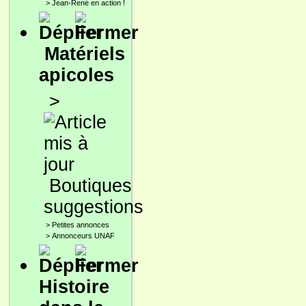
>
Jean-René en action !
Matériels
apicoles
>
Boutiques
suggestions
>
Petites annonces
>
Annonceurs UNAF
Histoire