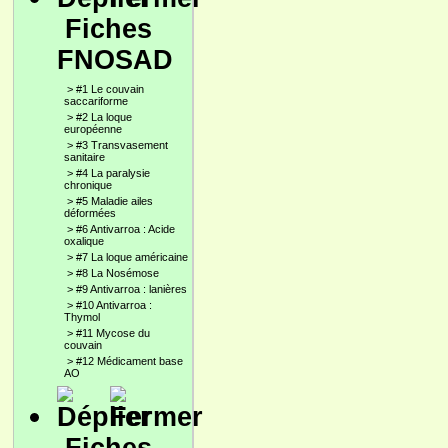
Fiches
FNOSAD
>
#1 Le couvain
saccariforme
>
#2 La loque
européenne
>
#3 Transvasement
sanitaire
>
#4 La paralysie
chronique
>
#5 Maladie ailes
déformées
>
#6 Antivarroa : Acide
oxalique
>
#7 La loque américaine
>
#8 La Nosémose
>
#9 Antivarroa : lanières
>
#10 Antivarroa :
Thymol
>
#11 Mycose du
couvain
>
#12 Médicament base
AO