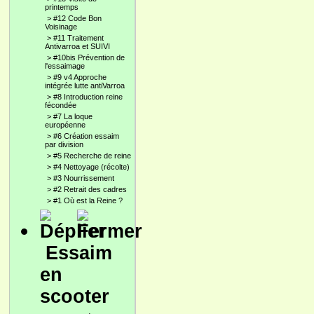
printemps
>
#12 Code Bon
Voisinage
>
#11 Traitement
Antivarroa et SUIVI
>
#10bis Prévention de
l'essaimage
>
#9 v4 Approche
intégrée lutte antiVarroa
>
#8 Introduction reine
fécondée
>
#7 La loque
européenne
>
#6 Création essaim
par division
>
#5 Recherche de reine
>
#4 Nettoyage (récolte)
>
#3 Nourrissement
>
#2 Retrait des cadres
>
#1 Où est la Reine ?
Essaim
en
scooter