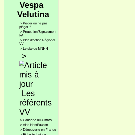
Vespa
Velutina
>
Pièger ou ne pas
piéger ?
>
Protection/Signalement
FA
>
Plan d'action Régional
VV
>
Le site du MNHN
>
Les
référents
VV
>
Causerie du 4 mars
>
Aide identification
>
Découverte en France
>
Fiche technique