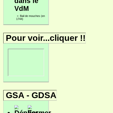
dans le
VdM
>
Bail de mouches (en
1744)
Pour voir...cliquer !!
GSA - GDSA