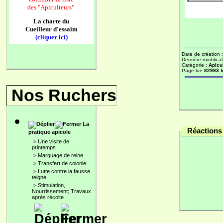
des
"Apiculteurs"
La charte du
Cueilleur d'essaim
(cliquer ici)
Date de création 
Dernière modificat
Catégorie :
Apicu
Page lue
82993 f
Nos Ruchers
La
Réactions 
pratique apicole
>
Une visite de
printemps
>
Marquage de reine
>
Transfert de colonie
>
Lutte contre la fausse
teigne
>
Stimulation,
Nourrissement; Travaux
après récolte