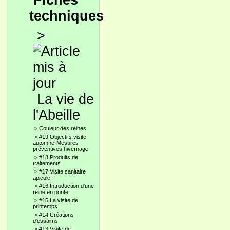
Fiches
techniques
>
La vie de
l'Abeille
>
Couleur des reines
>
#19 Objectifs visite
automne-Mesures
préventives hivernage
>
#18 Produits de
traitements
>
#17 Visite sanitaire
apicole
>
#16 Introduction d'une
reine en ponte
>
#15 La visite de
printemps
>
#14 Créations
d'essaims
>
#13 Visite de