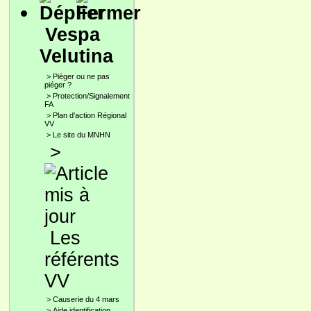
Vespa
Velutina
>
Pièger ou ne pas
piéger ?
>
Protection/Signalement
FA
>
Plan d'action Régional
VV
>
Le site du MNHN
>
Les
référents
VV
>
Causerie du 4 mars
>
Aide identification