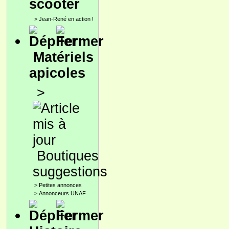
scooter
>
Jean-René en action !
Matériels
apicoles
>
Boutiques
suggestions
>
Petites annonces
>
Annonceurs UNAF