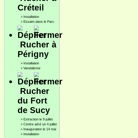
Créteil
>
Installation
>
Essaim dans le Parc
Rucher à
Périgny
>
Installation
>
Vandalisme
Rucher
du Fort
de Sucy
>
Extraction le 9 juillet
>
Centre aéré un 4 juillet
>
Inauguration le 14 mai
>
Installation