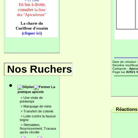
+ 13 TSA)
n bas à droite,
E
consulter
la liste
des
"Apiculteurs"
La charte du
Cueilleur d'essaim
(cliquer ici)
Date de création 
Nos Ruchers
Dernière modificat
Catégorie :
Apicu
Page lue
82921 f
La
pratique apicole
>
Une visite de
printemps
>
Marquage de reine
Réactions 
>
Transfert de colonie
>
Lutte contre la fausse
teigne
>
Stimulation,
Nourrissement; Travaux
après récolte