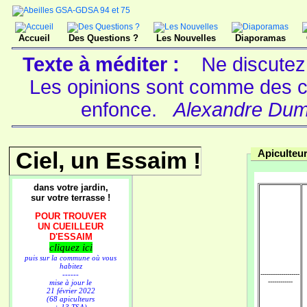
Accueil
Des Questions ?
Les Nouvelles
Diaporamas
Texte à méditer :
Ne discutez
Les opinions sont comme des cl
enfonce.
Alexandre Dumas
Ciel, un Essaim !
Apiculteur
dans votre jardin,
sur votre terrasse !
POUR TROUVER
UN CUEILLEUR
D'ESSAIM
cliquez ici
puis sur la commune où vous
habitez
------
-------------------
------------
mise à jour le
21 février 2022
(68 apiculteurs