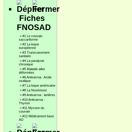
Fiches
FNOSAD
>
#1 Le couvain
saccariforme
>
#2 La loque
européenne
>
#3 Transvasement
sanitaire
>
#4 La paralysie
chronique
>
#5 Maladie ailes
déformées
>
#6 Antivarroa : Acide
oxalique
>
#7 La loque américaine
>
#8 La Nosémose
>
#9 Antivarroa : lanières
>
#10 Antivarroa :
Thymol
>
#11 Mycose du
couvain
>
#12 Médicament base
AO