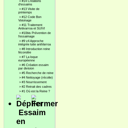
>
#14 Créations
d'essaims
>
#13 Visite de
printemps
>
#12 Code Bon
Voisinage
>
#11 Traitement
Antivarroa et SUIVI
>
#10bis Prévention de
l'essaimage
>
#9 v4 Approche
intégrée lutte antiVarroa
>
#8 Introduction reine
fécondée
>
#7 La loque
européenne
>
#6 Création essaim
par division
>
#5 Recherche de reine
>
#4 Nettoyage (récolte)
>
#3 Nourrissement
>
#2 Retrait des cadres
>
#1 Où est la Reine ?
Essaim
en