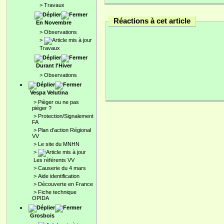
>
Travaux
Réactions à cet article
En Novembre
>
Observations
>
Travaux
Durant l'Hiver
>
Observations
Vespa Velutina
>
Pièger ou ne pas
piéger ?
>
Protection/Signalement
FA
>
Plan d'action Régional
VV
>
Le site du MNHN
>
Les référents VV
>
Causerie du 4 mars
>
Aide identification
>
Découverte en France
>
Fiche technique
OPIDA
Grosbois