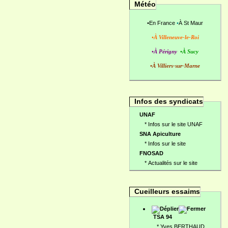
Météo
•
En France
•
À St Maur
•À Villeneuve-le-Roi
•À Périgny
•À Sucy
•À Villiers-sur-Marne
Infos des syndicats
UNAF
*
Infos sur le site UNAF
SNA Apiculture
*
Infos sur le site
FNOSAD
*
Actualités sur le site
Cueilleurs essaims
TSA 94
*
Yves BERTHAUD