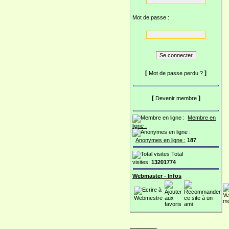
Mot de passe :
[
]
Mot de passe perdu ?
[
]
Devenir membre
Membre en
ligne :
Anonymes en ligne :
187
Total
visites:
13201774
Webmaster - Infos