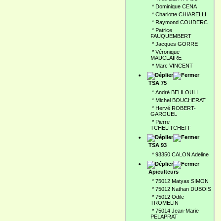
*
Dominique CENA
*
Charlotte CHIARELLI
*
Raymond COUDERC
*
Patrice
FAUQUEMBERT
*
Jacques GORRE
*
Véronique
MAUCLAIRE
*
Marc VINCENT
TSA 75
*
André BEHLOULI
*
Michel BOUCHERAT
*
Hervé ROBERT-
GAROUEL
*
Pierre
TCHELITCHEFF
TSA 93
*
93350 CALON Adeline
Apiculteurs
*
75012 Matyas SIMON
*
75012 Nathan DUBOIS
*
75012 Odile
TROMELIN
*
75014 Jean-Marie
PELAPRAT