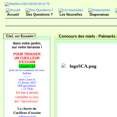
Accueil
Des Questions ?
Les Nouvelles
Diaporamas
Ciel, un Essaim !
Concours des miels -
Palmarès 
dans votre jardin,
sur votre terrasse !
POUR TROUVER
UN CUEILLEUR
D'ESSAIM
cliquez ici
puis sur la commune où vous
habitez
------
mise à jour le
21 février 2022
(68 apiculteurs
+ 13 TSA)
n bas à droite,
E
consulter
la liste
des
"Apiculteurs"
La charte du
Cueilleur d'essaim
(cliquer ici)