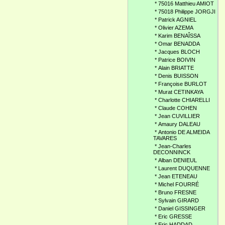
*
75016 Matthieu AMIOT
*
75018 Philippe JORGJI
*
Patrick AGNIEL
*
Olivier AZEMA
*
Karim BENAÎSSA
*
Omar BENADDA
*
Jacques BLOCH
*
Patrice BOIVIN
*
Alain BRIATTE
*
Denis BUISSON
*
Françoise BURLOT
*
Murat CETINKAYA
*
Charlotte CHIARELLI
*
Claude COHEN
*
Jean CUVILLIER
*
Amaury DALEAU
*
Antonio DE ALMEIDA
TAVARES
*
Jean-Charles
DECONNINCK
*
Alban DENIEUL
*
Laurent DUQUENNE
*
Jean ETENEAU
*
Michel FOURRÉ
*
Bruno FRESNE
*
Sylvain GIRARD
*
Daniel GISSINGER
*
Eric GRESSE
*
Eric HADDAD