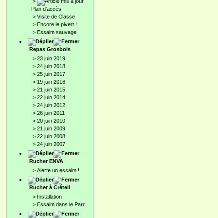
>
Plan d'accès
>
Visite de Classe
>
Encore le pivert !
>
Essaim sauvage
Repas Grosbois
>
23 juin 2019
>
24 juin 2018
>
25 juin 2017
>
19 juin 2016
>
21 juin 2015
>
22 juin 2014
>
24 juin 2012
>
26 juin 2011
>
20 juin 2010
>
21 juin 2009
>
22 juin 2008
>
24 juin 2007
Rucher ENVA
>
Alerte un essaim !
Rucher à Créteil
>
Installation
>
Essaim dans le Parc