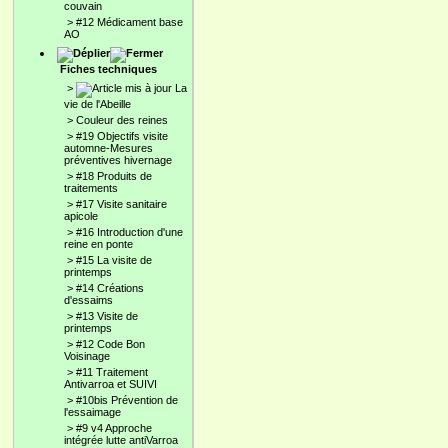
couvain
>
#12 Médicament base
AO
Fiches techniques
>
La
vie de l'Abeille
>
Couleur des reines
>
#19 Objectifs visite
automne-Mesures
préventives hivernage
>
#18 Produits de
traitements
>
#17 Visite sanitaire
apicole
>
#16 Introduction d'une
reine en ponte
>
#15 La visite de
printemps
>
#14 Créations
d'essaims
>
#13 Visite de
printemps
>
#12 Code Bon
Voisinage
>
#11 Traitement
Antivarroa et SUIVI
>
#10bis Prévention de
l'essaimage
>
#9 v4 Approche
intégrée lutte antiVarroa