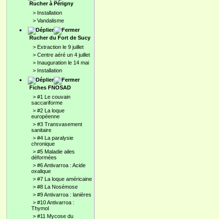
Rucher à Périgny
>
Installation
>
Vandalisme
Rucher du Fort de Sucy
>
Extraction le 9 juillet
>
Centre aéré un 4 juillet
>
Inauguration le 14 mai
>
Installation
Fiches FNOSAD
>
#1 Le couvain
saccariforme
>
#2 La loque
européenne
>
#3 Transvasement
sanitaire
>
#4 La paralysie
chronique
>
#5 Maladie ailes
déformées
>
#6 Antivarroa : Acide
oxalique
>
#7 La loque américaine
>
#8 La Nosémose
>
#9 Antivarroa : lanières
>
#10 Antivarroa :
Thymol
>
#11 Mycose du