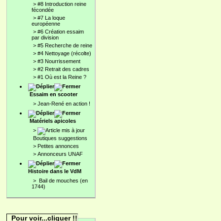
>
#8 Introduction reine
fécondée
>
#7 La loque
européenne
>
#6 Création essaim
par division
>
#5 Recherche de reine
>
#4 Nettoyage (récolte)
>
#3 Nourrissement
>
#2 Retrait des cadres
>
#1 Où est la Reine ?
Essaim en scooter
>
Jean-René en action !
Matériels apicoles
>
Boutiques suggestions
>
Petites annonces
>
Annonceurs UNAF
Histoire dans le VdM
>
Bail de mouches (en
1744)
Pour voir...cliquer !!