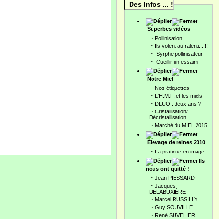
Des Infos ... !
Superbes vidéos
~
Pollinisation
~
Ils volent au ralenti...!!!
~
Syrphe pollinisateur
~
Cueillir un essaim
Notre Miel
~
Nos étiquettes
~
L'H.M.F. et les miels
~
DLUO : deux ans ?
~
Cristallisation/
Décristallisation
~
Marché du MIEL 2015
Élevage de reines 2010
~
La pratique en image
Ils
nous ont quitté !
~
Jean PIESSARD
~
Jacques
DELABUXIÈRE
~
Marcel RUSSILLY
~
Guy SOUVILLE
~
René SUVELIER