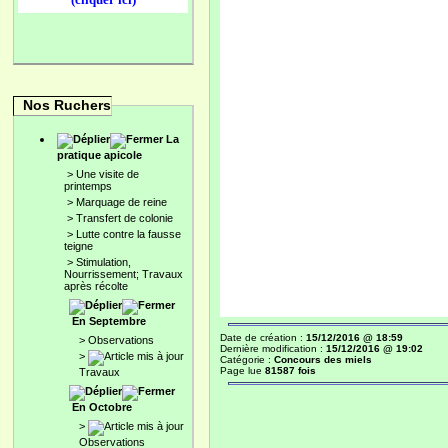
Nos Ruchers
La
pratique apicole
>
Une visite de
printemps
>
Marquage de reine
>
Transfert de colonie
>
Lutte contre la fausse
teigne
>
Stimulation,
Nourrissement; Travaux
après récolte
En Septembre
Date de création :
15/12/2016 @ 18:59
>
Observations
Dernière modification :
15/12/2016 @ 19:02
>
Catégorie :
Concours des miels
Page lue
81587 fois
Travaux
En Octobre
>
Observations