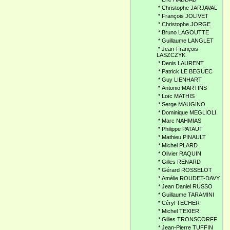
*
Christophe JARJAVAL
*
François JOLIVET
*
Christophe JORGE
*
Bruno LAGOUTTE
*
Guillaume LANGLET
*
Jean-François
LASZCZYK
*
Denis LAURENT
*
Patrick LE BEGUEC
*
Guy LIENHART
*
Antonio MARTINS
*
Loïc MATHIS
*
Serge MAUGINO
*
Dominique MEGLIOLI
*
Marc NAHMIAS
*
Philippe PATAUT
*
Mathieu PINAULT
*
Michel PLARD
*
Olivier RAQUIN
*
Gilles RENARD
*
Gérard ROSSELOT
*
Amélie ROUDET-DAVY
*
Jean Daniel RUSSO
*
Guillaume TARAMINI
*
Céryl TECHER
*
Michel TEXIER
*
Gilles TRONSCORFF
*
Jean-Pierre TUFFIN