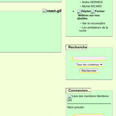
~
Andre KERNEIS
~
Michel RICARD
Veillons sur nos
abeilles
~
Voir et reconnaître
~
Les prédateurs de la
ruche
Recherche
Rechercher
Connexion...
Membres :
226
Votre pseudo :