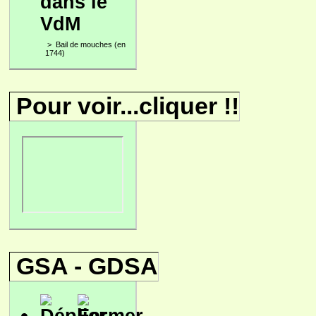
dans le
VdM
>
Bail de mouches (en
1744)
Pour voir...cliquer !!
GSA - GDSA