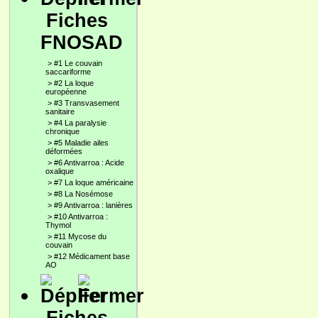
Fiches
FNOSAD
>
#1 Le couvain
saccariforme
>
#2 La loque
européenne
>
#3 Transvasement
sanitaire
>
#4 La paralysie
chronique
>
#5 Maladie ailes
déformées
>
#6 Antivarroa : Acide
oxalique
>
#7 La loque américaine
>
#8 La Nosémose
>
#9 Antivarroa : lanières
>
#10 Antivarroa :
Thymol
>
#11 Mycose du
couvain
>
#12 Médicament base
AO