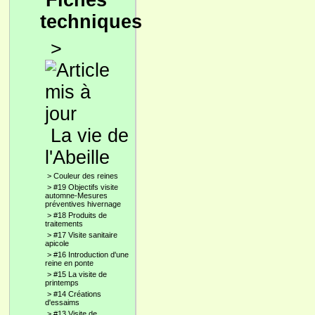
Fiches
techniques
>
La vie de
l'Abeille
>
Couleur des reines
>
#19 Objectifs visite
automne-Mesures
préventives hivernage
>
#18 Produits de
traitements
>
#17 Visite sanitaire
apicole
>
#16 Introduction d'une
reine en ponte
>
#15 La visite de
printemps
>
#14 Créations
d'essaims
>
#13 Visite de