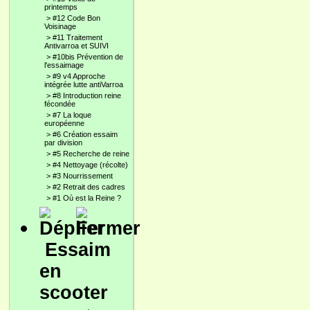
printemps
>
#12 Code Bon
Voisinage
>
#11 Traitement
Antivarroa et SUIVI
>
#10bis Prévention de
l'essaimage
>
#9 v4 Approche
intégrée lutte antiVarroa
>
#8 Introduction reine
fécondée
>
#7 La loque
européenne
>
#6 Création essaim
par division
>
#5 Recherche de reine
>
#4 Nettoyage (récolte)
>
#3 Nourrissement
>
#2 Retrait des cadres
>
#1 Où est la Reine ?
Essaim
en
scooter