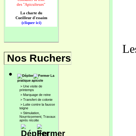
des
"Apiculteurs"
La charte du
Cueilleur d'essaim
(cliquer ici)
Le
Nos Ruchers
La
pratique apicole
>
Une visite de
printemps
>
Marquage de reine
>
Transfert de colonie
>
Lutte contre la fausse
teigne
>
Stimulation,
Nourrissement; Travaux
après récolte