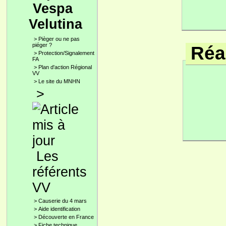
Vespa
Velutina
>
Pièger ou ne pas
piéger ?
Réac
>
Protection/Signalement
FA
>
Plan d'action Régional
VV
>
Le site du MNHN
>
Les
référents
VV
>
Causerie du 4 mars
>
Aide identification
>
Découverte en France
>
Fiche technique