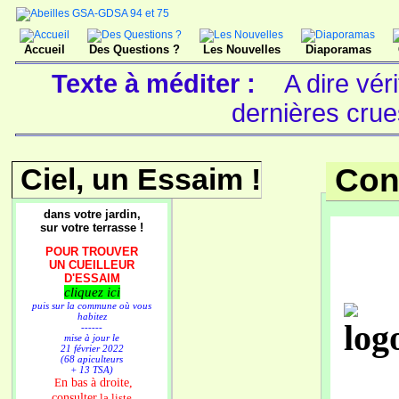
Accueil
Des Questions ?
Les Nouvelles
Diaporamas
Texte à méditer :
A dire vér
dernières cru
Ciel, un Essaim !
Con
dans votre jardin,
sur votre terrasse !
POUR TROUVER
UN CUEILLEUR
D'ESSAIM
cliquez ici
puis sur la commune où vous
habitez
------
mise à jour le
21 février 2022
(68 apiculteurs
+ 13 TSA)
n bas à droite,
E
consulter
la liste