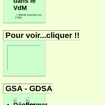
dans le
VdM
>
Bail de mouches (en
1744)
Pour voir...cliquer !!
GSA - GDSA