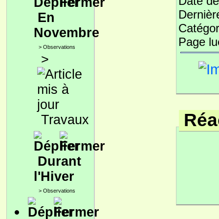
Date de
Dernièr
En
Catégor
Novembre
Page l
>
Observations
>
Réac
Travaux
Durant
l'Hiver
>
Observations