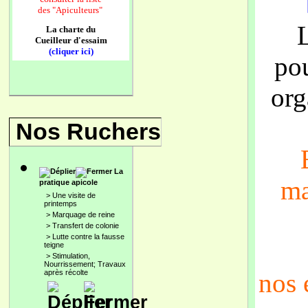
des
"Apiculteurs"
La charte du
Cueilleur d'essaim
(cliquer ici)
po
org
Nos Ruchers
La
ma
pratique apicole
>
Une visite de
printemps
>
Marquage de reine
>
Transfert de colonie
>
Lutte contre la fausse
teigne
>
Stimulation,
Nourrissement; Travaux
après récolte
nos