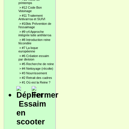
printemps
>
#12 Code Bon
Voisinage
>
#11 Traitement
Antivarroa et SUIVI
>
#10bis Prévention de
l'essaimage
>
#9 v4 Approche
intégrée lutte antiVarroa
>
#8 Introduction reine
fécondée
>
#7 La loque
européenne
>
#6 Création essaim
par division
>
#5 Recherche de reine
>
#4 Nettoyage (récolte)
>
#3 Nourrissement
>
#2 Retrait des cadres
>
#1 Où est la Reine ?
Essaim
en
scooter