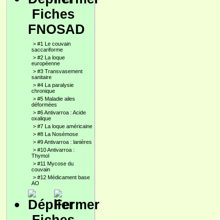
Fiches
FNOSAD
>
#1 Le couvain
saccariforme
>
#2 La loque
européenne
>
#3 Transvasement
sanitaire
>
#4 La paralysie
chronique
>
#5 Maladie ailes
déformées
>
#6 Antivarroa : Acide
oxalique
>
#7 La loque américaine
>
#8 La Nosémose
>
#9 Antivarroa : lanières
>
#10 Antivarroa :
Thymol
>
#11 Mycose du
couvain
>
#12 Médicament base
AO