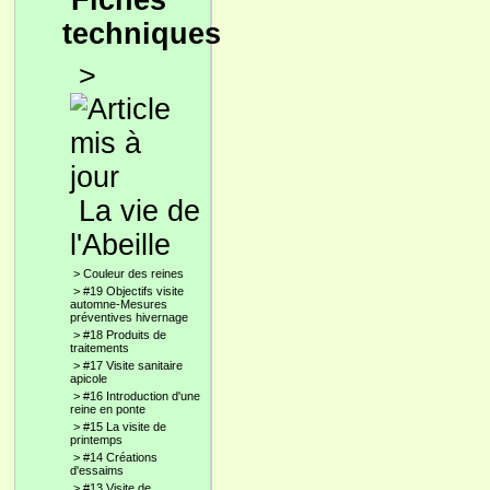
Fiches
techniques
>
La vie de
l'Abeille
>
Couleur des reines
>
#19 Objectifs visite
automne-Mesures
préventives hivernage
>
#18 Produits de
traitements
>
#17 Visite sanitaire
apicole
>
#16 Introduction d'une
reine en ponte
>
#15 La visite de
printemps
>
#14 Créations
d'essaims
>
#13 Visite de