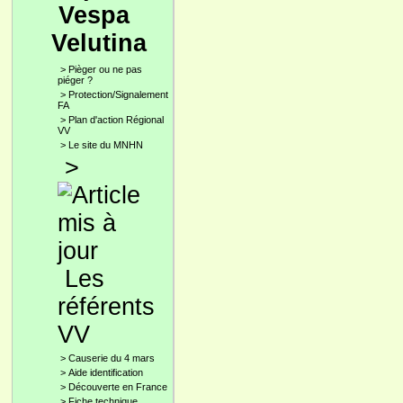
Vespa
Velutina
>
Pièger ou ne pas
piéger ?
>
Protection/Signalement
FA
>
Plan d'action Régional
VV
>
Le site du MNHN
>
Les
référents
VV
>
Causerie du 4 mars
>
Aide identification
>
Découverte en France
>
Fiche technique