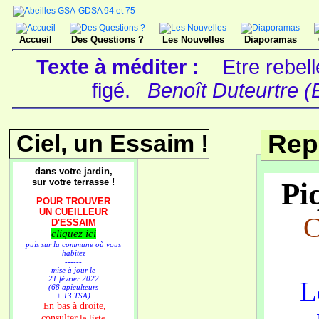
Accueil
Des Questions ?
Les Nouvelles
Diaporamas
Texte à méditer :
Etre rebell
figé.
Benoît Duteurtre (
Ciel, un Essaim !
Rep
dans votre jardin,
sur votre terrasse !
Piq
POUR TROUVER
UN CUEILLEUR
C
D'ESSAIM
cliquez ici
puis sur la commune où vous
habitez
------
mise à jour le
21 février 2022
L
(68 apiculteurs
+ 13 TSA)
n bas à droite,
E
consulter
la liste