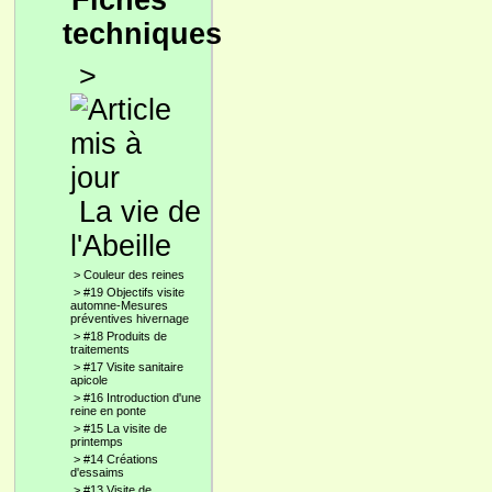
Fiches
techniques
>
La vie de
l'Abeille
>
Couleur des reines
>
#19 Objectifs visite
automne-Mesures
préventives hivernage
>
#18 Produits de
traitements
>
#17 Visite sanitaire
apicole
>
#16 Introduction d'une
reine en ponte
>
#15 La visite de
printemps
>
#14 Créations
d'essaims
>
#13 Visite de