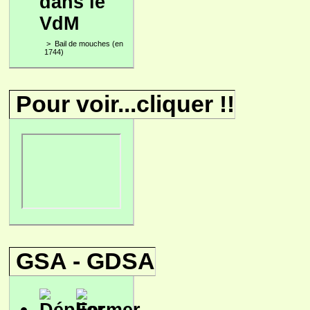
dans le
VdM
>
Bail de mouches (en
1744)
Pour voir...cliquer !!
GSA - GDSA