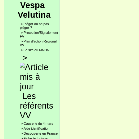
Vespa
Velutina
>
Pièger ou ne pas
piéger ?
>
Protection/Signalement
FA
>
Plan d'action Régional
VV
>
Le site du MNHN
>
Les
référents
VV
>
Causerie du 4 mars
>
Aide identification
>
Découverte en France
>
Fiche technique