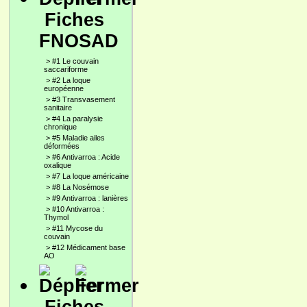
Fiches
FNOSAD
>
#1 Le couvain
saccariforme
>
#2 La loque
européenne
>
#3 Transvasement
sanitaire
>
#4 La paralysie
chronique
>
#5 Maladie ailes
déformées
>
#6 Antivarroa : Acide
oxalique
>
#7 La loque américaine
>
#8 La Nosémose
>
#9 Antivarroa : lanières
>
#10 Antivarroa :
Thymol
>
#11 Mycose du
couvain
>
#12 Médicament base
AO