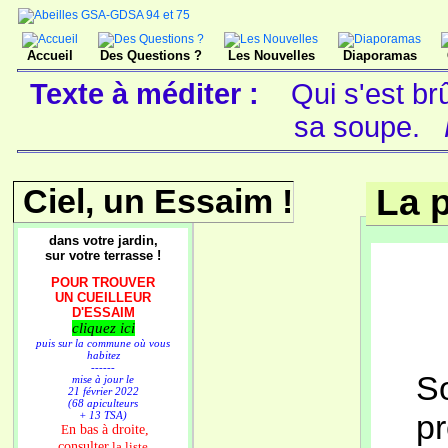
Accueil
Des Questions ?
Les Nouvelles
Diaporamas
Texte à méditer :
Qui s'est br
sa soupe.
Ciel, un Essaim !
La p
dans votre jardin,
sur votre terrasse !
POUR TROUVER
UN CUEILLEUR
D'ESSAIM
cliquez ici
puis sur la commune où vous
habitez
------
So
mise à jour le
21 février 2022
(68 apiculteurs
pr
+ 13 TSA)
n bas à droite,
E
consulter
la liste