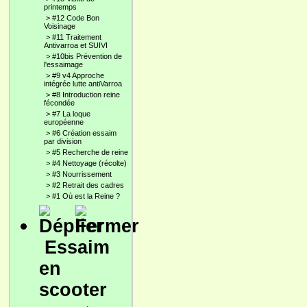
printemps
>
#12 Code Bon
Voisinage
>
#11 Traitement
Antivarroa et SUIVI
>
#10bis Prévention de
l'essaimage
>
#9 v4 Approche
intégrée lutte antiVarroa
>
#8 Introduction reine
fécondée
>
#7 La loque
européenne
>
#6 Création essaim
par division
>
#5 Recherche de reine
>
#4 Nettoyage (récolte)
>
#3 Nourrissement
>
#2 Retrait des cadres
>
#1 Où est la Reine ?
Essaim
en
scooter