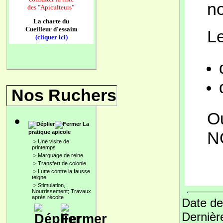
no
des
"Apiculteurs"
La charte du
Cueilleur d'essaim
Le
(cliquer ici)
Nos Ruchers
O
La
N
pratique apicole
>
Une visite de
printemps
>
Marquage de reine
>
Transfert de colonie
>
Lutte contre la fausse
teigne
>
Stimulation,
Nourrissement; Travaux
après récolte
Date de
Dernièr