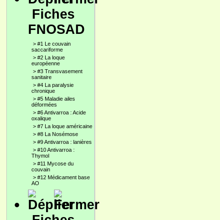
Fiches
FNOSAD
>
#1 Le couvain
saccariforme
>
#2 La loque
européenne
>
#3 Transvasement
sanitaire
>
#4 La paralysie
chronique
>
#5 Maladie ailes
déformées
>
#6 Antivarroa : Acide
oxalique
>
#7 La loque américaine
>
#8 La Nosémose
>
#9 Antivarroa : lanières
>
#10 Antivarroa :
Thymol
>
#11 Mycose du
couvain
>
#12 Médicament base
AO