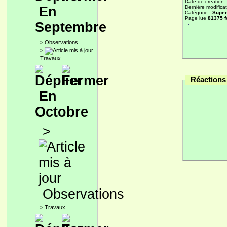
Date de création 
En
Dernière modificat
Catégorie :
Super
Page lue
81375 f
Septembre
>
Observations
>
Travaux
Réactions 
En
Octobre
>
Observations
>
Travaux