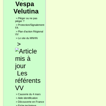
Vespa
Velutina
>
Pièger ou ne pas
piéger ?
>
Protection/Signalement
FA
>
Plan d'action Régional
VV
>
Le site du MNHN
>
Les
référents
VV
>
Causerie du 4 mars
>
Aide identification
>
Découverte en France
>
Fiche technique