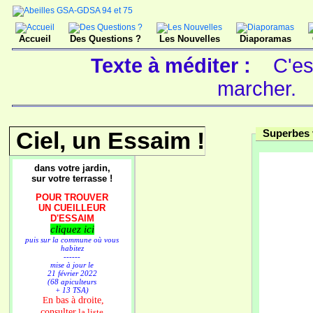
Accueil
Des Questions ?
Les Nouvelles
Diaporamas
Texte à méditer :
C'es
marcher.
Ciel, un Essaim !
Superbes 
dans votre jardin,
sur votre terrasse !
POUR TROUVER
UN CUEILLEUR
D'ESSAIM
cliquez ici
puis sur la commune où vous
habitez
------
mise à jour le
21 février 2022
(68 apiculteurs
+ 13 TSA)
n bas à droite,
E
consulter
la liste