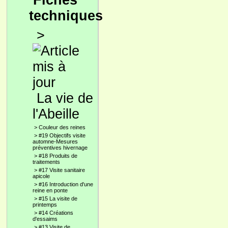
Fiches
techniques
>
La vie de
l'Abeille
>
Couleur des reines
>
#19 Objectifs visite
automne-Mesures
préventives hivernage
>
#18 Produits de
traitements
>
#17 Visite sanitaire
apicole
>
#16 Introduction d'une
reine en ponte
>
#15 La visite de
printemps
>
#14 Créations
d'essaims
>
#13 Visite de