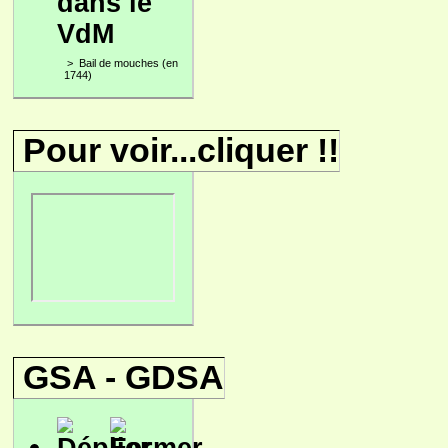
dans le
VdM
>
Bail de mouches (en
1744)
Pour voir...cliquer !!
GSA - GDSA