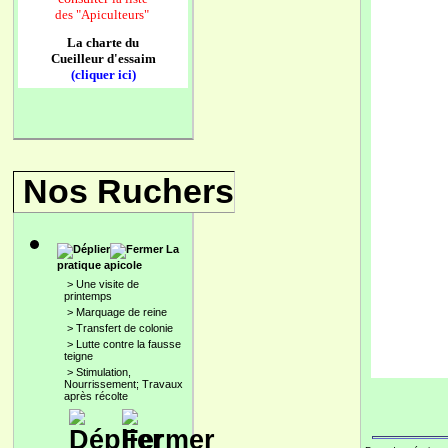
des
"Apiculteurs"
La charte du
Cueilleur d'essaim
(cliquer ici)
Nos Ruchers
La
pratique apicole
>
Une visite de
printemps
>
Marquage de reine
>
Transfert de colonie
>
Lutte contre la fausse
teigne
>
Stimulation,
Nourrissement; Travaux
après récolte