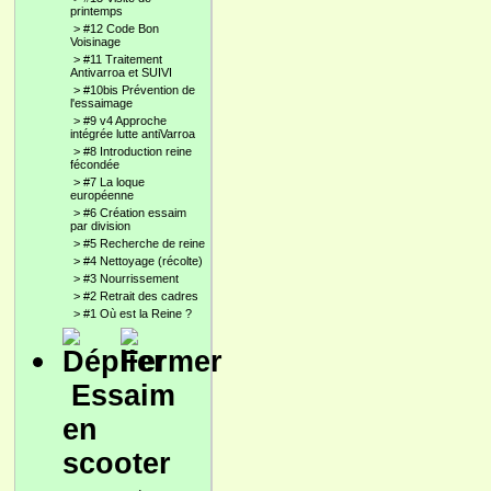
printemps
>
#12 Code Bon
Voisinage
>
#11 Traitement
Antivarroa et SUIVI
>
#10bis Prévention de
l'essaimage
>
#9 v4 Approche
intégrée lutte antiVarroa
>
#8 Introduction reine
fécondée
>
#7 La loque
européenne
>
#6 Création essaim
par division
>
#5 Recherche de reine
>
#4 Nettoyage (récolte)
>
#3 Nourrissement
>
#2 Retrait des cadres
>
#1 Où est la Reine ?
Essaim
en
scooter