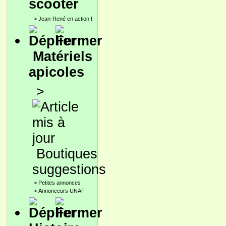
scooter
>
Jean-René en action !
Matériels
apicoles
>
Boutiques
suggestions
>
Petites annonces
>
Annonceurs UNAF