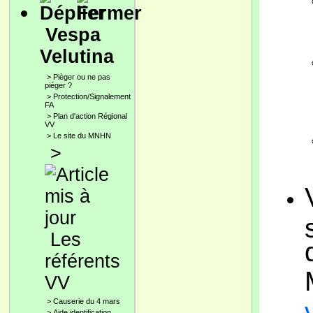
Vespa
Velutina
>
Pièger ou ne pas
piéger ?
>
Protection/Signalement
FA
>
Plan d'action Régional
VV
>
Le site du MNHN
>
Les
référents
VV
>
Causerie du 4 mars
>
Aide identification