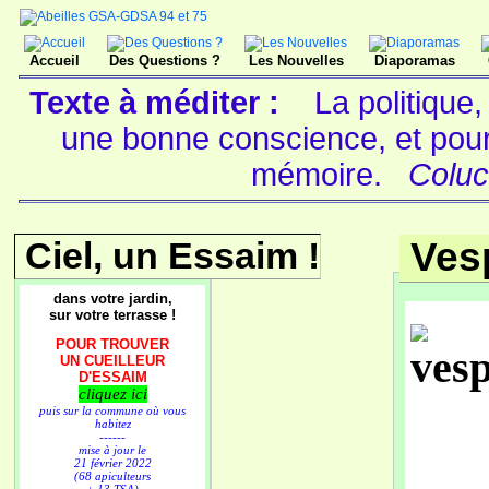
Accueil
Des Questions ?
Les Nouvelles
Diaporamas
Texte à méditer :
La politique,
une bonne conscience, et pour 
mémoire.
Coluc
Ciel, un Essaim !
Ves
dans votre jardin,
sur votre terrasse !
POUR TROUVER
UN CUEILLEUR
D'ESSAIM
cliquez ici
puis sur la commune où vous
habitez
------
mise à jour le
21 février 2022
(68 apiculteurs