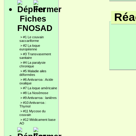
Réac
Fiches
FNOSAD
>
#1 Le couvain
saccariforme
>
#2 La loque
européenne
>
#3 Transvasement
sanitaire
>
#4 La paralysie
chronique
>
#5 Maladie ailes
déformées
>
#6 Antivarroa : Acide
oxalique
>
#7 La loque américaine
>
#8 La Nosémose
>
#9 Antivarroa : lanières
>
#10 Antivarroa :
Thymol
>
#11 Mycose du
couvain
>
#12 Médicament base
AO