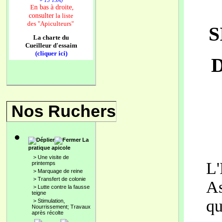
+ 13 TSA)
n bas à droite,
E
consulter
la liste
des
"Apiculteurs"
S
La charte du
Cueilleur d'essaim
(cliquer ici)
Nos Ruchers
La
pratique apicole
>
Une visite de
L'
printemps
>
Marquage de reine
>
Transfert de colonie
As
>
Lutte contre la fausse
teigne
qu
>
Stimulation,
Nourrissement; Travaux
après récolte