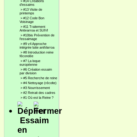
>
#14 Créations
d'essaims
>
#13 Visite de
printemps
>
#12 Code Bon
Voisinage
>
#11 Traitement
Antivarroa et SUIVI
>
#10bis Prévention de
l'essaimage
>
#9 v4 Approche
intégrée lutte antiVarroa
>
#8 Introduction reine
fécondée
>
#7 La loque
européenne
>
#6 Création essaim
par division
>
#5 Recherche de reine
>
#4 Nettoyage (récolte)
>
#3 Nourrissement
>
#2 Retrait des cadres
>
#1 Où est la Reine ?
Essaim
en