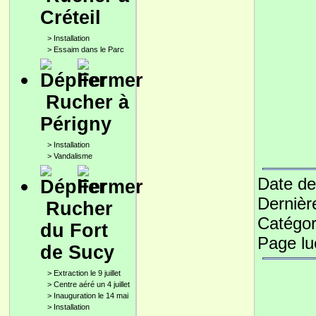
Créteil
>
Installation
>
Essaim dans le Parc
Rucher à
Périgny
>
Installation
>
Vandalisme
Date de
Dernièr
Rucher
Catégor
du Fort
Page l
de Sucy
>
Extraction le 9 juillet
>
Centre aéré un 4 juillet
>
Inauguration le 14 mai
>
Installation