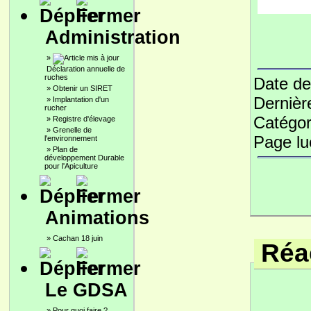
Administration
»
Déclaration annuelle de
ruches
Date de
»
Obtenir un SIRET
Dernièr
»
Implantation d'un
rucher
Catégor
»
Registre d'élevage
»
Grenelle de
Page l
l'environnement
»
Plan de
développement Durable
pour l'Apiculture
Animations
»
Cachan 18 juin
Réac
Le GDSA
»
Pour quoi faire ?