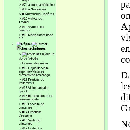
oxalique
pa
>
#7 La loque américaine
>
#8 La Nosémose
on
>
#9 Antivarroa : lanières
>
#10 Antivarroa :
Thymol
Ap
>
#11 Mycose du
couvain
vi
>
#12 Médicament base
AO
en
Fiches techniques
>
La
co
vie de l'Abeille
>
Couleur des reines
>
#19 Objectifs visite
automne-Mesures
Da
préventives hivernage
>
#18 Produits de
le
traitements
>
#17 Visite sanitaire
apicole
di
>
#16 Introduction d'une
reine en ponte
>
#15 La visite de
Gr
printemps
>
#14 Créations
d'essaims
>
#13 Visite de
No
printemps
>
#12 Code Bon