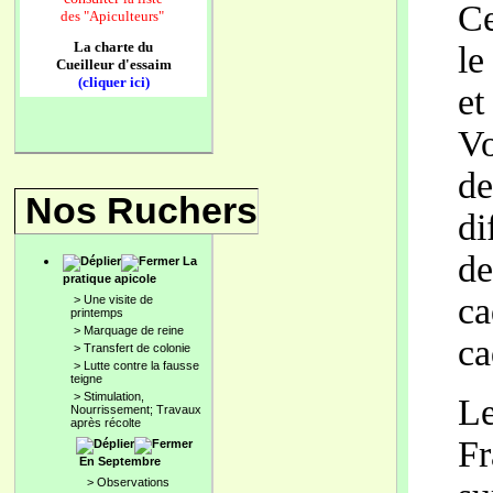
Ce
des
"Apiculteurs"
La charte du
le
Cueilleur d'essaim
(cliquer ici)
et
Vo
de
Nos Ruchers
di
de
La
pratique apicole
ca
>
Une visite de
printemps
>
Marquage de reine
ca
>
Transfert de colonie
>
Lutte contre la fausse
teigne
>
Stimulation,
Le
Nourrissement; Travaux
après récolte
Fr
En Septembre
>
Observations