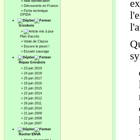
ex
>
Aide identification
>
Découverte en France
>
Fiche technique
l'
OPIDA
l'
Grosbois
>
Plan d'accès
Qu
>
Visite de Classe
>
Encore le pivert !
>
Essaim sauvage
sy
Repas Grosbois
>
23 juin 2019
>
24 juin 2018
>
25 juin 2017
>
19 juin 2016
>
21 juin 2015
>
22 juin 2014
>
24 juin 2012
>
26 juin 2011
>
20 juin 2010
>
21 juin 2009
>
22 juin 2008
>
24 juin 2007
Rucher ENVA