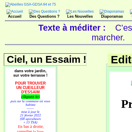
Accueil
Des Questions ?
Les Nouvelles
Diaporamas
Texte à méditer :
C'es
marcher.
Ciel, un Essaim !
Edi
dans votre jardin,
sur votre terrasse !
POUR TROUVER
UN CUEILLEUR
D'ESSAIM
cliquez ici
Pr
puis sur la commune où vous
habitez
------
mise à jour le
21 février 2022
(68 apiculteurs
+ 13 TSA)
n bas à droite,
E
consulter
la liste