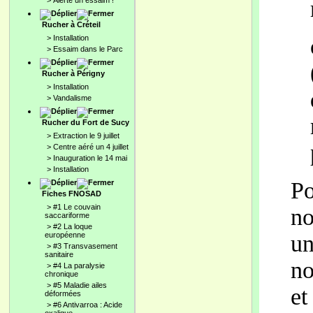
>
Alerte un essaim !
Rucher à Créteil
>
Installation
>
Essaim dans le Parc
Rucher à Périgny
>
Installation
>
Vandalisme
Rucher du Fort de Sucy
>
Extraction le 9 juillet
>
Centre aéré un 4 juillet
>
Inauguration le 14 mai
>
Installation
Po
Fiches FNOSAD
>
#1 Le couvain
no
saccariforme
>
#2 La loque
européenne
un
>
#3 Transvasement
sanitaire
no
>
#4 La paralysie
chronique
>
#5 Maladie ailes
et
déformées
>
#6 Antivarroa : Acide