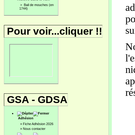
ad
>
Bail de mouches (en
1744)
po
su
Pour voir...cliquer !!
No
l'
ni
ap
ré
GSA - GDSA
Adhésion
»
Fiche Adhésion 2026
»
Nous contacter