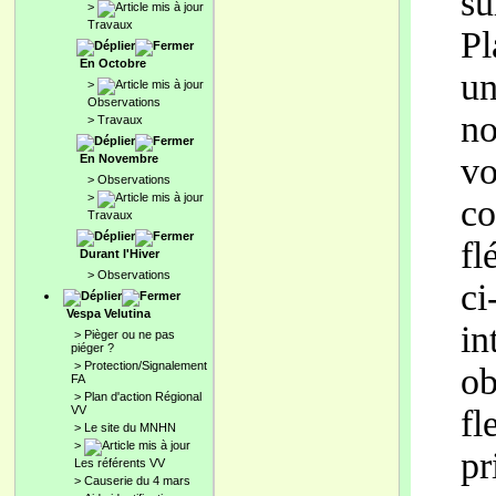
su
>
Travaux
Pl
En Octobre
un
>
Observations
no
>
Travaux
vo
En Novembre
>
Observations
>
co
Travaux
fl
Durant l'Hiver
>
Observations
ci
Vespa Velutina
in
>
Pièger ou ne pas
piéger ?
>
Protection/Signalement
ob
FA
>
Plan d'action Régional
VV
fl
>
Le site du MNHN
>
pr
Les référents VV
>
Causerie du 4 mars