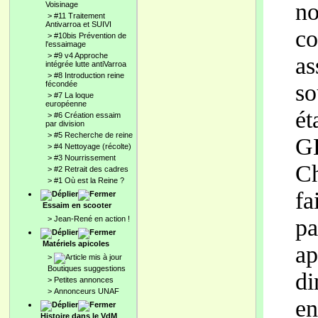
no
Voisinage
>
#11 Traitement
Antivarroa et SUIVI
co
>
#10bis Prévention de
l'essaimage
>
#9 v4 Approche
as
intégrée lutte antiVarroa
>
#8 Introduction reine
fécondée
so
>
#7 La loque
européenne
ét
>
#6 Création essaim
par division
>
#5 Recherche de reine
GD
>
#4 Nettoyage (récolte)
>
#3 Nourrissement
Ch
>
#2 Retrait des cadres
>
#1 Où est la Reine ?
fa
Essaim en scooter
>
Jean-René en action !
pa
Matériels apicoles
ap
>
Boutiques suggestions
di
>
Petites annonces
>
Annonceurs UNAF
en
Histoire dans le VdM