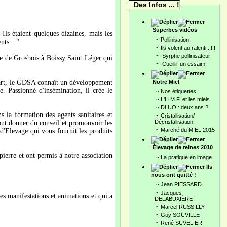
Des Infos ... !
Superbes vidéos
s étaient quelques dizaines, mais les
~
Pollinisation
rents…"
~
Ils volent au ralenti...!!!
~
Syrphe pollinisateur
e de Grosbois à Boissy Saint Léger qui
~
Cueillir un essaim
Notre Miel
mpart, le GDSA connaît un développement
. Passionné d'insémination, il crée le
~
Nos étiquettes
~
L'H.M.F. et les miels
~
DLUO : deux ans ?
s la formation des agents sanitaires et
~
Cristallisation/
Décristallisation
tout donner du conseil et promouvoir les
~
Marché du MIEL 2015
d'Elevage qui vous fournit les produits
Élevage de reines 2010
pierre et ont permis à notre association
~
La pratique en image
Ils
nous ont quitté !
~
Jean PIESSARD
~
Jacques
les manifestations et animations et qui a
DELABUXIÈRE
~
Marcel RUSSILLY
~
Guy SOUVILLE
~
René SUVELIER