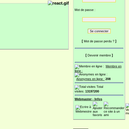
Mot de passe :
[
]
Mot de passe perdu ?
[
]
Devenir membre
Membre en
ligne :
Anonymes en ligne :
208
Total
visites:
13197200
Webmaster - Infos