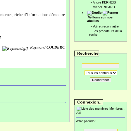
~
Andre KERNEIS
~
Michel RICARD
internet, riche d’informations démontre
Veillons sur nos
abeilles
~
Voir et reconnaître
~
Les prédateurs de la
ruche
!
Raymond COUDERC
Recherche
Rechercher
Connexion...
Membres :
226
Votre pseudo :