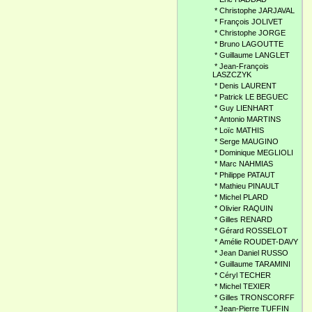
*
Christophe JARJAVAL
*
François JOLIVET
*
Christophe JORGE
*
Bruno LAGOUTTE
*
Guillaume LANGLET
*
Jean-François
LASZCZYK
*
Denis LAURENT
*
Patrick LE BEGUEC
*
Guy LIENHART
*
Antonio MARTINS
*
Loïc MATHIS
*
Serge MAUGINO
*
Dominique MEGLIOLI
*
Marc NAHMIAS
*
Philippe PATAUT
*
Mathieu PINAULT
*
Michel PLARD
*
Olivier RAQUIN
*
Gilles RENARD
*
Gérard ROSSELOT
*
Amélie ROUDET-DAVY
*
Jean Daniel RUSSO
*
Guillaume TARAMINI
*
Céryl TECHER
*
Michel TEXIER
*
Gilles TRONSCORFF
*
Jean-Pierre TUFFIN