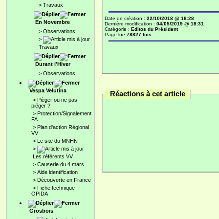
>
Travaux
Date de création :
22/10/2018 @ 18:28
En Novembre
Dernière modification :
04/05/2019 @ 18:31
Catégorie :
Editos du Président
>
Observations
Page lue
78827 fois
>
Travaux
Durant l'Hiver
>
Observations
Vespa Velutina
Réactions à cet article
>
Pièger ou ne pas
piéger ?
>
Protection/Signalement
FA
>
Plan d'action Régional
VV
>
Le site du MNHN
>
Les référents VV
>
Causerie du 4 mars
>
Aide identification
>
Découverte en France
>
Fiche technique
OPIDA
Grosbois