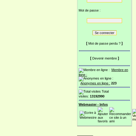
Mot de passe :
[
]
Mot de passe perdu ?
[
]
Devenir membre
Membre en
ligne :
Anonymes en ligne :
223
Total
visites:
13192990
Webmaster - Infos