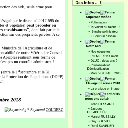
Des Infos ... !
uction des nids, seule arme pour
Superbes vidéos
 désigné par le décret n° 2017-595 du
~
Pollinisation
les et végétales)
peut procéder ou
~
Ils volent au ralenti...!!!
es envahissantes"
, dont fait partie le
~
Syrphe pollinisateur
ction sur des propriétés privées. A ce
~
Cueillir un essaim
Notre Miel
Ministère de l'Agriculture et de
~
Nos étiquettes
onsabilité de notre Vétérinaire Conseil.
~
L'H.M.F. et les miels
s Apicoles réalisent sous forme de
~
DLUO : deux ans ?
n'est pas un contrôle administratif.
~
Cristallisation/
Décristallisation
er
 (entre le 1
septembre et le 31
~
Marché du MIEL 2015
de la Protection des Populations (DDPP)
ur.
Élevage de reines 2010
~
La pratique en image
Ils
mbre 2018
nous ont quitté !
~
Jean PIESSARD
~
Jacques
Raymond
COUDERC
DELABUXIÈRE
~
Marcel RUSSILLY
~
Guy SOUVILLE
~
René SUVELIER