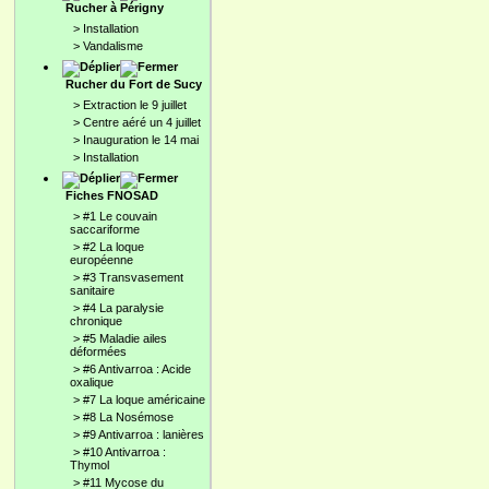
Rucher à Périgny
>
Installation
>
Vandalisme
Rucher du Fort de Sucy
>
Extraction le 9 juillet
>
Centre aéré un 4 juillet
>
Inauguration le 14 mai
>
Installation
Fiches FNOSAD
>
#1 Le couvain
saccariforme
>
#2 La loque
européenne
>
#3 Transvasement
sanitaire
>
#4 La paralysie
chronique
>
#5 Maladie ailes
déformées
>
#6 Antivarroa : Acide
oxalique
>
#7 La loque américaine
>
#8 La Nosémose
>
#9 Antivarroa : lanières
>
#10 Antivarroa :
Thymol
>
#11 Mycose du