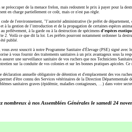
se préoccuper de la menace frelon, mais redoutent le prix à payer pour la destr
nent en charge partiellement ce coût, mais ce n'est pas règle.
 code de l'environnement, "l’autorité administrative (le préfet de département,
 et à la gestion de l’introduction et de la propagation de certaines espèces anima
 au prélèvement, à la garde ou à la destruction de spécimens
d’espèces exotiqu
rie 2. Voilà ce que dit la loi. Les préfets pourront notamment ordonner la destru
 été publié.
ous avez souscrit à notre Programme Sanitaire d'Élevage (PSE) signé avec le 
rise à vous fournir des traitements sanitaires à un prix avantageux sous la resp
assurer une surveillance sanitaire de vos ruchers que nos Techniciens Sanitaire
entretien sur la conduite de vos colonies et sur les bonnes pratiques apicoles. Ce 
re déclaration annuelle obligatoire de détention et d'emplacement des vos ruches
 permet d'être connu des Services vétérinaires de la Direction Départementale 
oblèmes sanitaires graves (épidémie, maladies contagieuses, …) dans votre secte
z nombreux à nos Assemblées Générales le samedi 24 nove