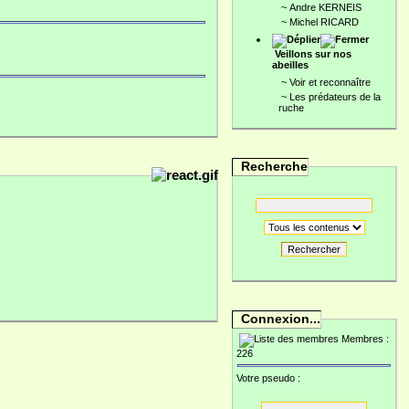
~
Andre KERNEIS
~
Michel RICARD
Veillons sur nos
abeilles
~
Voir et reconnaître
~
Les prédateurs de la
ruche
Recherche
Rechercher
Connexion...
Membres :
226
Votre pseudo :