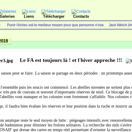
Galeries
Liens
Télécharger
Contacts
 :
Punir l'échec est le meilleur moyen pour que personne n'ose.
Jack Welch (In
2018
Le FA est toujours là ! et l'hiver approche !!!
a saison peut se faire. La saison se partage en deux périodes : un printemps assez
 l'ensemble puis les soucis ont commencé. Les abeilles stressées ne sortent plus 
c très peu de couvain et souvent d'importante réserves de miel. Ce blocage de po
d'abeilles vont manquer et les colonies vont fortement s'affaiblir. Nos colonies 
ge, il faudra bien évaluer les réserves et leur position dans la ruche et nourrir 
on asiatique reste le seul moyen de lutte : piégeages intensifs avec renouvellement
 de badminton pour éliminer les frelons solitaires. La recherche des nids s'avère
ROSAIF qui dresse des cartes en temps réel permettant d'orienter la surveillance 