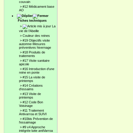
couvain
>
#12 Médicament base
AO
Fiches techniques
>
La
vie de l'Abeille
>
Couleur des reines
>
#19 Objectifs visite
automne-Mesures
préventives hivernage
>
#18 Produits de
traitements
>
#17 Visite sanitaire
apicole
>
#16 Introduction d'une
reine en ponte
>
#15 La visite de
printemps
>
#14 Créations
d'essaims
>
#13 Visite de
printemps
>
#12 Code Bon
Voisinage
>
#11 Traitement
Antivarroa et SUIVI
>
#10bis Prévention de
l'essaimage
>
#9 v4 Approche
intégrée lutte antiVarroa