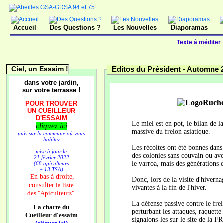
Accueil
Des Questions ?
Les Nouvelles
Diaporamas
Texte à méditer
Ciel, un Essaim !
Editos du Président -
Automne 
dans votre jardin,
sur votre terrasse !
POUR TROUVER
UN CUEILLEUR
D'ESSAIM
Le miel est en pot, le bilan de l
cliquez ici
massive du frelon asiatique.
puis sur la commune où vous
habitez
------
Les récoltes ont été bonnes dans
mise à jour le
des colonies sans couvain ou ave
21 février 2022
le varroa, mais des générations 
(68 apiculteurs
+ 13 TSA)
n bas à droite,
E
Donc, lors de la visite d'hiverna
consulter
la liste
vivantes à la fin de l'hiver.
des
"Apiculteurs"
La défense passive contre le frel
La charte du
perturbant les attaques, raquette
Cueilleur d'essaim
signalons-les sur le site de la F
(cliquer ici)