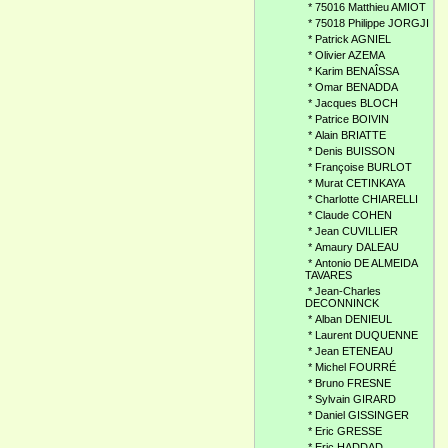
*
75016 Matthieu AMIOT
*
75018 Philippe JORGJI
*
Patrick AGNIEL
*
Olivier AZEMA
*
Karim BENAÎSSA
*
Omar BENADDA
*
Jacques BLOCH
*
Patrice BOIVIN
*
Alain BRIATTE
*
Denis BUISSON
*
Françoise BURLOT
*
Murat CETINKAYA
*
Charlotte CHIARELLI
*
Claude COHEN
*
Jean CUVILLIER
*
Amaury DALEAU
*
Antonio DE ALMEIDA
TAVARES
*
Jean-Charles
DECONNINCK
*
Alban DENIEUL
*
Laurent DUQUENNE
*
Jean ETENEAU
*
Michel FOURRÉ
*
Bruno FRESNE
*
Sylvain GIRARD
*
Daniel GISSINGER
*
Eric GRESSE
*
Eric HADDAD