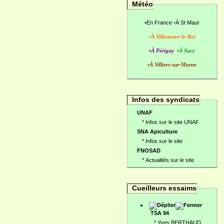
Météo
•
En France
•
À St Maur
•À Villeneuve-le-Roi
•À Périgny
•À Sucy
•À Villiers-sur-Marne
Infos des syndicats
UNAF
*
Infos sur le site UNAF
SNA Apiculture
*
Infos sur le site
FNOSAD
*
Actualités sur le site
Cueilleurs essaims
TSA 94
*
Yves BERTHAUD