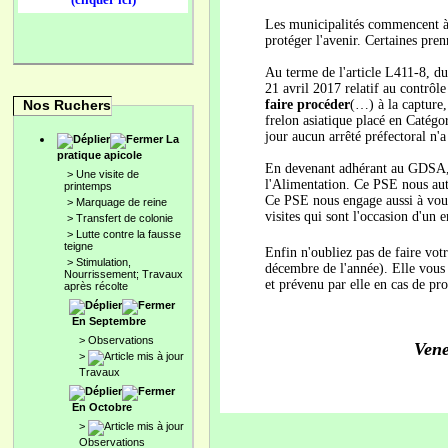
Les municipalités commencent à 
protéger l'avenir. Certaines pren
Au terme de l'article L411-8, du
21 avril 2017 relatif au contrôle
Nos Ruchers
faire procéder
(…) à la capture,
frelon asiatique placé en Catégo
jour aucun arrêté préfectoral n'a
La
pratique apicole
En devenant adhérant au GDSA, v
>
Une visite de
l'Alimentation. Ce PSE nous auto
printemps
Ce PSE nous engage aussi à vous 
>
Marquage de reine
visites qui sont l'occasion d'un 
>
Transfert de colonie
>
Lutte contre la fausse
teigne
Enfin n'oubliez pas de faire vot
>
Stimulation,
décembre de l'année). Elle vous
Nourrissement; Travaux
et prévenu par elle en cas de pr
après récolte
En Septembre
>
Observations
Vene
>
Travaux
En Octobre
>
Observations