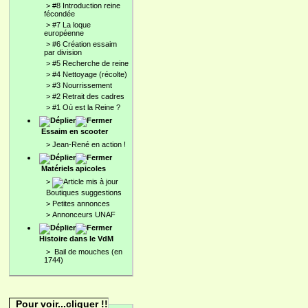
>
#8 Introduction reine
fécondée
>
#7 La loque
européenne
>
#6 Création essaim
par division
>
#5 Recherche de reine
>
#4 Nettoyage (récolte)
>
#3 Nourrissement
>
#2 Retrait des cadres
>
#1 Où est la Reine ?
Essaim en scooter
>
Jean-René en action !
Matériels apicoles
>
Boutiques suggestions
>
Petites annonces
>
Annonceurs UNAF
Histoire dans le VdM
>
Bail de mouches (en
1744)
Pour voir...cliquer !!