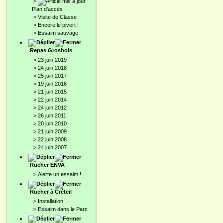
>
Plan d'accès
>
Visite de Classe
>
Encore le pivert !
>
Essaim sauvage
Repas Grosbois
>
23 juin 2019
>
24 juin 2018
>
25 juin 2017
>
19 juin 2016
>
21 juin 2015
>
22 juin 2014
>
24 juin 2012
>
26 juin 2011
>
20 juin 2010
>
21 juin 2009
>
22 juin 2008
>
24 juin 2007
Rucher ENVA
>
Alerte un essaim !
Rucher à Créteil
>
Installation
>
Essaim dans le Parc