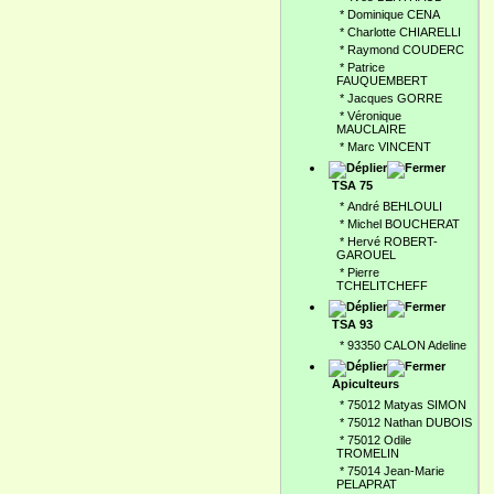
*
Dominique CENA
*
Charlotte CHIARELLI
*
Raymond COUDERC
*
Patrice
FAUQUEMBERT
*
Jacques GORRE
*
Véronique
MAUCLAIRE
*
Marc VINCENT
TSA 75
*
André BEHLOULI
*
Michel BOUCHERAT
*
Hervé ROBERT-
GAROUEL
*
Pierre
TCHELITCHEFF
TSA 93
*
93350 CALON Adeline
Apiculteurs
*
75012 Matyas SIMON
*
75012 Nathan DUBOIS
*
75012 Odile
TROMELIN
*
75014 Jean-Marie
PELAPRAT