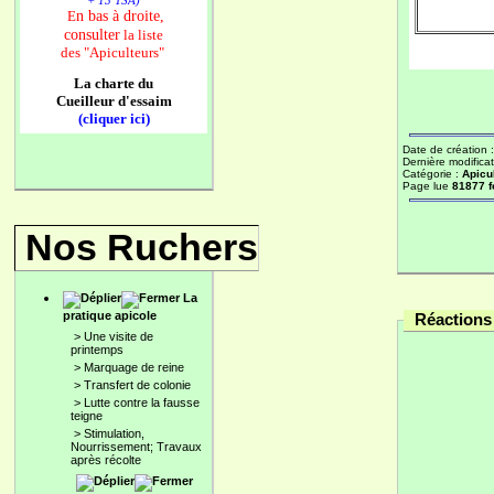
+ 13 TSA)
n bas à droite,
E
consulter
la liste
des
"Apiculteurs"
La charte du
Cueilleur d'essaim
(cliquer ici)
Date de création 
Dernière modificat
Catégorie :
Apicu
Page lue
81877 f
Nos Ruchers
La
pratique apicole
Réactions 
>
Une visite de
printemps
>
Marquage de reine
>
Transfert de colonie
>
Lutte contre la fausse
teigne
>
Stimulation,
Nourrissement; Travaux
après récolte