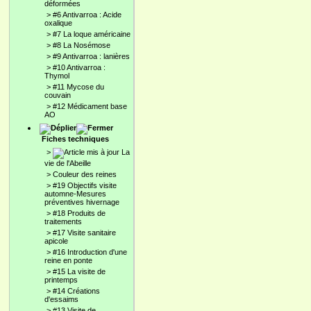
déformées
>
#6 Antivarroa : Acide
oxalique
>
#7 La loque américaine
>
#8 La Nosémose
>
#9 Antivarroa : lanières
>
#10 Antivarroa :
Thymol
>
#11 Mycose du
couvain
>
#12 Médicament base
AO
Fiches techniques
>
La
vie de l'Abeille
>
Couleur des reines
>
#19 Objectifs visite
automne-Mesures
préventives hivernage
>
#18 Produits de
traitements
>
#17 Visite sanitaire
apicole
>
#16 Introduction d'une
reine en ponte
>
#15 La visite de
printemps
>
#14 Créations
d'essaims
>
#13 Visite de