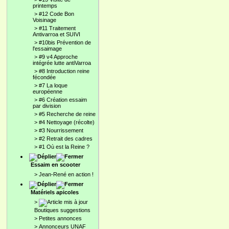
printemps
>
#12 Code Bon
Voisinage
>
#11 Traitement
Antivarroa et SUIVI
>
#10bis Prévention de
l'essaimage
>
#9 v4 Approche
intégrée lutte antiVarroa
>
#8 Introduction reine
fécondée
>
#7 La loque
européenne
>
#6 Création essaim
par division
>
#5 Recherche de reine
>
#4 Nettoyage (récolte)
>
#3 Nourrissement
>
#2 Retrait des cadres
>
#1 Où est la Reine ?
Essaim en scooter
>
Jean-René en action !
Matériels apicoles
>
Boutiques suggestions
>
Petites annonces
>
Annonceurs UNAF