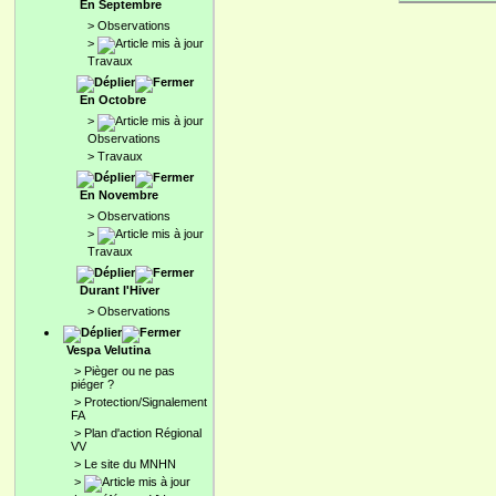
En Septembre
>
Observations
>
Travaux
En Octobre
>
Observations
>
Travaux
En Novembre
>
Observations
>
Travaux
Durant l'Hiver
>
Observations
Vespa Velutina
>
Pièger ou ne pas
piéger ?
>
Protection/Signalement
FA
>
Plan d'action Régional
VV
>
Le site du MNHN
>