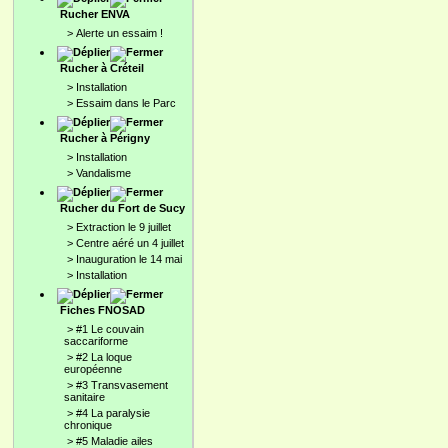
Rucher ENVA
>
Alerte un essaim !
Rucher à Créteil
>
Installation
>
Essaim dans le Parc
Rucher à Périgny
>
Installation
>
Vandalisme
Rucher du Fort de Sucy
>
Extraction le 9 juillet
>
Centre aéré un 4 juillet
>
Inauguration le 14 mai
>
Installation
Fiches FNOSAD
>
#1 Le couvain
saccariforme
>
#2 La loque
européenne
>
#3 Transvasement
sanitaire
>
#4 La paralysie
chronique
>
#5 Maladie ailes