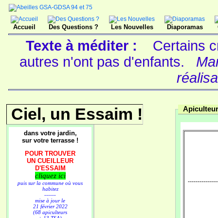
Accueil
Des Questions ?
Les Nouvelles
Diaporamas
Texte à méditer :
Certains c
autres n'ont pas d'enfants.
Mar
réalisa
Ciel, un Essaim !
Apiculteur
dans votre jardin,
sur votre terrasse !
POUR TROUVER
UN CUEILLEUR
D'ESSAIM
cliquez ici
---------------
puis sur la commune où vous
habitez
------
mise à jour le
21 février 2022
(68 apiculteurs