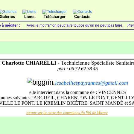
Galeries
Liens
Télécharger
Contacts
e à méditer :
Avec le mot "si" on peut faire tout ce qu'on ne peut pas faire.
Pie
Charlotte CHIARELLI
-
Technicienne
Spécialiste Sanitai
port : 06 72 62 38 45
lesabeillespaysannes@gmail.com
:
elle intervient dans la commune de :
VINCENNES
ommunes suivantes : ARCUEIL, CHARENTON LE PONT, GENTILLY
VILLE LE PONT, LE KREMLIN BICÊTRE, SAINT MANDÉ et 
retour sur la carte des communes du Val de Marne