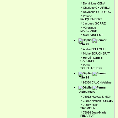
*
Dominique CENA
*
Charlotte CHIARELLI
*
Raymond COUDERC
*
Patrice
FAUQUEMBERT
*
Jacques GORRE
*
Véronique
MAUCLAIRE
*
Marc VINCENT
TSA 75
*
André BEHLOULI
*
Michel BOUCHERAT
*
Hervé ROBERT-
GAROUEL
*
Pierre
TCHELITCHEFF
TSA 93
*
93350 CALON Adeline
Apiculteurs
*
75012 Matyas SIMON
*
75012 Nathan DUBOIS
*
75012 Odile
TROMELIN
*
75014 Jean-Marie
PELAPRAT