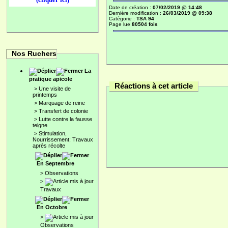
Date de création :
07/02/2019 @ 14:48
Dernière modification :
26/03/2019 @ 09:38
Catégorie :
TSA 94
Page lue
80504 fois
Nos Ruchers
La
pratique apicole
Réactions à cet article
>
Une visite de
printemps
>
Marquage de reine
>
Transfert de colonie
>
Lutte contre la fausse
teigne
>
Stimulation,
Nourrissement; Travaux
après récolte
En Septembre
>
Observations
>
Travaux
En Octobre
>
Observations