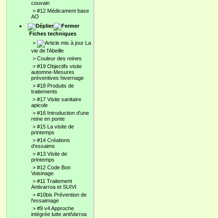
couvain
>
#12 Médicament base
AO
Fiches techniques
>
La
vie de l'Abeille
>
Couleur des reines
>
#19 Objectifs visite
automne-Mesures
préventives hivernage
>
#18 Produits de
traitements
>
#17 Visite sanitaire
apicole
>
#16 Introduction d'une
reine en ponte
>
#15 La visite de
printemps
>
#14 Créations
d'essaims
>
#13 Visite de
printemps
>
#12 Code Bon
Voisinage
>
#11 Traitement
Antivarroa et SUIVI
>
#10bis Prévention de
l'essaimage
>
#9 v4 Approche
intégrée lutte antiVarroa