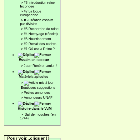
>
#8 Introduction reine
fécondée
>
#7 La loque
européenne
>
#6 Création essaim
par division
>
#5 Recherche de reine
>
#4 Nettoyage (récolte)
>
#3 Nourrissement
>
#2 Retrait des cadres
>
#1 Où est la Reine ?
Essaim en scooter
>
Jean-René en action !
Matériels apicoles
>
Boutiques suggestions
>
Petites annonces
>
Annonceurs UNAF
Histoire dans le VdM
>
Bail de mouches (en
1744)
Pour voir...cliquer !!