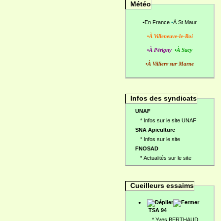
Météo
•
En France
•
À St Maur
•À Villeneuve-le-Roi
•À Périgny
•À Sucy
•À Villiers-sur-Marne
Infos des syndicats
UNAF
*
Infos sur le site UNAF
SNA Apiculture
*
Infos sur le site
FNOSAD
*
Actualités sur le site
Cueilleurs essaims
TSA 94
*
Yves BERTHAUD