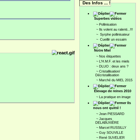
Des Infos ... !
Superbes vidéos
~
Pollinisation
~
Ils volent au ralenti...!!!
~
Syrphe pollinisateur
~
Cueillir un essaim
Notre Miel
~
Nos étiquettes
~
L'H.M.F. et les miels
~
DLUO : deux ans ?
~
Cristallisation/
Décristallisation
~
Marché du MIEL 2015
Élevage de reines 2010
~
La pratique en image
Ils
nous ont quitté !
~
Jean PIESSARD
~
Jacques
DELABUXIÈRE
~
Marcel RUSSILLY
~
Guy SOUVILLE
~
René SUVELIER