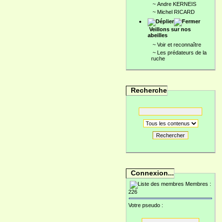
~
Andre KERNEIS
~
Michel RICARD
Veillons sur nos
abeilles
~
Voir et reconnaître
~
Les prédateurs de la
ruche
Recherche
Rechercher
Connexion...
Membres :
226
Votre pseudo :