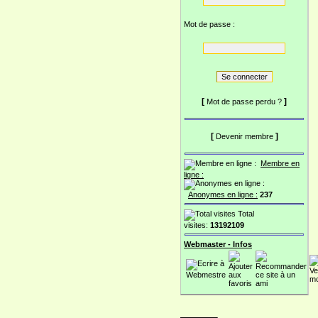
Mot de passe :
[
]
Mot de passe perdu ?
[
]
Devenir membre
Membre en
ligne :
Anonymes en ligne :
237
Total
visites:
13192109
Webmaster - Infos