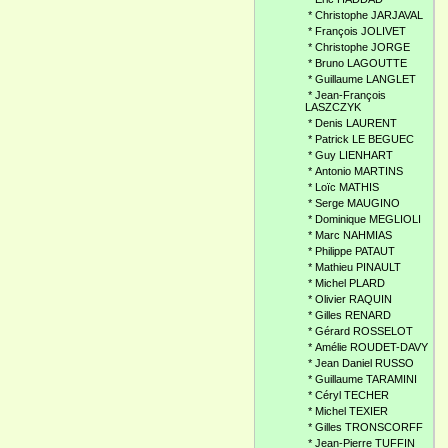
*
Christophe JARJAVAL
*
François JOLIVET
*
Christophe JORGE
*
Bruno LAGOUTTE
*
Guillaume LANGLET
*
Jean-François
LASZCZYK
*
Denis LAURENT
*
Patrick LE BEGUEC
*
Guy LIENHART
*
Antonio MARTINS
*
Loïc MATHIS
*
Serge MAUGINO
*
Dominique MEGLIOLI
*
Marc NAHMIAS
*
Philippe PATAUT
*
Mathieu PINAULT
*
Michel PLARD
*
Olivier RAQUIN
*
Gilles RENARD
*
Gérard ROSSELOT
*
Amélie ROUDET-DAVY
*
Jean Daniel RUSSO
*
Guillaume TARAMINI
*
Céryl TECHER
*
Michel TEXIER
*
Gilles TRONSCORFF
*
Jean-Pierre TUFFIN