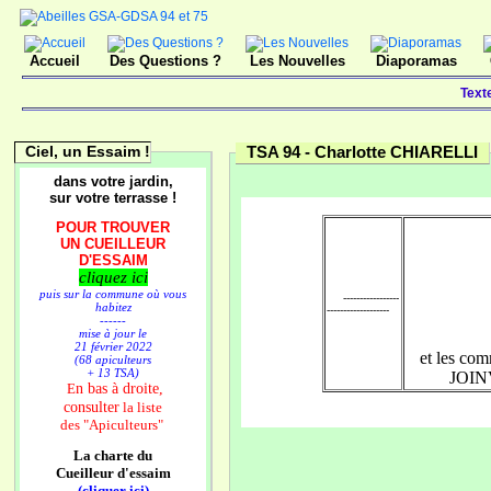
Accueil
Des Questions ?
Les Nouvelles
Diaporamas
Text
Ciel, un Essaim !
TSA 94 -
Charlotte CHIARELLI
dans votre jardin,
sur votre terrasse !
POUR TROUVER
UN CUEILLEUR
D'ESSAIM
cliquez ici
puis sur la commune où vous
-----------------
habitez
-------------------
------
mise à jour le
21 février 2022
et les c
(68 apiculteurs
+ 13 TSA)
JOIN
n bas à droite,
E
consulter
la liste
des
"Apiculteurs"
La charte du
Cueilleur d'essaim
(cliquer ici)