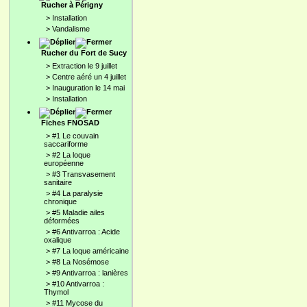
Rucher à Périgny
>
Installation
>
Vandalisme
Rucher du Fort de Sucy
>
Extraction le 9 juillet
>
Centre aéré un 4 juillet
>
Inauguration le 14 mai
>
Installation
Fiches FNOSAD
>
#1 Le couvain
saccariforme
>
#2 La loque
européenne
>
#3 Transvasement
sanitaire
>
#4 La paralysie
chronique
>
#5 Maladie ailes
déformées
>
#6 Antivarroa : Acide
oxalique
>
#7 La loque américaine
>
#8 La Nosémose
>
#9 Antivarroa : lanières
>
#10 Antivarroa :
Thymol
>
#11 Mycose du