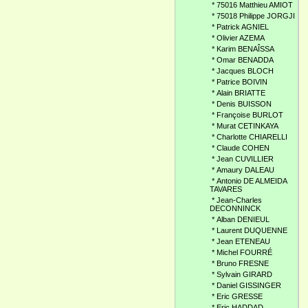
*
75016 Matthieu AMIOT
*
75018 Philippe JORGJI
*
Patrick AGNIEL
*
Olivier AZEMA
*
Karim BENAÎSSA
*
Omar BENADDA
*
Jacques BLOCH
*
Patrice BOIVIN
*
Alain BRIATTE
*
Denis BUISSON
*
Françoise BURLOT
*
Murat CETINKAYA
*
Charlotte CHIARELLI
*
Claude COHEN
*
Jean CUVILLIER
*
Amaury DALEAU
*
Antonio DE ALMEIDA
TAVARES
*
Jean-Charles
DECONNINCK
*
Alban DENIEUL
*
Laurent DUQUENNE
*
Jean ETENEAU
*
Michel FOURRÉ
*
Bruno FRESNE
*
Sylvain GIRARD
*
Daniel GISSINGER
*
Eric GRESSE
*
Eric HADDAD