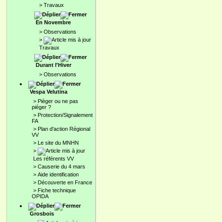
>
Travaux
En Novembre
>
Observations
>
Travaux
Durant l'Hiver
>
Observations
Vespa Velutina
>
Pièger ou ne pas
piéger ?
>
Protection/Signalement
FA
>
Plan d'action Régional
VV
>
Le site du MNHN
>
Les référents VV
>
Causerie du 4 mars
>
Aide identification
>
Découverte en France
>
Fiche technique
OPIDA
Grosbois