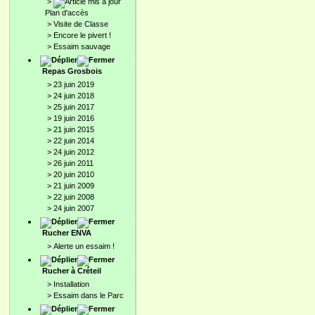
>
Plan d'accès
>
Visite de Classe
>
Encore le pivert !
>
Essaim sauvage
Repas Grosbois
>
23 juin 2019
>
24 juin 2018
>
25 juin 2017
>
19 juin 2016
>
21 juin 2015
>
22 juin 2014
>
24 juin 2012
>
26 juin 2011
>
20 juin 2010
>
21 juin 2009
>
22 juin 2008
>
24 juin 2007
Rucher ENVA
>
Alerte un essaim !
Rucher à Créteil
>
Installation
>
Essaim dans le Parc