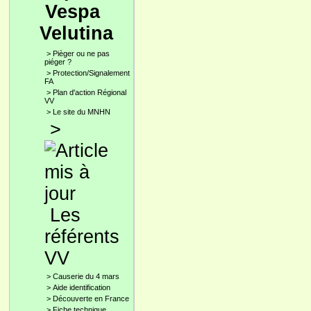
Vespa
Velutina
>
Pièger ou ne pas
piéger ?
>
Protection/Signalement
FA
>
Plan d'action Régional
VV
>
Le site du MNHN
>
Les
référents
VV
>
Causerie du 4 mars
>
Aide identification
>
Découverte en France
>
Fiche technique