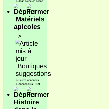
>
Jean-René en action !
Matériels
apicoles
>
Boutiques
suggestions
>
Petites annonces
>
Annonceurs UNAF
Histoire