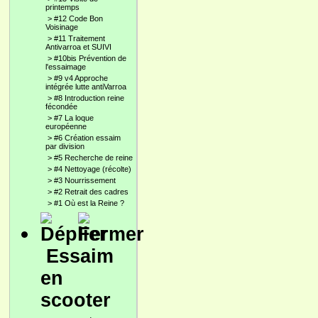
printemps
>
#12 Code Bon
Voisinage
>
#11 Traitement
Antivarroa et SUIVI
>
#10bis Prévention de
l'essaimage
>
#9 v4 Approche
intégrée lutte antiVarroa
>
#8 Introduction reine
fécondée
>
#7 La loque
européenne
>
#6 Création essaim
par division
>
#5 Recherche de reine
>
#4 Nettoyage (récolte)
>
#3 Nourrissement
>
#2 Retrait des cadres
>
#1 Où est la Reine ?
Essaim
en
scooter