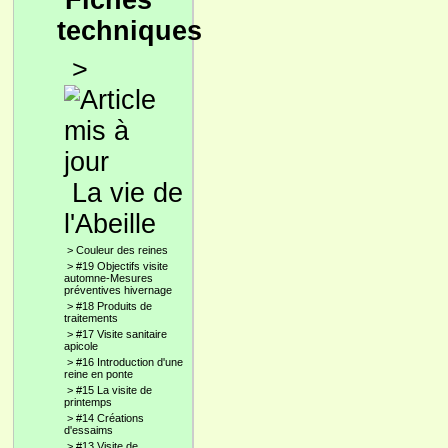
Fiches
techniques
>
La vie de
l'Abeille
>
Couleur des reines
>
#19 Objectifs visite
automne-Mesures
préventives hivernage
>
#18 Produits de
traitements
>
#17 Visite sanitaire
apicole
>
#16 Introduction d'une
reine en ponte
>
#15 La visite de
printemps
>
#14 Créations
d'essaims
>
#13 Visite de