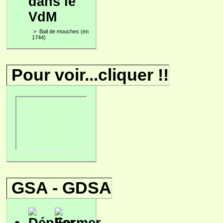
dans le
VdM
>
Bail de mouches (en
1744)
Pour voir...cliquer !!
GSA - GDSA