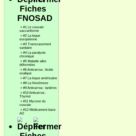
Fiches
FNOSAD
>
#1 Le couvain
saccariforme
>
#2 La loque
européenne
>
#3 Transvasement
sanitaire
>
#4 La paralysie
chronique
>
#5 Maladie ailes
déformées
>
#6 Antivarroa : Acide
oxalique
>
#7 La loque américaine
>
#8 La Nosémose
>
#9 Antivarroa : lanières
>
#10 Antivarroa :
Thymol
>
#11 Mycose du
couvain
>
#12 Médicament base
AO