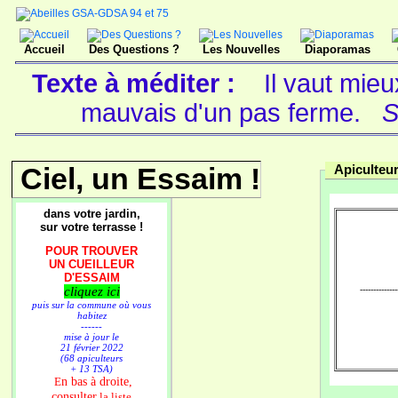
Accueil
Des Questions ?
Les Nouvelles
Diaporamas
Texte à méditer :
Il vaut mie
mauvais d'un pas ferme.
S
Ciel, un Essaim !
Apiculteur
dans votre jardin,
sur votre terrasse !
POUR TROUVER
UN CUEILLEUR
D'ESSAIM
cliquez ici
--------------
puis sur la commune où vous
habitez
------
mise à jour le
21 février 2022
(68 apiculteurs
+ 13 TSA)
n bas à droite,
E
consulter
la liste