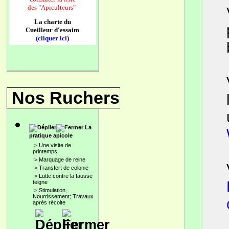
des
"Apiculteurs"
La charte du
Cueilleur d'essaim
(cliquer ici)
Nos Ruchers
La
pratique apicole
>
Une visite de
printemps
>
Marquage de reine
>
Transfert de colonie
>
Lutte contre la fausse
teigne
>
Stimulation,
Nourrissement; Travaux
après récolte