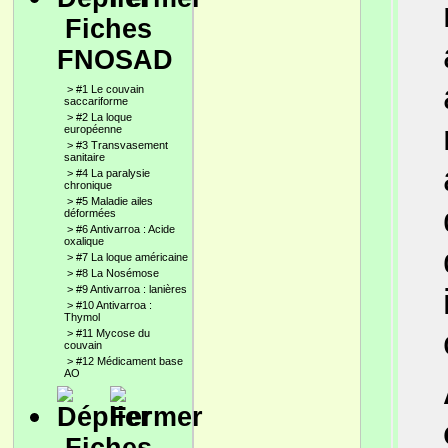
Fiches
FNOSAD
>
#1 Le couvain
saccariforme
>
#2 La loque
européenne
>
#3 Transvasement
sanitaire
>
#4 La paralysie
chronique
>
#5 Maladie ailes
déformées
>
#6 Antivarroa : Acide
oxalique
>
#7 La loque américaine
>
#8 La Nosémose
>
#9 Antivarroa : lanières
>
#10 Antivarroa :
Thymol
>
#11 Mycose du
couvain
>
#12 Médicament base
AO