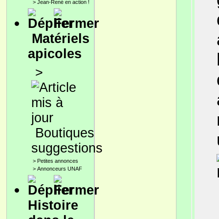
>
Jean-René en action !
Matériels
apicoles
>
Boutiques
suggestions
>
Petites annonces
>
Annonceurs UNAF
Histoire