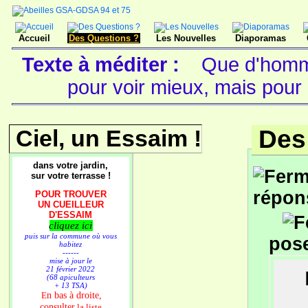
Accueil
Des Questions ?
Les Nouvelles
Diaporamas
Texte à méditer :
Que d'homme
pour voir mieux, mais pour 
Ciel, un Essaim !
Des
dans votre jardin,
sur votre terrasse !
répon
POUR TROUVER
UN CUEILLEUR
D'ESSAIM
cliquez ici
puis sur la commune où vous
pose
habitez
------
mise à jour le
21 février 2022
(68 apiculteurs
+ 13 TSA)
n bas à droite,
E
consulter
la liste