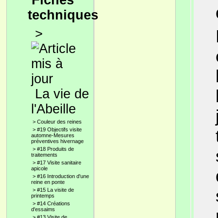
Fiches
techniques
>
La vie de
l'Abeille
>
Couleur des reines
>
#19 Objectifs visite
automne-Mesures
préventives hivernage
>
#18 Produits de
traitements
>
#17 Visite sanitaire
apicole
>
#16 Introduction d'une
reine en ponte
>
#15 La visite de
printemps
>
#14 Créations
d'essaims
>
#13 Visite de