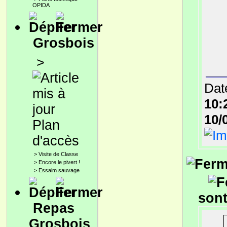
OPIDA
Grosbois
>
Date
10:
10/
Plan
d'accès
>
Visite de Classe
>
Encore le pivert !
>
Essaim sauvage
sont
Repas
Grosbois