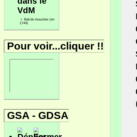
dans le
VdM
>
Bail de mouches (en
1744)
Pour voir...cliquer !!
GSA - GDSA