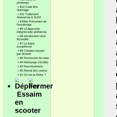
printemps
>
#12 Code Bon
Voisinage
>
#11 Traitement
Antivarroa et SUIVI
>
#10bis Prévention de
l'essaimage
>
#9 v4 Approche
intégrée lutte antiVarroa
>
#8 Introduction reine
fécondée
>
#7 La loque
européenne
>
#6 Création essaim
par division
>
#5 Recherche de reine
>
#4 Nettoyage (récolte)
>
#3 Nourrissement
>
#2 Retrait des cadres
>
#1 Où est la Reine ?
Essaim
en
scooter