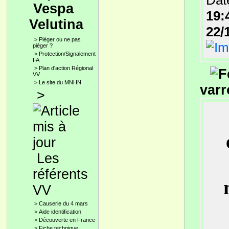
Date
Vespa
19:
Velutina
22/
>
Pièger ou ne pas
piéger ?
>
Protection/Signalement
FA
>
Plan d'action Régional
VV
>
Le site du MNHN
varr
>
Les
référents
VV
>
Causerie du 4 mars
>
Aide identification
>
Découverte en France
>
Fiche technique