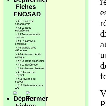
r
Fiches
e
FNOSAD
r
>
#1 Le couvain
saccariforme
>
#2 La loque
d
européenne
>
#3 Transvasement
sanitaire
a
>
#4 La paralysie
chronique
>
#5 Maladie ailes
déformées
u
>
#6 Antivarroa : Acide
oxalique
>
#7 La loque américaine
d
>
#8 La Nosémose
>
#9 Antivarroa : lanières
>
#10 Antivarroa :
f
Thymol
>
#11 Mycose du
couvain
>
#12 Médicament base
AO
V
P