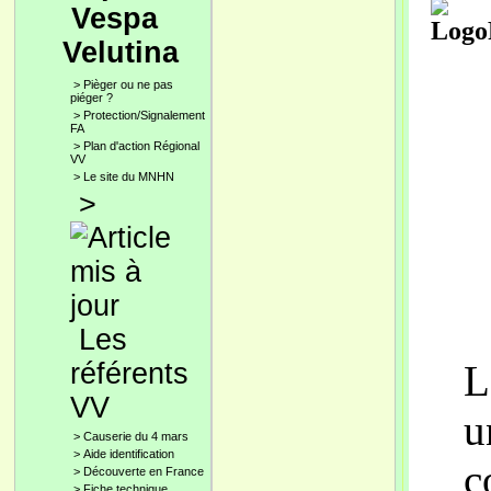
Vespa
Velutina
>
Pièger ou ne pas
piéger ?
>
Protection/Signalement
FA
>
Plan d'action Régional
VV
>
Le site du MNHN
>
Les
référents
L
VV
u
>
Causerie du 4 mars
>
Aide identification
c
>
Découverte en France
>
Fiche technique