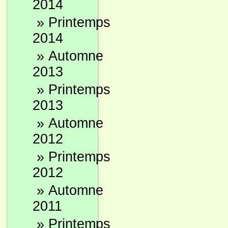
2014
oblig
»
Printemps
Conc
son 
2014
n’a 
»
Automne
clien
2013
Un c
fact
»
Printemps
2013
»
Automne
4/ C
2012
Atte
»
Printemps
Les 
rede
2012
A pa
»
Automne
plat
2011
Il e
»
Printemps