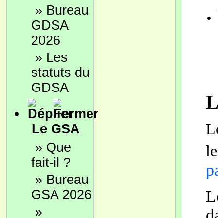
»
Bureau
GDSA
2026
»
Les
statuts du
GDSA
L
L
Le GSA
»
Que
l
fait-il ?
p
»
Bureau
GSA 2026
​
»
d