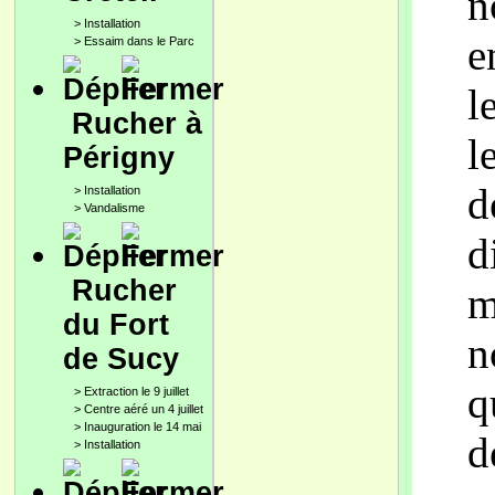
n
>
Installation
e
>
Essaim dans le Parc
l
Rucher à
l
Périgny
d
>
Installation
>
Vandalisme
d
Rucher
m
du Fort
n
de Sucy
q
>
Extraction le 9 juillet
>
Centre aéré un 4 juillet
>
Inauguration le 14 mai
d
>
Installation