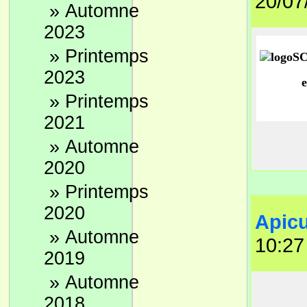
20/07
»
Automne
2023
2/ C
et à
»
Printemps
SIRE
2023
A pa
»
Printemps
une 
2021
Il e
»
Automne
Pour
2020
L
leur
aux 
»
Printemps
À pa
2020
Pour
Apicu
(men
»
Automne
10:27
son 
2019
On a
»
Automne
2018
3/ C