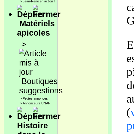
>
Jean-René en action !
c
G
Matériels
apicoles
E
>
e
p
Boutiques
d
suggestions
a
>
Petites annonces
>
Annonceurs UNAF
(
p
Histoire