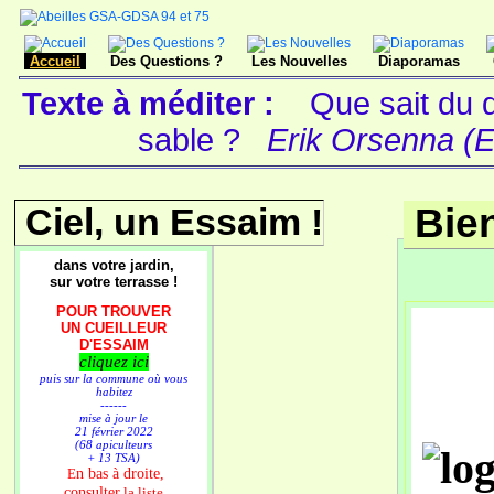
Accueil
Des Questions ?
Les Nouvelles
Diaporamas
Texte à méditer :
Que sait du d
sable ?
Erik Orsenna (E
Ciel, un Essaim !
Bie
dans votre jardin,
sur votre terrasse !
POUR TROUVER
UN CUEILLEUR
D'ESSAIM
cliquez ici
puis sur la commune où vous
habitez
------
mise à jour le
21 février 2022
(68 apiculteurs
+ 13 TSA)
n bas à droite,
E
consulter
la liste