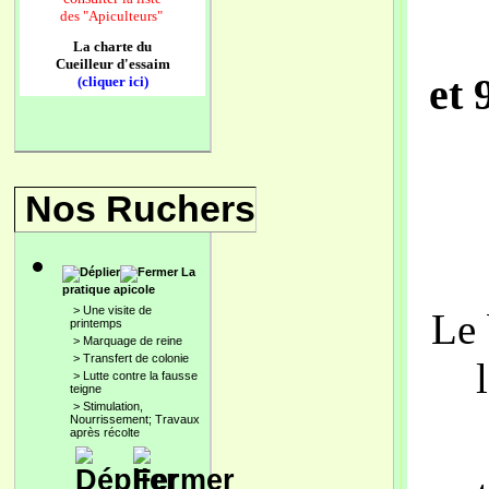
des
"Apiculteurs"
La charte du
Cueilleur d'essaim
et 
(cliquer ici)
Nos Ruchers
La
pratique apicole
>
Une visite de
Le 
printemps
>
Marquage de reine
>
Transfert de colonie
>
Lutte contre la fausse
teigne
>
Stimulation,
Nourrissement; Travaux
après récolte