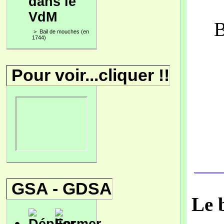
dans le
VdM
B
>
Bail de mouches (en
1744)
Pour voir...cliquer !!
GSA - GDSA
Le 