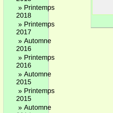
auss
»
Printemps
pas 
2018
appe
»
Printemps
mani
2017
A pa
four
»
Automne
Il e
2016
Pour
»
Printemps
leur
2016
aux 
»
Automne
À pa
2015
régu
son 
»
Printemps
(hors
2015
À pa
»
Automne
élec