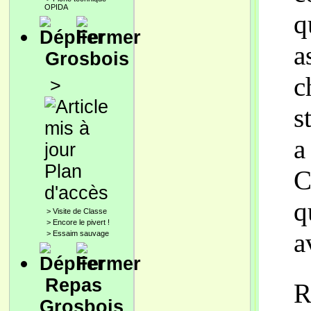
OPIDA
q
a
Grosbois
c
>
s
a
Plan
C
d'accès
q
>
Visite de Classe
>
Encore le pivert !
a
>
Essaim sauvage
Repas
R
Grosbois