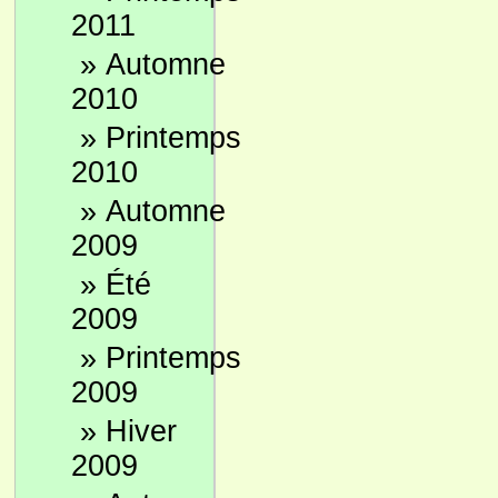
Pour 
2011
banq
»
Automne
peti
2010
À pa
dépo
»
Printemps
récap
2010
mode
»
Automne
À pa
2009
élec
oblig
»
Été
Conc
2009
son 
»
Printemps
Un c
2009
que 
»
Hiver
Un c
2009
fact