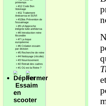
printemps
p
>
#12 Code Bon
Voisinage
>
#11 Traitement
Antivarroa et SUIVI
n
>
#10bis Prévention de
l'essaimage
>
#9 v4 Approche
intégrée lutte antiVarroa
>
#8 Introduction reine
N
fécondée
>
#7 La loque
européenne
p
>
#6 Création essaim
par division
>
#5 Recherche de reine
q
>
#4 Nettoyage (récolte)
>
#3 Nourrissement
>
#2 Retrait des cadres
T
>
#1 Où est la Reine ?
e
Essaim
p
en
m
scooter