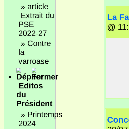
»
Extrait du
La Fa
PSE
@ 11
2022-27
»
Contre
la
varroase
Editos
Les dif
du
1/ C
Président
et à
»
Printemps
Il e
Conco
2024
règl