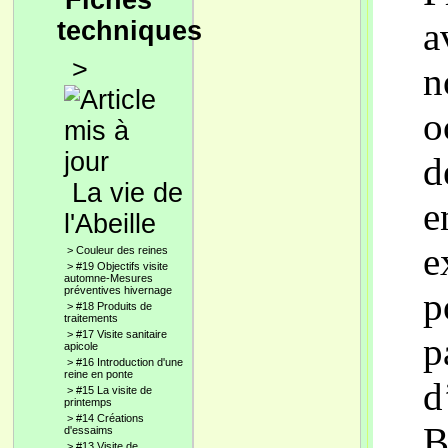
Fiches
a
techniques
>
n
o
d
La vie de
e
l'Abeille
e
>
Couleur des reines
>
#19 Objectifs visite
automne-Mesures
préventives hivernage
p
>
#18 Produits de
traitements
>
#17 Visite sanitaire
p
apicole
>
#16 Introduction d'une
reine en ponte
d
>
#15 La visite de
printemps
>
#14 Créations
B
d'essaims
>
#13 Visite de