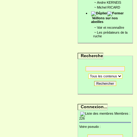
~
Andre KERNEIS
~
Michel RICARD
Veillons sur nos
abeilles
~
Voir et reconnaître
~
Les prédateurs de la
ruche
Recherche
Rechercher
Connexion...
Membres :
226
Votre pseudo :