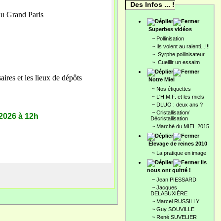
Des Infos ... !
 du Grand Paris
Superbes vidéos
~
Pollinisation
~
Ils volent au ralenti...!!!
~
Syrphe pollinisateur
~
Cueillir un essaim
aires et les lieux de
dépôts
Notre Miel
~
Nos étiquettes
~
L'H.M.F. et les miels
~
DLUO : deux ans ?
~
Cristallisation/
2026 à 12h
Décristallisation
~
Marché du MIEL 2015
Élevage de reines 2010
~
La pratique en image
Ils
nous ont quitté !
~
Jean PIESSARD
~
Jacques
DELABUXIÈRE
~
Marcel RUSSILLY
~
Guy SOUVILLE
~
René SUVELIER