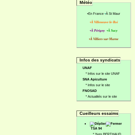
Météo
•
En France
•
À St Maur
•À Villeneuve-le-Roi
•À Périgny
•À Sucy
•À Villiers-sur-Marne
Infos des syndicats
UNAF
*
Infos sur le site UNAF
SNA Apiculture
*
Infos sur le site
FNOSAD
*
Actualités sur le site
Cueilleurs essaims
TSA 94
*
Yves BERTHAUD