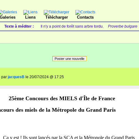
Galeries
Liens
Télécharger
Contacts
Texte à méditer :
Il n'y a point de forêt sans arbre tordu.
Proverbe bulgare
Poster une nouvelle
- par
jacquesB
le 20/07/2024 @ 17:25
25ème Concours des MIELS d'Île de France
cours des miels de la Métropole du Grand Paris
Ça y est ! Ils sont lancés par la SCA et la Métropole du Grand Paris