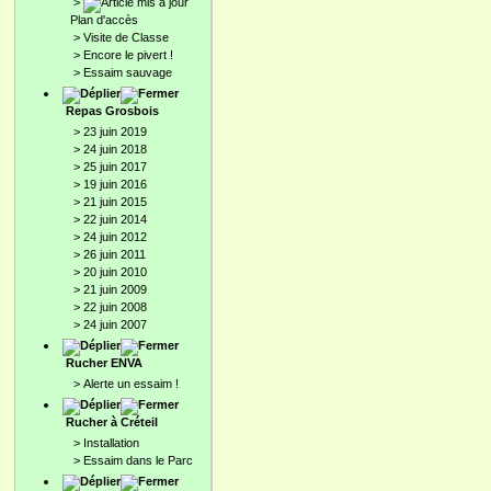
>
Plan d'accès
>
Visite de Classe
>
Encore le pivert !
>
Essaim sauvage
Repas Grosbois
>
23 juin 2019
>
24 juin 2018
>
25 juin 2017
>
19 juin 2016
>
21 juin 2015
>
22 juin 2014
>
24 juin 2012
>
26 juin 2011
>
20 juin 2010
>
21 juin 2009
>
22 juin 2008
>
24 juin 2007
Rucher ENVA
>
Alerte un essaim !
Rucher à Créteil
>
Installation
>
Essaim dans le Parc