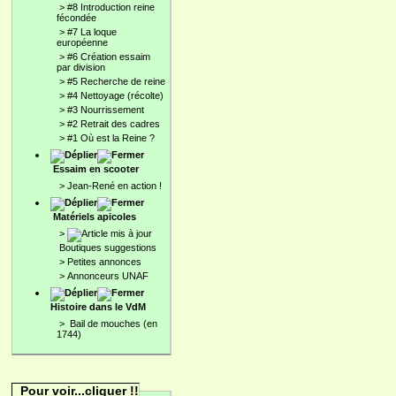
>
#8 Introduction reine
fécondée
>
#7 La loque
européenne
>
#6 Création essaim
par division
>
#5 Recherche de reine
>
#4 Nettoyage (récolte)
>
#3 Nourrissement
>
#2 Retrait des cadres
>
#1 Où est la Reine ?
Essaim en scooter
>
Jean-René en action !
Matériels apicoles
>
Boutiques suggestions
>
Petites annonces
>
Annonceurs UNAF
Histoire dans le VdM
>
Bail de mouches (en
1744)
Pour voir...cliquer !!