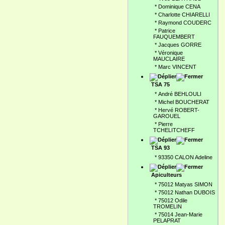
*
Dominique CENA
*
Charlotte CHIARELLI
*
Raymond COUDERC
*
Patrice
FAUQUEMBERT
*
Jacques GORRE
*
Véronique
MAUCLAIRE
*
Marc VINCENT
TSA 75
*
André BEHLOULI
*
Michel BOUCHERAT
*
Hervé ROBERT-
GAROUEL
*
Pierre
TCHELITCHEFF
TSA 93
*
93350 CALON Adeline
Apiculteurs
*
75012 Matyas SIMON
*
75012 Nathan DUBOIS
*
75012 Odile
TROMELIN
*
75014 Jean-Marie
PELAPRAT