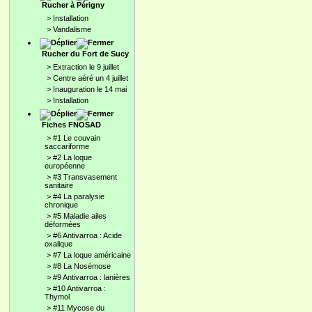
Rucher à Périgny
>
Installation
>
Vandalisme
Rucher du Fort de Sucy
>
Extraction le 9 juillet
>
Centre aéré un 4 juillet
>
Inauguration le 14 mai
>
Installation
Fiches FNOSAD
>
#1 Le couvain
saccariforme
>
#2 La loque
européenne
>
#3 Transvasement
sanitaire
>
#4 La paralysie
chronique
>
#5 Maladie ailes
déformées
>
#6 Antivarroa : Acide
oxalique
>
#7 La loque américaine
>
#8 La Nosémose
>
#9 Antivarroa : lanières
>
#10 Antivarroa :
Thymol
>
#11 Mycose du