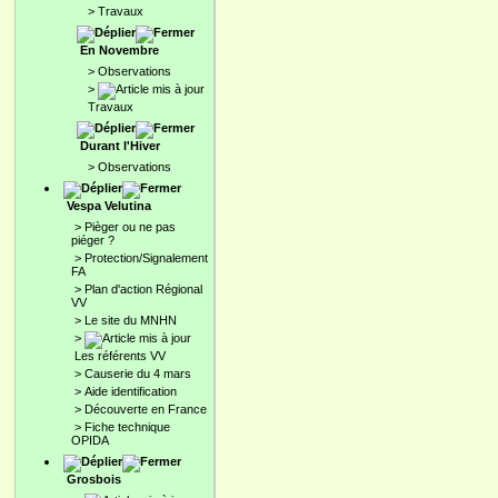
>
Travaux
En Novembre
>
Observations
>
Travaux
Durant l'Hiver
>
Observations
Vespa Velutina
>
Pièger ou ne pas
piéger ?
>
Protection/Signalement
FA
>
Plan d'action Régional
VV
>
Le site du MNHN
>
Les référents VV
>
Causerie du 4 mars
>
Aide identification
>
Découverte en France
>
Fiche technique
OPIDA
Grosbois