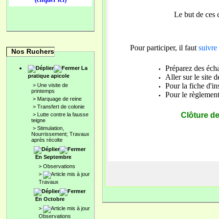
Le but de ces 
Pour participer, il faut
suivre 
Nos Ruchers
Préparez des écha
La
pratique apicole
Aller sur le site
​Pour la fiche d'i
>
Une visite de
printemps
Pour le règlement
>
Marquage de reine
>
Transfert de colonie
Clôture de
>
Lutte contre la fausse
teigne
>
Stimulation,
Nourrissement; Travaux
après récolte
En Septembre
>
Observations
>
Travaux
En Octobre
>
Observations