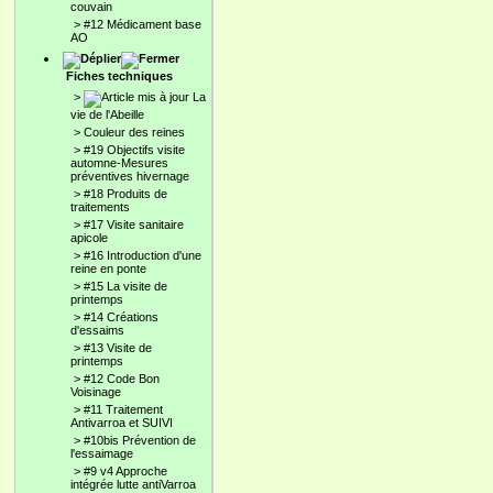
couvain
>
#12 Médicament base
AO
Fiches techniques
>
La
vie de l'Abeille
>
Couleur des reines
>
#19 Objectifs visite
automne-Mesures
préventives hivernage
>
#18 Produits de
traitements
>
#17 Visite sanitaire
apicole
>
#16 Introduction d'une
reine en ponte
>
#15 La visite de
printemps
>
#14 Créations
d'essaims
>
#13 Visite de
printemps
>
#12 Code Bon
Voisinage
>
#11 Traitement
Antivarroa et SUIVI
>
#10bis Prévention de
l'essaimage
>
#9 v4 Approche
intégrée lutte antiVarroa