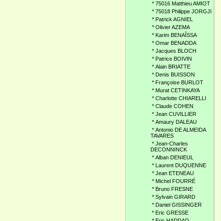
*
75016 Matthieu AMIOT
*
75018 Philippe JORGJI
*
Patrick AGNIEL
*
Olivier AZEMA
*
Karim BENAÎSSA
*
Omar BENADDA
*
Jacques BLOCH
*
Patrice BOIVIN
*
Alain BRIATTE
*
Denis BUISSON
*
Françoise BURLOT
*
Murat CETINKAYA
*
Charlotte CHIARELLI
*
Claude COHEN
*
Jean CUVILLIER
*
Amaury DALEAU
*
Antonio DE ALMEIDA
TAVARES
*
Jean-Charles
DECONNINCK
*
Alban DENIEUL
*
Laurent DUQUENNE
*
Jean ETENEAU
*
Michel FOURRÉ
*
Bruno FRESNE
*
Sylvain GIRARD
*
Daniel GISSINGER
*
Eric GRESSE
*
Eric HADDAD