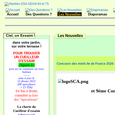
Accueil
Des Questions ?
Les Nouvelles
Diaporamas
Ciel, un Essaim !
Les Nouvelles
dans votre jardin,
sur votre terrasse !
POUR TROUVER
UN CUEILLEUR
D'ESSAIM
Concours des miels Ile de France 2026
cliquez ici
puis sur la commune où vous
habitez
------
mise à jour le
21 février 2022
(68 apiculteurs
+ 13 TSA)
et 9ème Con
n bas à droite,
E
consulter
la liste
des
"Apiculteurs"
La charte du
Cueilleur d'essaim
(cliquer ici)