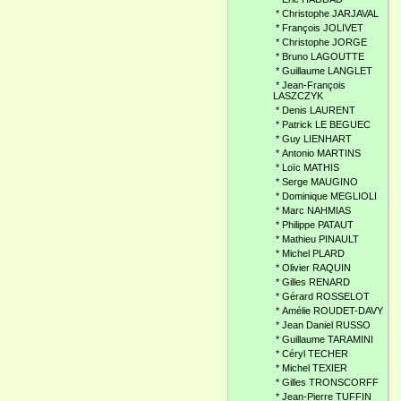
*
Christophe JARJAVAL
*
François JOLIVET
*
Christophe JORGE
*
Bruno LAGOUTTE
*
Guillaume LANGLET
*
Jean-François
LASZCZYK
*
Denis LAURENT
*
Patrick LE BEGUEC
*
Guy LIENHART
*
Antonio MARTINS
*
Loïc MATHIS
*
Serge MAUGINO
*
Dominique MEGLIOLI
*
Marc NAHMIAS
*
Philippe PATAUT
*
Mathieu PINAULT
*
Michel PLARD
*
Olivier RAQUIN
*
Gilles RENARD
*
Gérard ROSSELOT
*
Amélie ROUDET-DAVY
*
Jean Daniel RUSSO
*
Guillaume TARAMINI
*
Céryl TECHER
*
Michel TEXIER
*
Gilles TRONSCORFF
*
Jean-Pierre TUFFIN