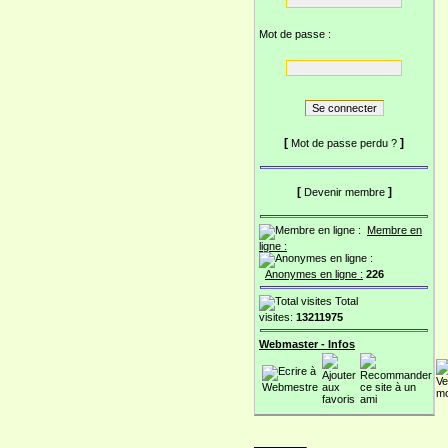
Mot de passe :
[
]
Mot de passe perdu ?
[
]
Devenir membre
Membre en
ligne :
Anonymes en ligne :
226
Total
visites:
13211975
Webmaster - Infos