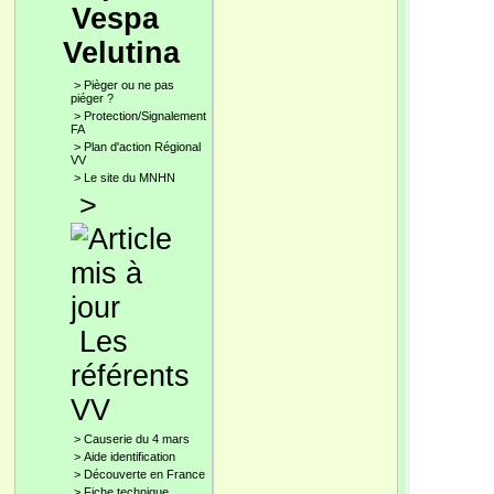
Vespa
Velutina
>
Pièger ou ne pas
piéger ?
>
Protection/Signalement
FA
>
Plan d'action Régional
VV
>
Le site du MNHN
>
Les
référents
VV
>
Causerie du 4 mars
>
Aide identification
>
Découverte en France
>
Fiche technique