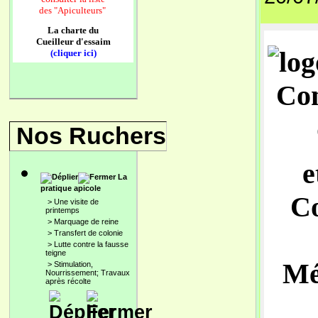
des
"Apiculteurs"
La charte du
Cueilleur d'essaim
(cliquer ici)
Co
Nos Ruchers
e
La
pratique apicole
C
>
Une visite de
printemps
>
Marquage de reine
>
Transfert de colonie
>
Lutte contre la fausse
teigne
Mé
>
Stimulation,
Nourrissement; Travaux
après récolte