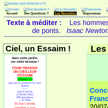
Accueil
Des Questions ?
Les Nouvelles
Diaporamas
Texte à méditer :
Les hommes 
de ponts.
Isaac Newton
Ciel, un Essaim !
Les
dans votre jardin,
sur votre terrasse !
POUR TROUVER
UN CUEILLEUR
D'ESSAIM
cliquez ici
puis sur la commune où vous
habitez
Conco
------
mise à jour le
21 février 2022
Franc
(68 apiculteurs
+ 13 TSA)
n bas à droite,
E
20/07
consulter
la liste