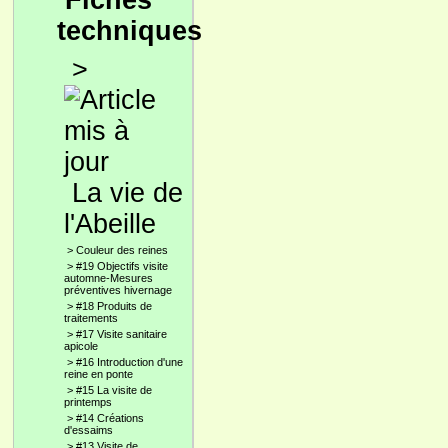
Fiches
techniques
>
La vie de
l'Abeille
>
Couleur des reines
>
#19 Objectifs visite
automne-Mesures
préventives hivernage
>
#18 Produits de
traitements
>
#17 Visite sanitaire
apicole
>
#16 Introduction d'une
reine en ponte
>
#15 La visite de
printemps
>
#14 Créations
d'essaims
>
#13 Visite de