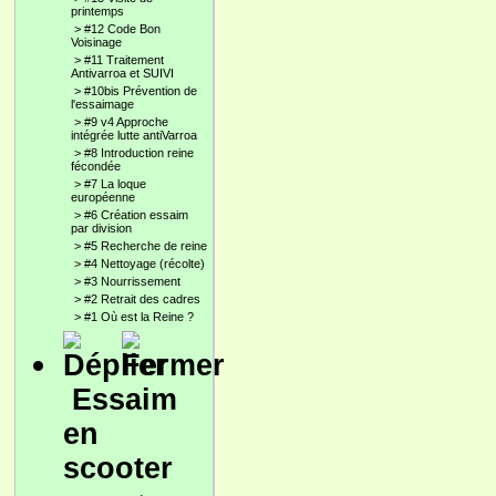
printemps
>
#12 Code Bon
Voisinage
>
#11 Traitement
Antivarroa et SUIVI
>
#10bis Prévention de
l'essaimage
>
#9 v4 Approche
intégrée lutte antiVarroa
>
#8 Introduction reine
fécondée
>
#7 La loque
européenne
>
#6 Création essaim
par division
>
#5 Recherche de reine
>
#4 Nettoyage (récolte)
>
#3 Nourrissement
>
#2 Retrait des cadres
>
#1 Où est la Reine ?
Essaim
en
scooter