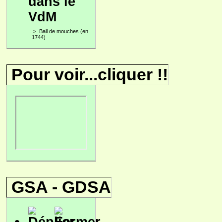
dans le
VdM
>
Bail de mouches (en
1744)
Pour voir...cliquer !!
GSA - GDSA