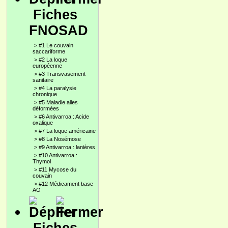
Fiches
FNOSAD
>
#1 Le couvain
saccariforme
>
#2 La loque
européenne
>
#3 Transvasement
sanitaire
>
#4 La paralysie
chronique
>
#5 Maladie ailes
déformées
>
#6 Antivarroa : Acide
oxalique
>
#7 La loque américaine
>
#8 La Nosémose
>
#9 Antivarroa : lanières
>
#10 Antivarroa :
Thymol
>
#11 Mycose du
couvain
>
#12 Médicament base
AO