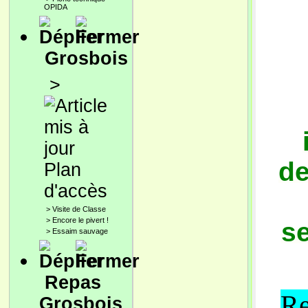
OPIDA
Grosbois
>
de
Plan
d'accès
>
Visite de Classe
>
Encore le pivert !
s
>
Essaim sauvage
Repas
Re
Grosbois