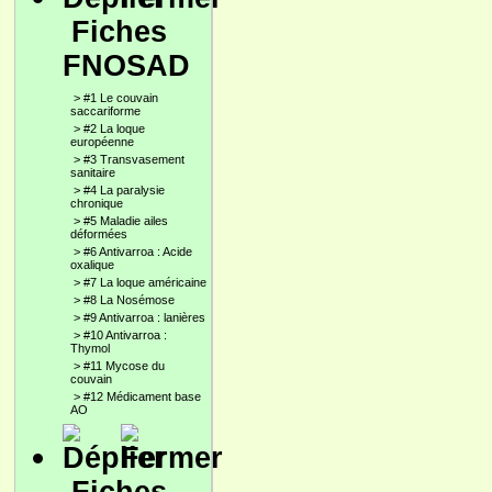
Fiches
FNOSAD
>
#1 Le couvain
saccariforme
>
#2 La loque
européenne
>
#3 Transvasement
sanitaire
>
#4 La paralysie
chronique
>
#5 Maladie ailes
déformées
>
#6 Antivarroa : Acide
oxalique
>
#7 La loque américaine
>
#8 La Nosémose
>
#9 Antivarroa : lanières
>
#10 Antivarroa :
Thymol
>
#11 Mycose du
couvain
>
#12 Médicament base
AO