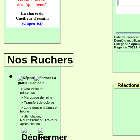
des
"Apiculteurs"
La charte du
Cueilleur d'essaim
(cliquer ici)
Date de création 
Dernière modificat
Catégorie :
Apicu
Page lue
79227 f
Nos Ruchers
La
pratique apicole
Réactions 
>
Une visite de
printemps
>
Marquage de reine
>
Transfert de colonie
>
Lutte contre la fausse
teigne
>
Stimulation,
Nourrissement; Travaux
après récolte