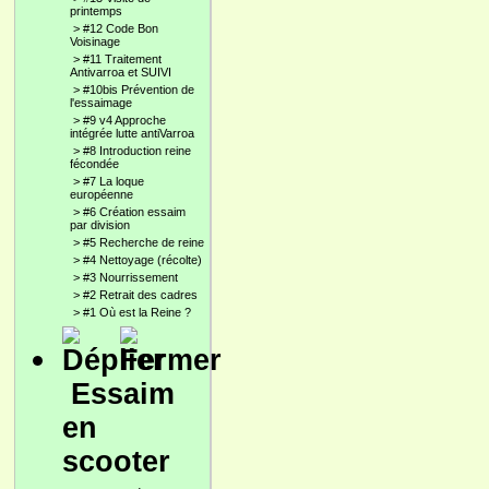
printemps
>
#12 Code Bon
Voisinage
>
#11 Traitement
Antivarroa et SUIVI
>
#10bis Prévention de
l'essaimage
>
#9 v4 Approche
intégrée lutte antiVarroa
>
#8 Introduction reine
fécondée
>
#7 La loque
européenne
>
#6 Création essaim
par division
>
#5 Recherche de reine
>
#4 Nettoyage (récolte)
>
#3 Nourrissement
>
#2 Retrait des cadres
>
#1 Où est la Reine ?
Essaim
en
scooter