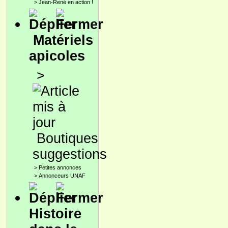
>
Jean-René en action !
Matériels
apicoles
>
Boutiques
suggestions
>
Petites annonces
>
Annonceurs UNAF
Histoire