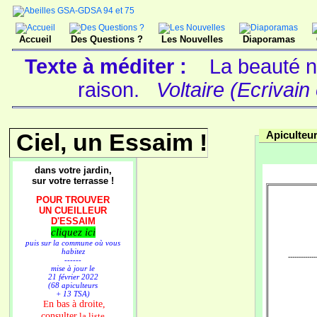
Accueil
Des Questions ?
Les Nouvelles
Diaporamas
Texte à méditer :
La beauté n'
raison.
Voltaire (Ecrivain
Ciel, un Essaim !
Apiculteu
dans votre jardin,
sur votre terrasse !
POUR TROUVER
UN CUEILLEUR
D'ESSAIM
cliquez ici
puis sur la commune où vous
habitez
--------------
------
mise à jour le
21 février 2022
(68 apiculteurs
+ 13 TSA)
n bas à droite,
E
consulter
la liste