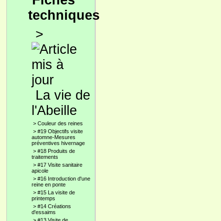
Fiches
techniques
>
La vie de
l'Abeille
>
Couleur des reines
>
#19 Objectifs visite
automne-Mesures
préventives hivernage
>
#18 Produits de
traitements
>
#17 Visite sanitaire
apicole
>
#16 Introduction d'une
reine en ponte
>
#15 La visite de
printemps
>
#14 Créations
d'essaims
>
#13 Visite de