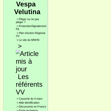
Vespa
Velutina
>
Pièger ou ne pas
piéger ?
>
Protection/Signalement
FA
>
Plan d'action Régional
VV
>
Le site du MNHN
>
Les
référents
VV
>
Causerie du 4 mars
>
Aide identification
>
Découverte en France
>
Fiche technique