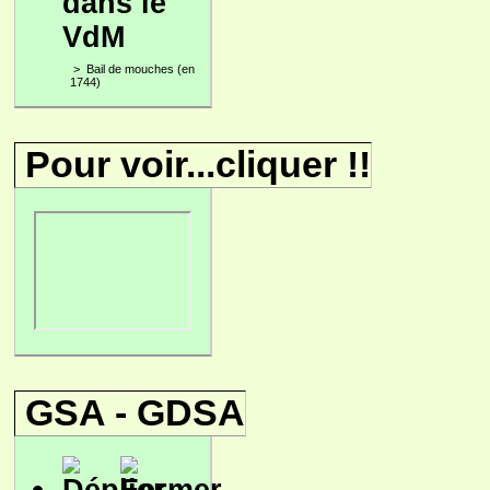
dans le
VdM
>
Bail de mouches (en
1744)
Pour voir...cliquer !!
GSA - GDSA