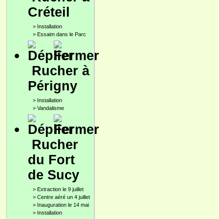
Créteil
>
Installation
>
Essaim dans le Parc
Rucher à
Périgny
>
Installation
>
Vandalisme
Rucher
du Fort
de Sucy
>
Extraction le 9 juillet
>
Centre aéré un 4 juillet
>
Inauguration le 14 mai
>
Installation