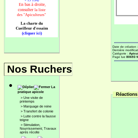
+ 13 TSA)
n bas à droite,
E
consulter
la liste
des
"Apiculteurs"
La charte du
Cueilleur d'essaim
(cliquer ici)
Date de création 
Dernière modificat
Catégorie :
Apicu
Page lue
80693 f
Nos Ruchers
La
pratique apicole
Réactions 
>
Une visite de
printemps
>
Marquage de reine
>
Transfert de colonie
>
Lutte contre la fausse
teigne
>
Stimulation,
Nourrissement; Travaux
après récolte