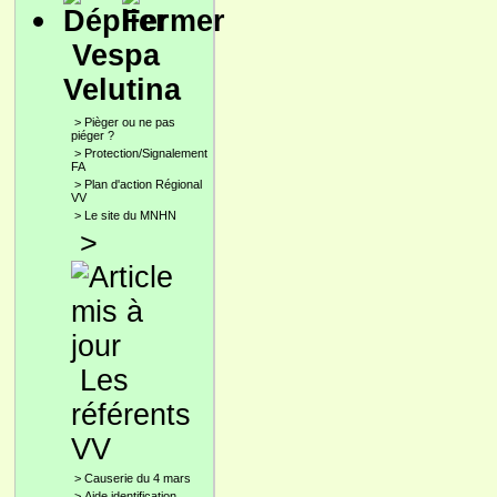
Vespa
Velutina
>
Pièger ou ne pas
piéger ?
>
Protection/Signalement
FA
>
Plan d'action Régional
VV
>
Le site du MNHN
>
Les
référents
VV
>
Causerie du 4 mars
>
Aide identification