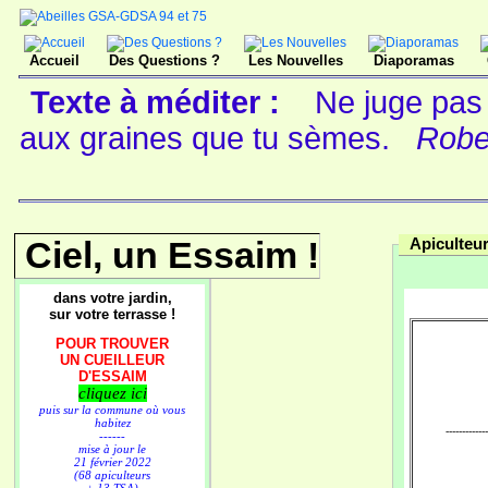
Accueil
Des Questions ?
Les Nouvelles
Diaporamas
Texte à méditer :
Ne juge pas 
aux graines que tu sèmes.
Rober
Ciel, un Essaim !
Apiculteu
dans votre jardin,
sur votre terrasse !
POUR TROUVER
UN CUEILLEUR
D'ESSAIM
cliquez ici
puis sur la commune où vous
habitez
-------------
------
mise à jour le
21 février 2022
(68 apiculteurs