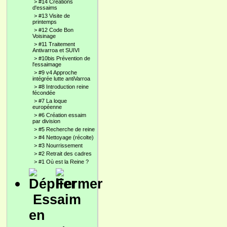
>
#14 Créations
d'essaims
>
#13 Visite de
printemps
>
#12 Code Bon
Voisinage
>
#11 Traitement
Antivarroa et SUIVI
>
#10bis Prévention de
l'essaimage
>
#9 v4 Approche
intégrée lutte antiVarroa
>
#8 Introduction reine
fécondée
>
#7 La loque
européenne
>
#6 Création essaim
par division
>
#5 Recherche de reine
>
#4 Nettoyage (récolte)
>
#3 Nourrissement
>
#2 Retrait des cadres
>
#1 Où est la Reine ?
Essaim
en