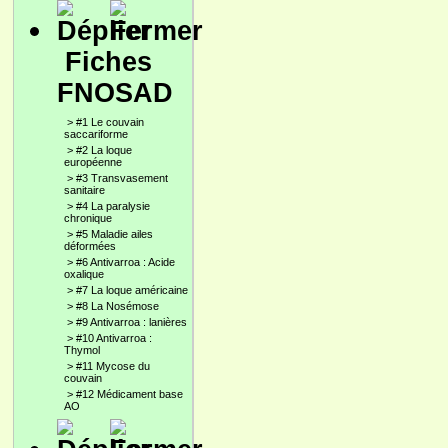
Fiches
FNOSAD
>
#1 Le couvain
saccariforme
>
#2 La loque
européenne
>
#3 Transvasement
sanitaire
>
#4 La paralysie
chronique
>
#5 Maladie ailes
déformées
>
#6 Antivarroa : Acide
oxalique
>
#7 La loque américaine
>
#8 La Nosémose
>
#9 Antivarroa : lanières
>
#10 Antivarroa :
Thymol
>
#11 Mycose du
couvain
>
#12 Médicament base
AO