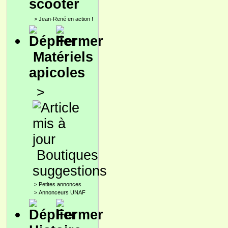
scooter
>
Jean-René en action !
Matériels
apicoles
>
Boutiques
suggestions
>
Petites annonces
>
Annonceurs UNAF