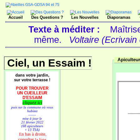
Accueil
Des Questions ?
Les Nouvelles
Diaporamas
Texte à méditer :
Maîtris
même.
Voltaire (Ecrivain
Ciel, un Essaim !
Apiculteu
dans votre jardin,
sur votre terrasse !
POUR TROUVER
UN CUEILLEUR
D'ESSAIM
cliquez ici
puis sur la commune où vous
habitez
-------------
------
mise à jour le
21 février 2022
(68 apiculteurs
+ 13 TSA)
n bas à droite,
E
consulter
la liste