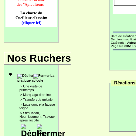
des
"Apiculteurs"
La charte du
Cueilleur d'essaim
(cliquer ici)
Date de création 
Dernière modificat
Catégorie :
Apicu
Page lue
80516 f
Nos Ruchers
La
pratique apicole
Réactions 
>
Une visite de
printemps
>
Marquage de reine
>
Transfert de colonie
>
Lutte contre la fausse
teigne
>
Stimulation,
Nourrissement; Travaux
après récolte