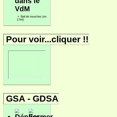
dans le
VdM
>
Bail de mouches (en
1744)
Pour voir...cliquer !!
GSA - GDSA