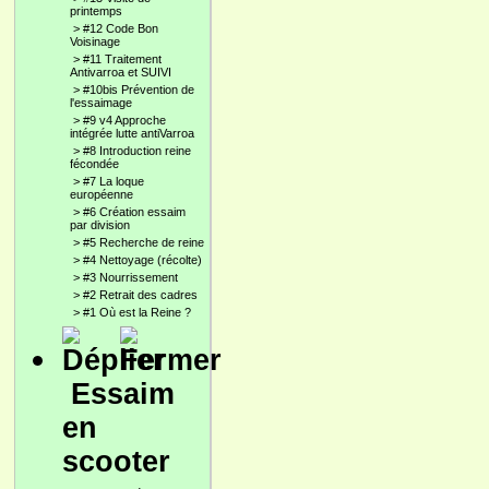
printemps
>
#12 Code Bon
Voisinage
>
#11 Traitement
Antivarroa et SUIVI
>
#10bis Prévention de
l'essaimage
>
#9 v4 Approche
intégrée lutte antiVarroa
>
#8 Introduction reine
fécondée
>
#7 La loque
européenne
>
#6 Création essaim
par division
>
#5 Recherche de reine
>
#4 Nettoyage (récolte)
>
#3 Nourrissement
>
#2 Retrait des cadres
>
#1 Où est la Reine ?
Essaim
en
scooter