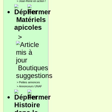
>
Jean-René en action !
Matériels
apicoles
>
Boutiques
suggestions
>
Petites annonces
>
Annonceurs UNAF
Histoire