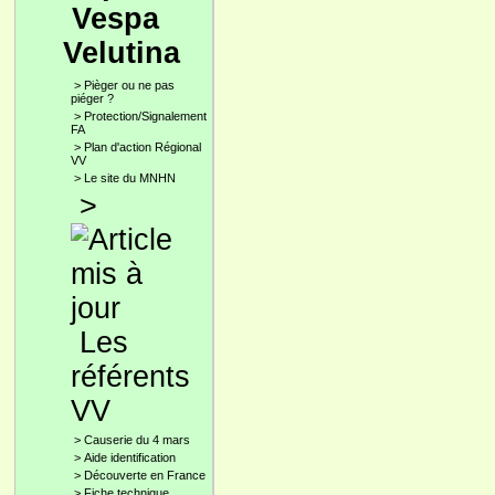
Vespa
Velutina
>
Pièger ou ne pas
piéger ?
>
Protection/Signalement
FA
>
Plan d'action Régional
VV
>
Le site du MNHN
>
Les
référents
VV
>
Causerie du 4 mars
>
Aide identification
>
Découverte en France
>
Fiche technique