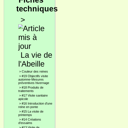
Fiches
techniques
>
La vie de
l'Abeille
>
Couleur des reines
>
#19 Objectifs visite
automne-Mesures
préventives hivernage
>
#18 Produits de
traitements
>
#17 Visite sanitaire
apicole
>
#16 Introduction d'une
reine en ponte
>
#15 La visite de
printemps
>
#14 Créations
d'essaims
>
#13 Visite de