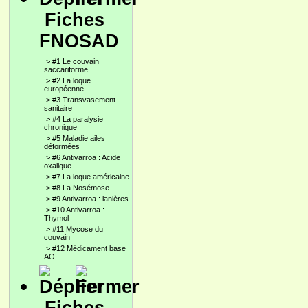
Fiches
FNOSAD
>
#1 Le couvain
saccariforme
>
#2 La loque
européenne
>
#3 Transvasement
sanitaire
>
#4 La paralysie
chronique
>
#5 Maladie ailes
déformées
>
#6 Antivarroa : Acide
oxalique
>
#7 La loque américaine
>
#8 La Nosémose
>
#9 Antivarroa : lanières
>
#10 Antivarroa :
Thymol
>
#11 Mycose du
couvain
>
#12 Médicament base
AO