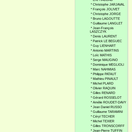
*
Christophe JARJAVAL
*
François JOLIVET
*
Christophe JORGE
*
Bruno LAGOUTTE
*
Guillaume LANGLET
*
Jean-François
LASZCZYK
*
Denis LAURENT
*
Patrick LE BEGUEC
*
Guy LIENHART
*
Antonio MARTINS
*
Loïc MATHIS
*
Serge MAUGINO
*
Dominique MEGLIOLI
*
Marc NAHMIAS
*
Philippe PATAUT
*
Mathieu PINAULT
*
Michel PLARD
*
Olivier RAQUIN
*
Gilles RENARD
*
Gérard ROSSELOT
*
Amélie ROUDET-DAVY
*
Jean Daniel RUSSO
*
Guillaume TARAMINI
*
Céryl TECHER
*
Michel TEXIER
*
Gilles TRONSCORFF
*
Jean-Pierre TUFFIN