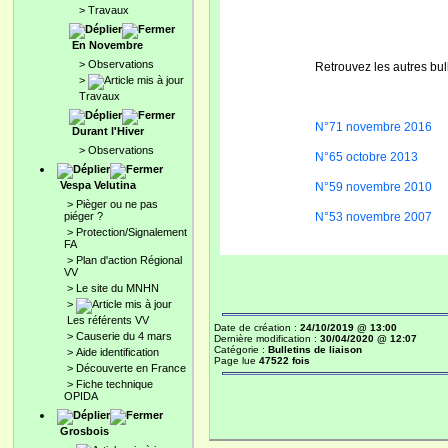
>
Travaux
En Novembre
>
Observations
Retrouvez les autres bul
>
Travaux
N°71 novembre 2016
Durant l'Hiver
>
Observations
N°65 octobre 2013
Vespa Velutina
N°59 novembre 2010
>
Pièger ou ne pas
piéger ?
N°53 novembre 2007
>
Protection/Signalement
FA
>
Plan d'action Régional
VV
>
Le site du MNHN
>
Les référents VV
Date de création :
24/10/2019 @ 13:00
>
Causerie du 4 mars
Dernière modification :
30/04/2020 @ 12:07
Catégorie :
Bulletins de liaison
>
Aide identification
Page lue
47522 fois
>
Découverte en France
>
Fiche technique
OPIDA
Grosbois