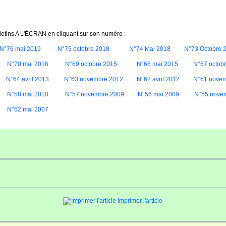
letins A L'ÉCRAN en cliquant sur son numéro :
N°76 mai 2019
N°75 octobre 2018
N°74 Mai 2018
N°73 Octobre 
N°70 mai 2016
N°69 octobre 2015
N°68 mai 2015
N°67 octob
N°64 avril 2013
N°63 novembre 2012
N°62 avril 2012
N°61 novem
N°58 mai 2010
N°57 novembre 2009
N°56 mai 2009
N°55 nove
N°52 mai 2007
Imprimer l'article