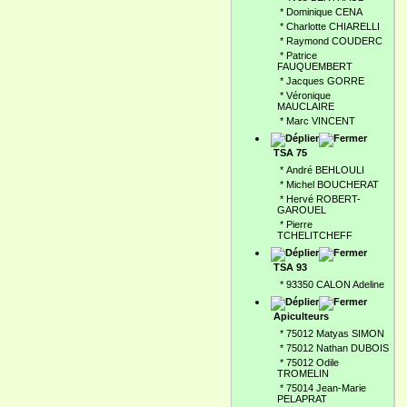
*
Dominique CENA
*
Charlotte CHIARELLI
*
Raymond COUDERC
*
Patrice
FAUQUEMBERT
*
Jacques GORRE
*
Véronique
MAUCLAIRE
*
Marc VINCENT
TSA 75
*
André BEHLOULI
*
Michel BOUCHERAT
*
Hervé ROBERT-
GAROUEL
*
Pierre
TCHELITCHEFF
TSA 93
*
93350 CALON Adeline
Apiculteurs
*
75012 Matyas SIMON
*
75012 Nathan DUBOIS
*
75012 Odile
TROMELIN
*
75014 Jean-Marie
PELAPRAT