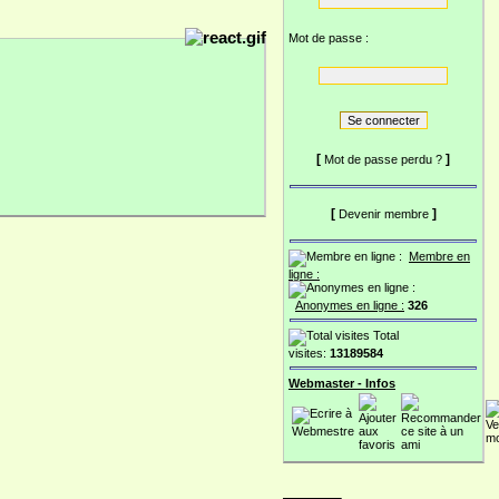
Mot de passe :
[
]
Mot de passe perdu ?
[
]
Devenir membre
Membre en
ligne :
Anonymes en ligne :
326
Total
visites:
13189584
Webmaster - Infos