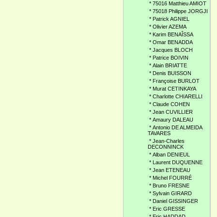
*
75016 Matthieu AMIOT
*
75018 Philippe JORGJI
*
Patrick AGNIEL
*
Olivier AZEMA
*
Karim BENAÎSSA
*
Omar BENADDA
*
Jacques BLOCH
*
Patrice BOIVIN
*
Alain BRIATTE
*
Denis BUISSON
*
Françoise BURLOT
*
Murat CETINKAYA
*
Charlotte CHIARELLI
*
Claude COHEN
*
Jean CUVILLIER
*
Amaury DALEAU
*
Antonio DE ALMEIDA
TAVARES
*
Jean-Charles
DECONNINCK
*
Alban DENIEUL
*
Laurent DUQUENNE
*
Jean ETENEAU
*
Michel FOURRÉ
*
Bruno FRESNE
*
Sylvain GIRARD
*
Daniel GISSINGER
*
Eric GRESSE
*
Eric HADDAD