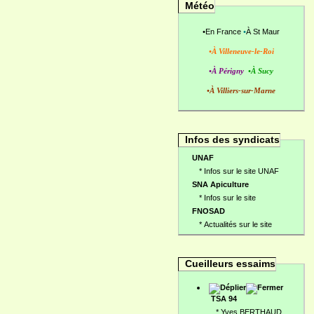
Météo
•
En France
•
À St Maur
•À Villeneuve-le-Roi
•À Périgny
•À Sucy
•À Villiers-sur-Marne
Infos des syndicats
UNAF
*
Infos sur le site UNAF
SNA Apiculture
*
Infos sur le site
FNOSAD
*
Actualités sur le site
Cueilleurs essaims
TSA 94
*
Yves BERTHAUD