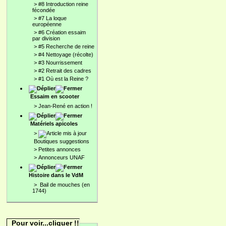
>
#8 Introduction reine
fécondée
>
#7 La loque
européenne
>
#6 Création essaim
par division
>
#5 Recherche de reine
>
#4 Nettoyage (récolte)
>
#3 Nourrissement
>
#2 Retrait des cadres
>
#1 Où est la Reine ?
Essaim en scooter
>
Jean-René en action !
Matériels apicoles
>
Boutiques suggestions
>
Petites annonces
>
Annonceurs UNAF
Histoire dans le VdM
>
Bail de mouches (en
1744)
Pour voir...cliquer !!