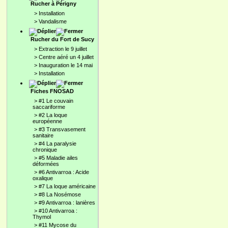
Rucher à Périgny
>
Installation
>
Vandalisme
Rucher du Fort de Sucy
>
Extraction le 9 juillet
>
Centre aéré un 4 juillet
>
Inauguration le 14 mai
>
Installation
Fiches FNOSAD
>
#1 Le couvain
saccariforme
>
#2 La loque
européenne
>
#3 Transvasement
sanitaire
>
#4 La paralysie
chronique
>
#5 Maladie ailes
déformées
>
#6 Antivarroa : Acide
oxalique
>
#7 La loque américaine
>
#8 La Nosémose
>
#9 Antivarroa : lanières
>
#10 Antivarroa :
Thymol
>
#11 Mycose du