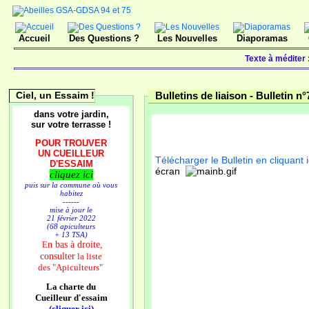
Accueil
Des Questions ?
Les Nouvelles
Diaporamas
Texte à méditer
Ciel, un Essaim !
Bulletins de liaison -
Bulletin n
dans votre jardin,
sur votre terrasse !
POUR TROUVER
UN CUEILLEUR
Télécharger le Bulletin en cliquant i
D'ESSAIM
écran
cliquez ici
puis sur la commune où vous
habitez
------
mise à jour le
21 février 2022
(68 apiculteurs
+ 13 TSA)
n bas à droite,
E
consulter
la liste
des
"Apiculteurs"
La charte du
Cueilleur d'essaim
(cliquer ici)