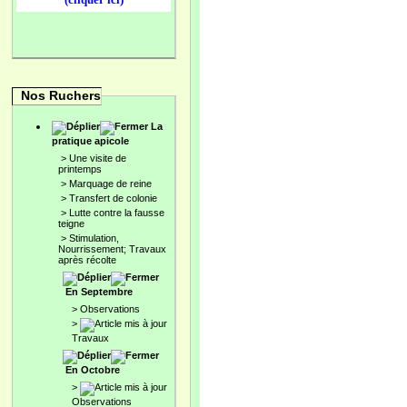
Nos Ruchers
La
pratique apicole
>
Une visite de
printemps
>
Marquage de reine
>
Transfert de colonie
>
Lutte contre la fausse
teigne
>
Stimulation,
Nourrissement; Travaux
après récolte
En Septembre
>
Observations
>
Travaux
En Octobre
>
Observations