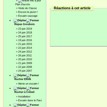
>
Plan d'accès
Réactions à cet article
>
Visite de Classe
>
Encore le pivert !
>
Essaim sauvage
Repas Grosbois
>
23 juin 2019
>
24 juin 2018
>
25 juin 2017
>
19 juin 2016
>
21 juin 2015
>
22 juin 2014
>
24 juin 2012
>
26 juin 2011
>
20 juin 2010
>
21 juin 2009
>
22 juin 2008
>
24 juin 2007
Rucher ENVA
>
Alerte un essaim !
Rucher à Créteil
>
Installation
>
Essaim dans le Parc