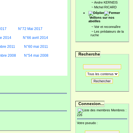
~
Andre KERNEIS
~
Michel RICARD
Veillons sur nos
abeilles
~
Voir et reconnaître
2017
N°72 Mai 2017
~
Les prédateurs de la
ruche
re 2014
N°66 avril 2014
bre 2011
N°60 mai 2011
Recherche
mbre 2008
N°54 mai 2008
Rechercher
Connexion...
Membres :
226
Votre pseudo :