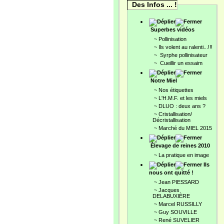
Des Infos ... !
Superbes vidéos
~
Pollinisation
~
Ils volent au ralenti...!!!
~
Syrphe pollinisateur
~
Cueillir un essaim
Notre Miel
~
Nos étiquettes
~
L'H.M.F. et les miels
~
DLUO : deux ans ?
~
Cristallisation/
Décristallisation
~
Marché du MIEL 2015
Élevage de reines 2010
~
La pratique en image
Ils
nous ont quitté !
~
Jean PIESSARD
~
Jacques
DELABUXIÈRE
~
Marcel RUSSILLY
~
Guy SOUVILLE
~
René SUVELIER