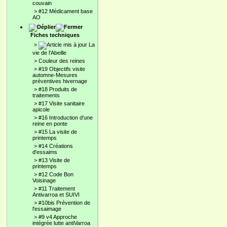
couvain
>
#12 Médicament base
AO
Fiches techniques
>
La
vie de l'Abeille
>
Couleur des reines
>
#19 Objectifs visite
automne-Mesures
préventives hivernage
>
#18 Produits de
traitements
>
#17 Visite sanitaire
apicole
>
#16 Introduction d'une
reine en ponte
>
#15 La visite de
printemps
>
#14 Créations
d'essaims
>
#13 Visite de
printemps
>
#12 Code Bon
Voisinage
>
#11 Traitement
Antivarroa et SUIVI
>
#10bis Prévention de
l'essaimage
>
#9 v4 Approche
intégrée lutte antiVarroa