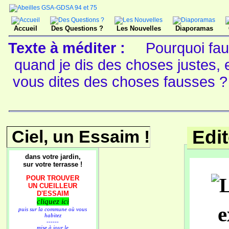
Accueil
Des Questions ?
Les Nouvelles
Diaporamas
Texte à méditer :
Pourquoi faut
quand je dis des choses justes,
vous dites des choses fausses 
Ciel, un Essaim !
Edi
dans votre jardin,
sur votre terrasse !
POUR TROUVER
UN CUEILLEUR
D'ESSAIM
cliquez ici
e
puis sur la commune où vous
habitez
------
mise à jour le