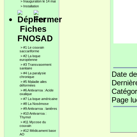
>
Inauguration le 14 mai
>
Installation
Fiches
FNOSAD
>
#1 Le couvain
saccariforme
>
#2 La loque
européenne
>
#3 Transvasement
sanitaire
Date de
>
#4 La paralysie
chronique
Dernièr
>
#5 Maladie ailes
déformées
Catégor
>
#6 Antivarroa : Acide
oxalique
Page l
>
#7 La loque américaine
>
#8 La Nosémose
>
#9 Antivarroa : lanières
>
#10 Antivarroa :
Thymol
>
#11 Mycose du
couvain
>
#12 Médicament base
AO