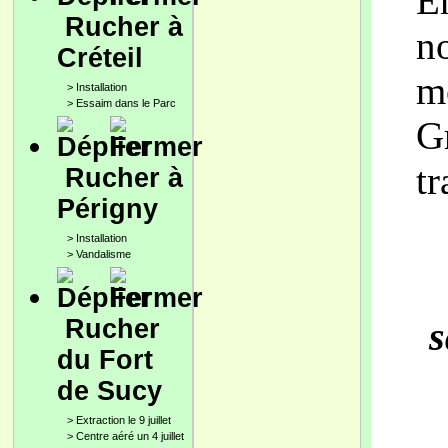
E
Rucher à
n
Créteil
m
>
Installation
>
Essaim dans le Parc
G
tr
Rucher à
Périgny
>
Installation
>
Vandalisme
s
Rucher
du Fort
de Sucy
>
Extraction le 9 juillet
>
Centre aéré un 4 juillet