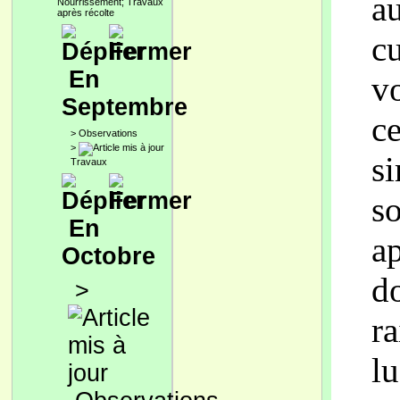
au
Nourrissement; Travaux
après récolte
cu
En
v
Septembre
c
>
Observations
>
s
Travaux
s
En
a
Octobre
d
>
r
l