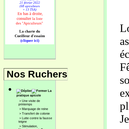
21 février 2022
(68 apiculteurs
+ 13 TSA)
n bas à droite,
E
consulter
la liste
des
"Apiculteurs"
Lo
La charte du
Cueilleur d'essaim
a
(cliquer ici)
éc
Fê
Nos Ruchers
so
ex
La
pratique apicole
>
Une visite de
p
printemps
>
Marquage de reine
>
Transfert de colonie
Je
>
Lutte contre la fausse
teigne
>
Stimulation,