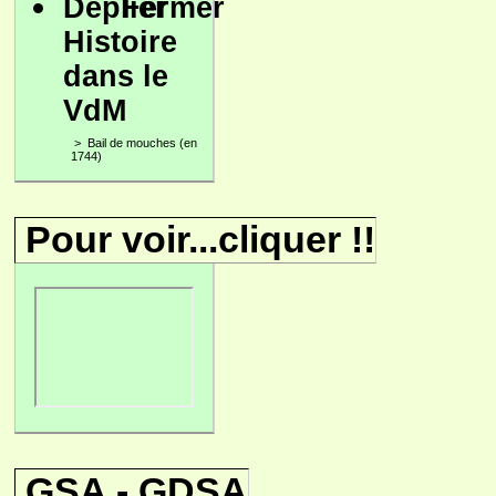
Histoire
dans le
VdM
>
Bail de mouches (en
1744)
Pour voir...cliquer !!
GSA - GDSA