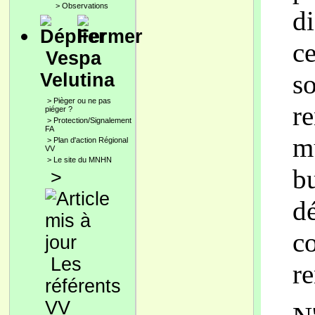
>
Observations
d
c
Vespa
so
Velutina
>
Pièger ou ne pas
r
piéger ?
>
Protection/Signalement
FA
m
>
Plan d'action Régional
VV
>
Le site du MNHN
b
>
d
c
Les
re
référents
VV