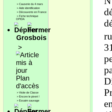
N
>
Causerie du 4 mars
d
>
Aide identification
>
Découverte en France
>
Fiche technique
OPIDA
d
r
Grosbois
3
>
pe
p
Plan
D
d'accès
P
>
Visite de Classe
>
Encore le pivert !
en
>
Essaim sauvage