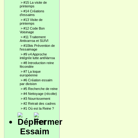
>
#15 La visite de
printemps
>
#14 Créations
d'essaims
>
#13 Visite de
printemps
>
#12 Code Bon
Voisinage
>
#11 Traitement
Antivarroa et SUIVI
>
#10bis Prévention de
l'essaimage
>
#9 v4 Approche
intégrée lutte antiVarroa
>
#8 Introduction reine
fécondée
>
#7 La loque
européenne
>
#6 Création essaim
par division
>
#5 Recherche de reine
>
#4 Nettoyage (récolte)
>
#3 Nourrissement
>
#2 Retrait des cadres
>
#1 Où est la Reine ?
Essaim