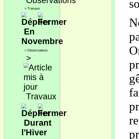
Observations
so
>
Travaux
No
En
pa
Novembre
O
>
Observations
>
p
gê
f
Travaux
p
r
Durant
p
l'Hiver