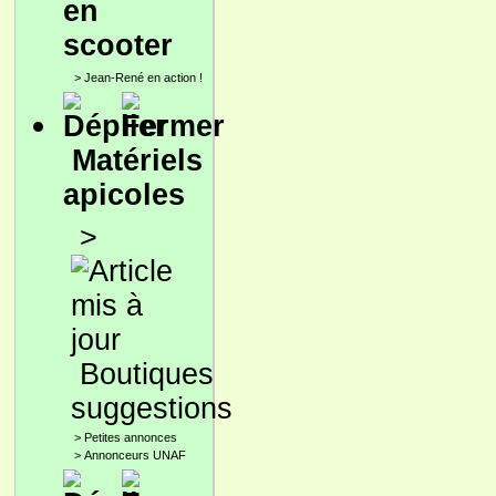
en
scooter
>
Jean-René en action !
Matériels
apicoles
>
Boutiques
suggestions
>
Petites annonces
>
Annonceurs UNAF