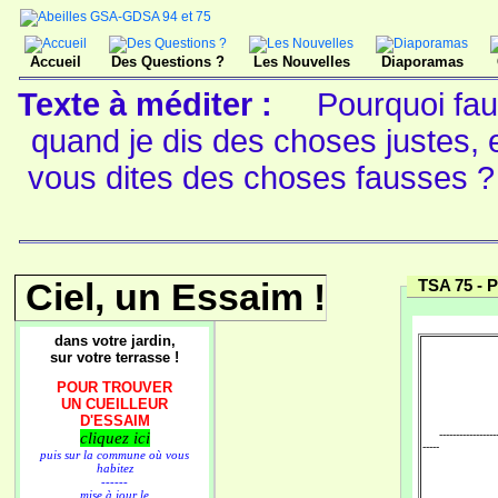
Accueil
Des Questions ?
Les Nouvelles
Diaporamas
Texte à méditer :
Pourquoi faut
quand je dis des choses justes,
vous dites des choses fausses 
Ciel, un Essaim !
TSA 75 -
P
dans votre jardin,
sur votre terrasse !
POUR TROUVER
UN CUEILLEUR
D'ESSAIM
-------------------
cliquez ici
-----
puis sur la commune où vous
habitez
------
mise à jour le