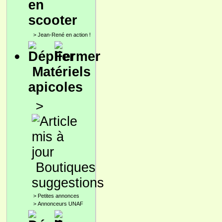
en
scooter
>
Jean-René en action !
Matériels
apicoles
>
Boutiques
suggestions
>
Petites annonces
>
Annonceurs UNAF