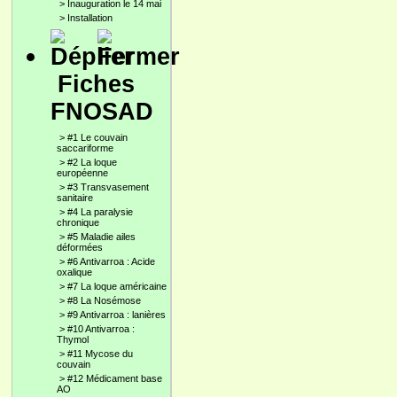
>
Inauguration le 14 mai
>
Installation
Fiches
FNOSAD
>
#1 Le couvain
saccariforme
>
#2 La loque
européenne
>
#3 Transvasement
sanitaire
>
#4 La paralysie
chronique
>
#5 Maladie ailes
déformées
>
#6 Antivarroa : Acide
oxalique
>
#7 La loque américaine
>
#8 La Nosémose
>
#9 Antivarroa : lanières
>
#10 Antivarroa :
Thymol
>
#11 Mycose du
couvain
>
#12 Médicament base
AO