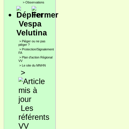
>
Observations
Vespa
Velutina
>
Pièger ou ne pas
piéger ?
>
Protection/Signalement
FA
>
Plan d'action Régional
VV
>
Le site du MNHN
>
Les
référents
VV