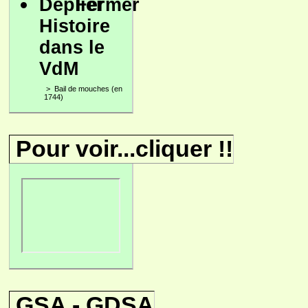
Histoire
dans le
VdM
>
Bail de mouches (en
1744)
Pour voir...cliquer !!
GSA - GDSA