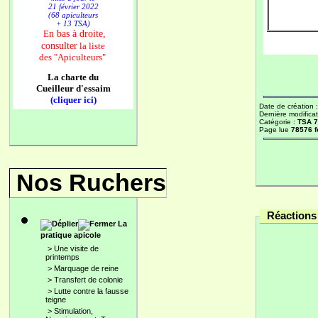
21 février 2022
(68 apiculteurs
+ 13 TSA)
n bas à droite,
E
consulter
la liste
des
"Apiculteurs"
La charte du
Cueilleur d'essaim
(cliquer ici)
Date de création 
Dernière modificat
Catégorie :
TSA 
Page lue
78576 f
Nos Ruchers
Réactions 
La
pratique apicole
>
Une visite de
printemps
>
Marquage de reine
>
Transfert de colonie
>
Lutte contre la fausse
teigne
>
Stimulation,