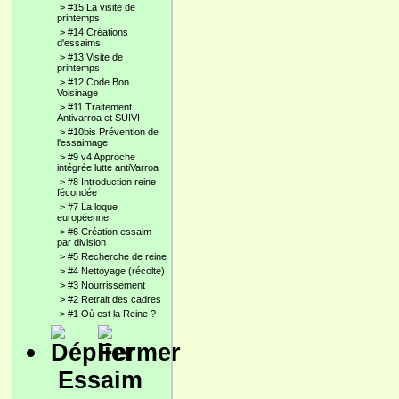
>
#15 La visite de
printemps
>
#14 Créations
d'essaims
>
#13 Visite de
printemps
>
#12 Code Bon
Voisinage
>
#11 Traitement
Antivarroa et SUIVI
>
#10bis Prévention de
l'essaimage
>
#9 v4 Approche
intégrée lutte antiVarroa
>
#8 Introduction reine
fécondée
>
#7 La loque
européenne
>
#6 Création essaim
par division
>
#5 Recherche de reine
>
#4 Nettoyage (récolte)
>
#3 Nourrissement
>
#2 Retrait des cadres
>
#1 Où est la Reine ?
Essaim