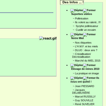
Des Infos ... !
Superbes vidéos
~
Pollinisation
~
Ils volent au ralenti...!!!
~
Syrphe pollinisateur
~
Cueillir un essaim
Notre Miel
~
Nos étiquettes
~
L'H.M.F. et les miels
~
DLUO : deux ans ?
~
Cristallisation/
Décristallisation
~
Marché du MIEL 2015
Élevage de reines 2010
~
La pratique en image
Ils
nous ont quitté !
~
Jean PIESSARD
~
Jacques
DELABUXIÈRE
~
Marcel RUSSILLY
~
Guy SOUVILLE
~
René SUVELIER