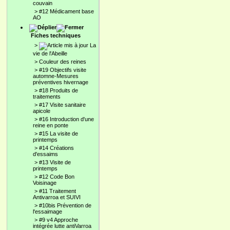
couvain
>
#12 Médicament base
AO
Fiches techniques
>
La
vie de l'Abeille
>
Couleur des reines
>
#19 Objectifs visite
automne-Mesures
préventives hivernage
>
#18 Produits de
traitements
>
#17 Visite sanitaire
apicole
>
#16 Introduction d'une
reine en ponte
>
#15 La visite de
printemps
>
#14 Créations
d'essaims
>
#13 Visite de
printemps
>
#12 Code Bon
Voisinage
>
#11 Traitement
Antivarroa et SUIVI
>
#10bis Prévention de
l'essaimage
>
#9 v4 Approche
intégrée lutte antiVarroa