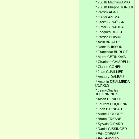
*
75016 Matthieu AMIOT
*
75018 Philippe JORGJI
*
Patrick AGNIEL
*
Olivier AZEMA
*
Karim BENAÎSSA
*
Omar BENADDA
*
Jacques BLOCH
*
Patrice BOIVIN
*
Alain BRIATTE
*
Denis BUISSON
*
Françoise BURLOT
*
Murat CETINKAYA
*
Charlotte CHIARELLI
*
Claude COHEN
*
Jean CUVILLIER
*
Amaury DALEAU
*
Antonio DE ALMEIDA
TAVARES
*
Jean-Charles
DECONNINCK
*
Alban DENIEUL
*
Laurent DUQUENNE
*
Jean ETENEAU
*
Michel FOURRÉ
*
Bruno FRESNE
*
Sylvain GIRARD
*
Daniel GISSINGER
*
Eric GRESSE
*
Eric HADDAD