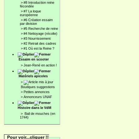
>
#8 Introduction reine
fécondée
>
#7 La loque
européenne
>
#6 Création essaim
par division
>
#5 Recherche de reine
>
#4 Nettoyage (récolte)
>
#3 Nourrissement
>
#2 Retrait des cadres
>
#1 Où est la Reine ?
Essaim en scooter
>
Jean-René en action !
Matériels apicoles
>
Boutiques suggestions
>
Petites annonces
>
Annonceurs UNAF
Histoire dans le VdM
>
Bail de mouches (en
1744)
Pour voir...cliquer !!