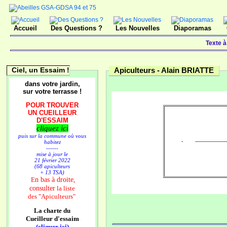
Accueil
Des Questions ?
Les Nouvelles
Diaporamas
Texte à
Ciel, un Essaim !
Apiculteurs -
Alain BRIATTE
dans votre jardin,
sur votre terrasse !
POUR TROUVER
UN CUEILLEUR
D'ESSAIM
cliquez ici
puis sur la commune où vous
- ---------------------
habitez
------
mise à jour le
21 février 2022
(68 apiculteurs
+ 13 TSA)
n bas à droite,
E
consulter
la liste
des
"Apiculteurs"
La charte du
Cueilleur d'essaim
(cliquer ici)