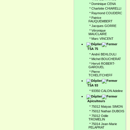
*
Dominique CENA
*
Charlotte CHIARELLI
*
Raymond COUDERC
*
Patrice
FAUQUEMBERT
*
Jacques GORRE
*
Véronique
MAUCLAIRE
*
Marc VINCENT
TSA 75
*
André BEHLOULI
*
Michel BOUCHERAT
*
Hervé ROBERT-
GAROUEL
*
Pierre
TCHELITCHEFF
TSA 93
*
93350 CALON Adeline
Apiculteurs
*
75012 Matyas SIMON
*
75012 Nathan DUBOIS
*
75012 Odile
TROMELIN
*
75014 Jean-Marie
PELAPRAT