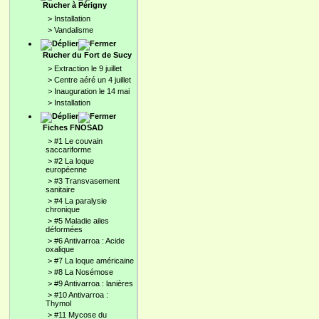
Rucher à Périgny
>
Installation
>
Vandalisme
Rucher du Fort de Sucy
>
Extraction le 9 juillet
>
Centre aéré un 4 juillet
>
Inauguration le 14 mai
>
Installation
Fiches FNOSAD
>
#1 Le couvain
saccariforme
>
#2 La loque
européenne
>
#3 Transvasement
sanitaire
>
#4 La paralysie
chronique
>
#5 Maladie ailes
déformées
>
#6 Antivarroa : Acide
oxalique
>
#7 La loque américaine
>
#8 La Nosémose
>
#9 Antivarroa : lanières
>
#10 Antivarroa :
Thymol
>
#11 Mycose du