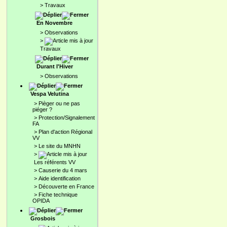
>
Travaux
En Novembre
>
Observations
>
Travaux
Durant l'Hiver
>
Observations
Vespa Velutina
>
Pièger ou ne pas
piéger ?
>
Protection/Signalement
FA
>
Plan d'action Régional
VV
>
Le site du MNHN
>
Les référents VV
>
Causerie du 4 mars
>
Aide identification
>
Découverte en France
>
Fiche technique
OPIDA
Grosbois