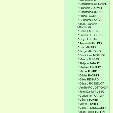
*
Christophe JARJAVAL
*
François JOLIVET
*
Christophe JORGE
*
Bruno LAGOUTTE
*
Guillaume LANGLET
*
Jean-François
LASZCZYK
*
Denis LAURENT
*
Patrick LE BEGUEC
*
Guy LIENHART
*
Antonio MARTINS
*
Loïc MATHIS
*
Serge MAUGINO
*
Dominique MEGLIOLI
*
Marc NAHMIAS
*
Philippe PATAUT
*
Mathieu PINAULT
*
Michel PLARD
*
Olivier RAQUIN
*
Gilles RENARD
*
Gérard ROSSELOT
*
Amélie ROUDET-DAVY
*
Jean Daniel RUSSO
*
Guillaume TARAMINI
*
Céryl TECHER
*
Michel TEXIER
*
Gilles TRONSCORFF
*
Jean-Pierre TUFFIN