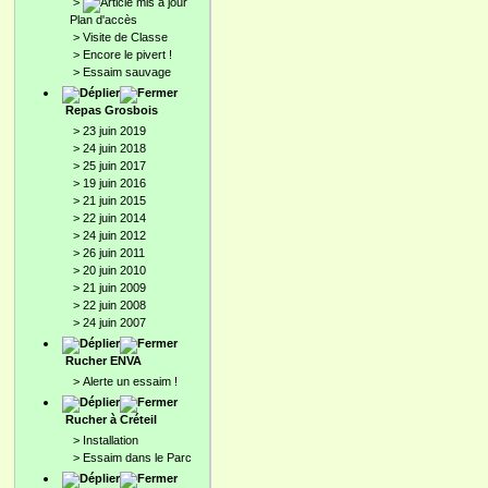
>
Plan d'accès
>
Visite de Classe
>
Encore le pivert !
>
Essaim sauvage
Repas Grosbois
>
23 juin 2019
>
24 juin 2018
>
25 juin 2017
>
19 juin 2016
>
21 juin 2015
>
22 juin 2014
>
24 juin 2012
>
26 juin 2011
>
20 juin 2010
>
21 juin 2009
>
22 juin 2008
>
24 juin 2007
Rucher ENVA
>
Alerte un essaim !
Rucher à Créteil
>
Installation
>
Essaim dans le Parc