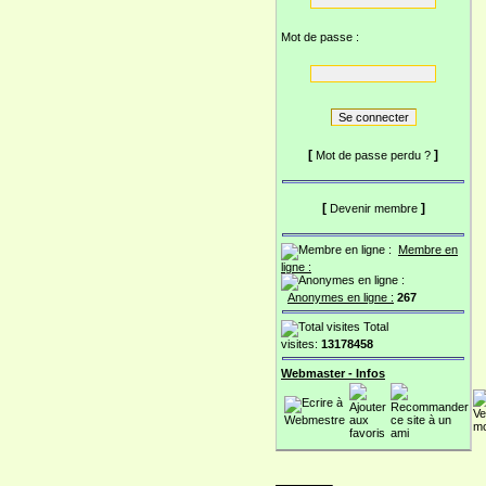
Mot de passe :
[
]
Mot de passe perdu ?
[
]
Devenir membre
Membre en
ligne :
Anonymes en ligne :
267
Total
visites:
13178458
Webmaster - Infos