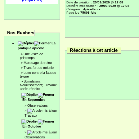
Date de création :
29/03/2020 @ 17:08
Dernière modification :
29/03/2020 @ 17:08
Catégorie :
Apiculteurs
Page lue
75608 fois
Nos Ruchers
La
pratique apicole
Réactions à cet article
>
Une visite de
printemps
>
Marquage de reine
>
Transfert de colonie
>
Lutte contre la fausse
teigne
>
Stimulation,
Nourrissement; Travaux
après récolte
En Septembre
>
Observations
>
Travaux
En Octobre
>
Observations