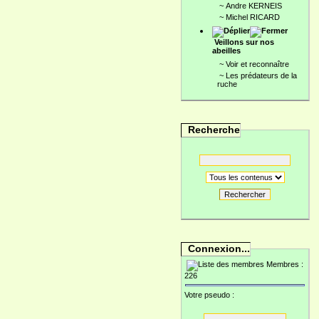
~
Andre KERNEIS
~
Michel RICARD
Veillons sur nos
abeilles
~
Voir et reconnaître
~
Les prédateurs de la
ruche
Recherche
Rechercher
Connexion...
Membres :
226
Votre pseudo :