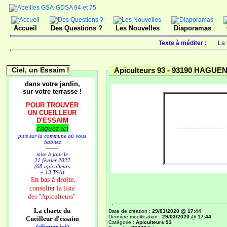
Accueil
Des Questions ?
Les Nouvelles
Diaporamas
Texte à méditer :
La 
Ciel, un Essaim !
Apiculteurs 93 -
93190 HAGUEN
dans votre jardin,
sur votre terrasse !
POUR TROUVER
UN CUEILLEUR
D'ESSAIM
cliquez ici
-------------------------------
puis sur la commune où vous
habitez
------
mise à jour le
21 février 2022
(68 apiculteurs
+ 13 TSA)
n bas à droite,
E
consulter
la liste
des
"Apiculteurs"
La charte du
Date de création :
29/03/2020 @ 17:44
Dernière modification :
29/03/2020 @ 17:44
Cueilleur d'essaim
Catégorie :
Apiculteurs 93
(cliquer ici)