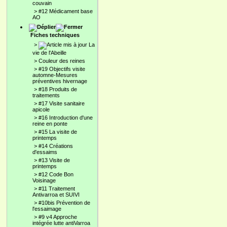
couvain
>
#12 Médicament base
AO
Fiches techniques
>
La
vie de l'Abeille
>
Couleur des reines
>
#19 Objectifs visite
automne-Mesures
préventives hivernage
>
#18 Produits de
traitements
>
#17 Visite sanitaire
apicole
>
#16 Introduction d'une
reine en ponte
>
#15 La visite de
printemps
>
#14 Créations
d'essaims
>
#13 Visite de
printemps
>
#12 Code Bon
Voisinage
>
#11 Traitement
Antivarroa et SUIVI
>
#10bis Prévention de
l'essaimage
>
#9 v4 Approche
intégrée lutte antiVarroa