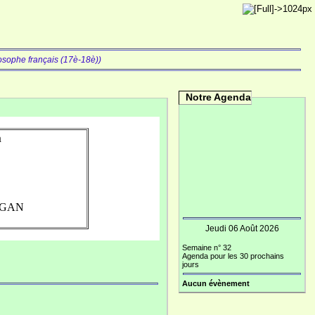
losophe français (17è-18è))
Notre Agenda
m
ARGAN
Jeudi 06 Août 2026
Semaine n° 32
Agenda pour les 30 prochains
jours
Aucun évènement