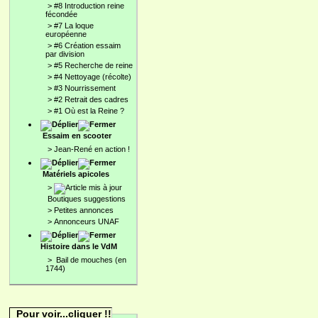
>
#8 Introduction reine
fécondée
>
#7 La loque
européenne
>
#6 Création essaim
par division
>
#5 Recherche de reine
>
#4 Nettoyage (récolte)
>
#3 Nourrissement
>
#2 Retrait des cadres
>
#1 Où est la Reine ?
Essaim en scooter
>
Jean-René en action !
Matériels apicoles
>
Boutiques suggestions
>
Petites annonces
>
Annonceurs UNAF
Histoire dans le VdM
>
Bail de mouches (en
1744)
Pour voir...cliquer !!