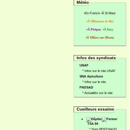
Météo
•
En France
•
À St Maur
•À Villeneuve-le-Roi
•À Périgny
•À Sucy
•À Villiers-sur-Marne
Infos des syndicats
UNAF
*
Infos sur le site UNAF
SNA Apiculture
*
Infos sur le site
FNOSAD
*
Actualités sur le site
Cueilleurs essaims
TSA 94
*
Yves BERTHAUD