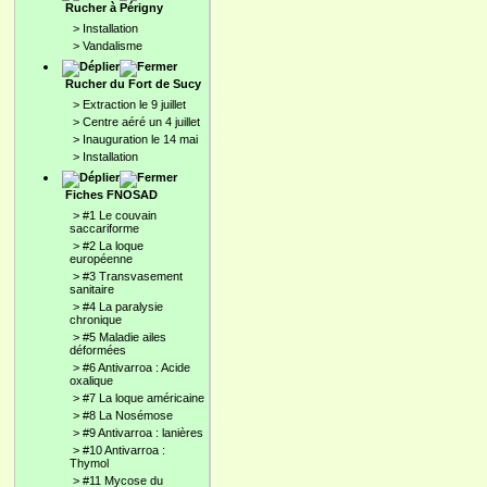
Rucher à Périgny
>
Installation
>
Vandalisme
Rucher du Fort de Sucy
>
Extraction le 9 juillet
>
Centre aéré un 4 juillet
>
Inauguration le 14 mai
>
Installation
Fiches FNOSAD
>
#1 Le couvain
saccariforme
>
#2 La loque
européenne
>
#3 Transvasement
sanitaire
>
#4 La paralysie
chronique
>
#5 Maladie ailes
déformées
>
#6 Antivarroa : Acide
oxalique
>
#7 La loque américaine
>
#8 La Nosémose
>
#9 Antivarroa : lanières
>
#10 Antivarroa :
Thymol
>
#11 Mycose du