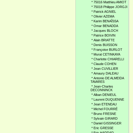
*
75016 Matthieu AMIOT
*
75018 Philippe JORGJI
*
Patrick AGNIEL
*
Olivier AZEMA
*
Karim BENAÎSSA
*
Omar BENADDA
*
Jacques BLOCH
*
Patrice BOIVIN
*
Alain BRIATTE
*
Denis BUISSON
*
Françoise BURLOT
*
Murat CETINKAYA
*
Charlotte CHIARELLI
*
Claude COHEN
*
Jean CUVILLIER
*
Amaury DALEAU
*
Antonio DE ALMEIDA
TAVARES
*
Jean-Charles
DECONNINCK
*
Alban DENIEUL
*
Laurent DUQUENNE
*
Jean ETENEAU
*
Michel FOURRÉ
*
Bruno FRESNE
*
Sylvain GIRARD
*
Daniel GISSINGER
*
Eric GRESSE
*
Eric HADDAD