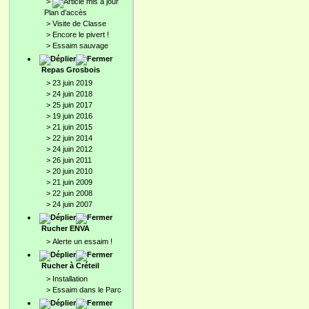
>
Plan d'accès
>
Visite de Classe
>
Encore le pivert !
>
Essaim sauvage
Repas Grosbois
>
23 juin 2019
>
24 juin 2018
>
25 juin 2017
>
19 juin 2016
>
21 juin 2015
>
22 juin 2014
>
24 juin 2012
>
26 juin 2011
>
20 juin 2010
>
21 juin 2009
>
22 juin 2008
>
24 juin 2007
Rucher ENVA
>
Alerte un essaim !
Rucher à Créteil
>
Installation
>
Essaim dans le Parc