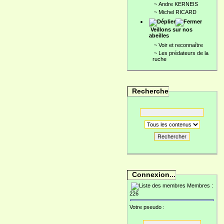
~
Andre KERNEIS
~
Michel RICARD
Veillons sur nos
abeilles
~
Voir et reconnaître
~
Les prédateurs de la
ruche
Recherche
Rechercher
Connexion...
Membres :
226
Votre pseudo :