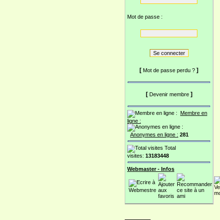
Mot de passe :
[
]
Mot de passe perdu ?
[
]
Devenir membre
Membre en
ligne :
Anonymes en ligne :
281
Total
visites:
13183448
Webmaster - Infos