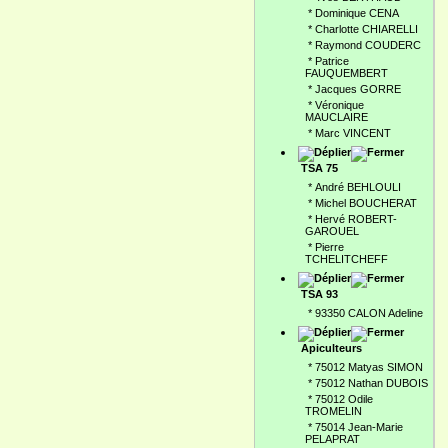
*
Dominique CENA
*
Charlotte CHIARELLI
*
Raymond COUDERC
*
Patrice
FAUQUEMBERT
*
Jacques GORRE
*
Véronique
MAUCLAIRE
*
Marc VINCENT
TSA 75
*
André BEHLOULI
*
Michel BOUCHERAT
*
Hervé ROBERT-
GAROUEL
*
Pierre
TCHELITCHEFF
TSA 93
*
93350 CALON Adeline
Apiculteurs
*
75012 Matyas SIMON
*
75012 Nathan DUBOIS
*
75012 Odile
TROMELIN
*
75014 Jean-Marie
PELAPRAT