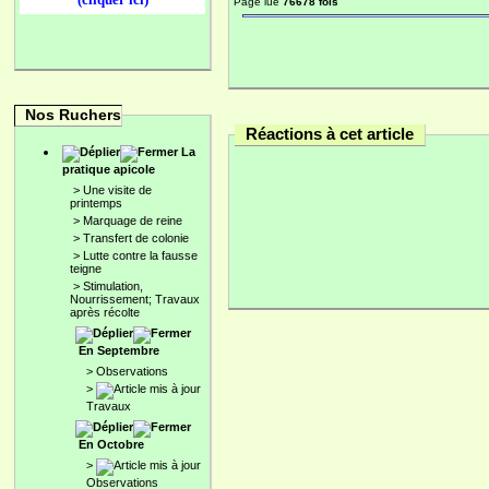
Page lue
76678 fois
Nos Ruchers
Réactions à cet article
La
pratique apicole
>
Une visite de
printemps
>
Marquage de reine
>
Transfert de colonie
>
Lutte contre la fausse
teigne
>
Stimulation,
Nourrissement; Travaux
après récolte
En Septembre
>
Observations
>
Travaux
En Octobre
>
Observations