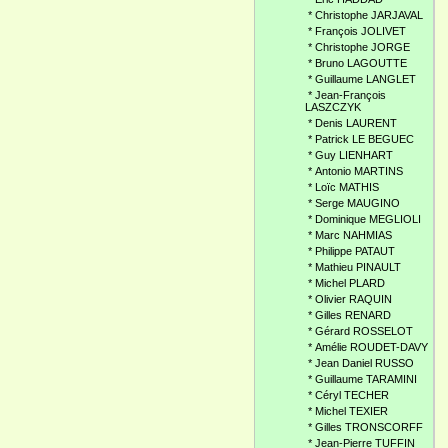
*
Christophe JARJAVAL
*
François JOLIVET
*
Christophe JORGE
*
Bruno LAGOUTTE
*
Guillaume LANGLET
*
Jean-François
LASZCZYK
*
Denis LAURENT
*
Patrick LE BEGUEC
*
Guy LIENHART
*
Antonio MARTINS
*
Loïc MATHIS
*
Serge MAUGINO
*
Dominique MEGLIOLI
*
Marc NAHMIAS
*
Philippe PATAUT
*
Mathieu PINAULT
*
Michel PLARD
*
Olivier RAQUIN
*
Gilles RENARD
*
Gérard ROSSELOT
*
Amélie ROUDET-DAVY
*
Jean Daniel RUSSO
*
Guillaume TARAMINI
*
Céryl TECHER
*
Michel TEXIER
*
Gilles TRONSCORFF
*
Jean-Pierre TUFFIN