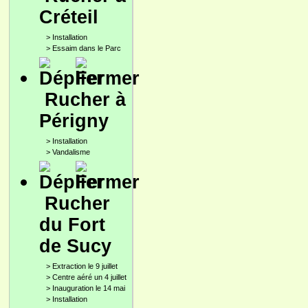
Créteil
>
Installation
>
Essaim dans le Parc
Rucher à
Périgny
>
Installation
>
Vandalisme
Rucher
du Fort
de Sucy
>
Extraction le 9 juillet
>
Centre aéré un 4 juillet
>
Inauguration le 14 mai
>
Installation