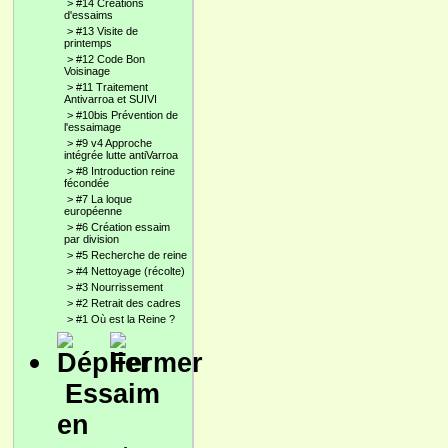
>
#14 Créations
d'essaims
>
#13 Visite de
printemps
>
#12 Code Bon
Voisinage
>
#11 Traitement
Antivarroa et SUIVI
>
#10bis Prévention de
l'essaimage
>
#9 v4 Approche
intégrée lutte antiVarroa
>
#8 Introduction reine
fécondée
>
#7 La loque
européenne
>
#6 Création essaim
par division
>
#5 Recherche de reine
>
#4 Nettoyage (récolte)
>
#3 Nourrissement
>
#2 Retrait des cadres
>
#1 Où est la Reine ?
Essaim
en