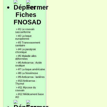
Fiches
FNOSAD
>
#1 Le couvain
saccariforme
>
#2 La loque
européenne
>
#3 Transvasement
sanitaire
>
#4 La paralysie
chronique
>
#5 Maladie ailes
déformées
>
#6 Antivarroa : Acide
oxalique
>
#7 La loque américaine
>
#8 La Nosémose
>
#9 Antivarroa : lanières
>
#10 Antivarroa :
Thymol
>
#11 Mycose du
couvain
>
#12 Médicament base
AO