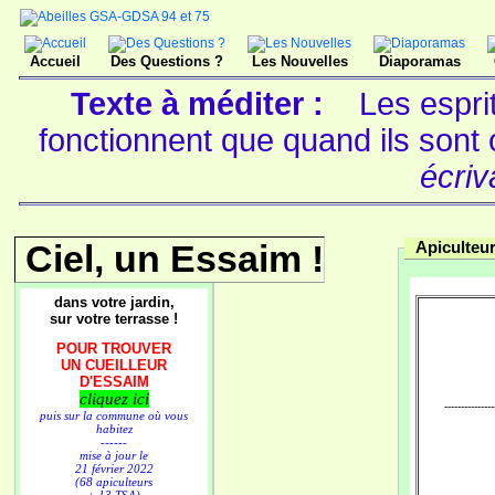
Accueil
Des Questions ?
Les Nouvelles
Diaporamas
Texte à méditer :
Les espri
fonctionnent que quand ils sont
écriv
Ciel, un Essaim !
Apiculteur
dans votre jardin,
sur votre terrasse !
POUR TROUVER
UN CUEILLEUR
D'ESSAIM
cliquez ici
---------------
puis sur la commune où vous
habitez
------
mise à jour le
21 février 2022
(68 apiculteurs