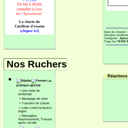
+ 13 TSA)
n bas à droite,
E
consulter
la liste
des
"Apiculteurs"
La charte du
Cueilleur d'essaim
(cliquer ici)
Date de création 
Dernière modificat
Catégorie :
Apicu
Page lue
76760 f
Nos Ruchers
Réactions 
La
pratique apicole
>
Une visite de
printemps
>
Marquage de reine
>
Transfert de colonie
>
Lutte contre la fausse
teigne
>
Stimulation,
Nourrissement; Travaux
après récolte