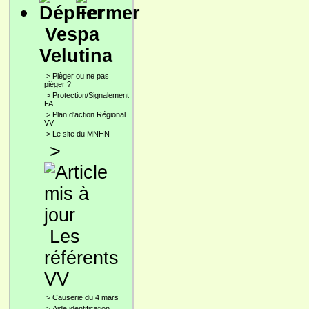
Vespa
Velutina
>
Pièger ou ne pas
piéger ?
>
Protection/Signalement
FA
>
Plan d'action Régional
VV
>
Le site du MNHN
>
Les
référents
VV
>
Causerie du 4 mars
>
Aide identification