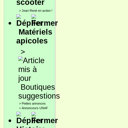
scooter
>
Jean-René en action !
Matériels
apicoles
>
Boutiques
suggestions
>
Petites annonces
>
Annonceurs UNAF