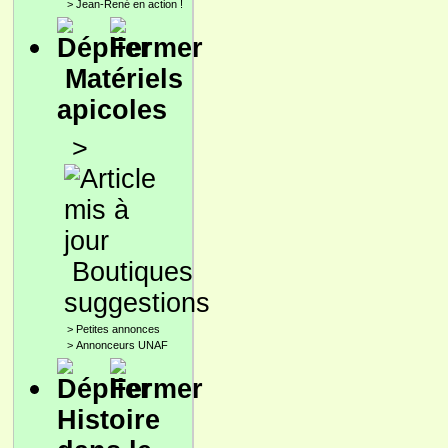
>
Jean-René en action !
Matériels
apicoles
>
Boutiques
suggestions
>
Petites annonces
>
Annonceurs UNAF
Histoire