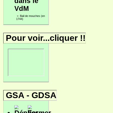
dans le
VdM
>
Bail de mouches (en
1744)
Pour voir...cliquer !!
GSA - GDSA