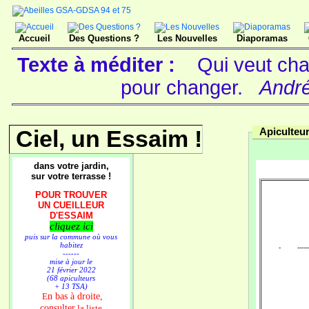
Accueil
Des Questions ?
Les Nouvelles
Diaporamas
Texte à méditer :
Qui veut cha
pour changer.
André
Ciel, un Essaim !
Apiculteu
dans votre jardin,
sur votre terrasse !
POUR TROUVER
UN CUEILLEUR
D'ESSAIM
cliquez ici
puis sur la commune où vous
habitez
- ---------
------
mise à jour le
21 février 2022
(68 apiculteurs
+ 13 TSA)
n bas à droite,
E
consulter
la liste