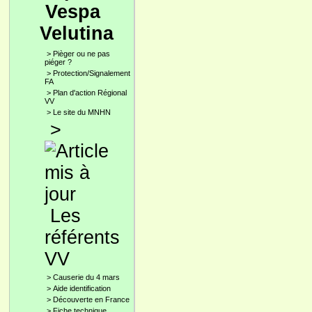
Vespa
Velutina
>
Pièger ou ne pas
piéger ?
>
Protection/Signalement
FA
>
Plan d'action Régional
VV
>
Le site du MNHN
>
Les
référents
VV
>
Causerie du 4 mars
>
Aide identification
>
Découverte en France
>
Fiche technique