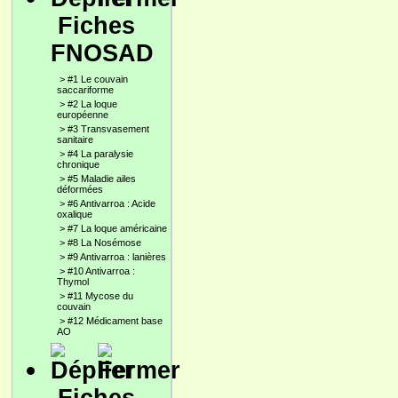
Fiches
FNOSAD
>
#1 Le couvain
saccariforme
>
#2 La loque
européenne
>
#3 Transvasement
sanitaire
>
#4 La paralysie
chronique
>
#5 Maladie ailes
déformées
>
#6 Antivarroa : Acide
oxalique
>
#7 La loque américaine
>
#8 La Nosémose
>
#9 Antivarroa : lanières
>
#10 Antivarroa :
Thymol
>
#11 Mycose du
couvain
>
#12 Médicament base
AO