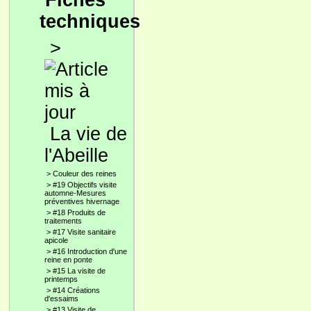
Fiches
techniques
>
La vie de
l'Abeille
>
Couleur des reines
>
#19 Objectifs visite
automne-Mesures
préventives hivernage
>
#18 Produits de
traitements
>
#17 Visite sanitaire
apicole
>
#16 Introduction d'une
reine en ponte
>
#15 La visite de
printemps
>
#14 Créations
d'essaims
>
#13 Visite de