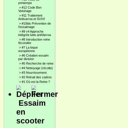
printemps
>
#12 Code Bon
Voisinage
>
#11 Traitement
Antivarroa et SUIVI
>
#10bis Prévention de
l'essaimage
>
#9 v4 Approche
intégrée lutte antiVarroa
>
#8 Introduction reine
fécondée
>
#7 La loque
européenne
>
#6 Création essaim
par division
>
#5 Recherche de reine
>
#4 Nettoyage (récolte)
>
#3 Nourrissement
>
#2 Retrait des cadres
>
#1 Où est la Reine ?
Essaim
en
scooter