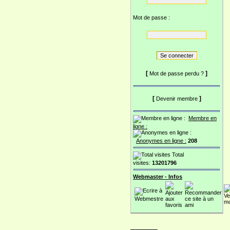
Mot de passe :
[
]
Mot de passe perdu ?
[
]
Devenir membre
Membre en
ligne :
Anonymes en ligne :
208
Total
visites:
13201796
Webmaster - Infos