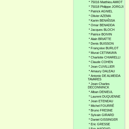
*
75016 Matthieu AMIOT
*
75018 Philippe JORGJI
*
Patrick AGNIEL
*
Olivier AZEMA
*
Karim BENAÎSSA
*
Omar BENADDA
*
Jacques BLOCH
*
Patrice BOIVIN
*
Alain BRIATTE
*
Denis BUISSON
*
Françoise BURLOT
*
Murat CETINKAYA
*
Charlotte CHIARELLI
*
Claude COHEN
*
Jean CUVILLIER
*
Amaury DALEAU
*
Antonio DE ALMEIDA
TAVARES
*
Jean-Charles
DECONNINCK
*
Alban DENIEUL
*
Laurent DUQUENNE
*
Jean ETENEAU
*
Michel FOURRÉ
*
Bruno FRESNE
*
Sylvain GIRARD
*
Daniel GISSINGER
*
Eric GRESSE
*
Eric HADDAD