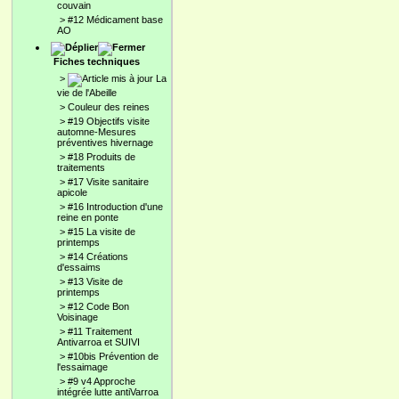
couvain
>
#12 Médicament base
AO
Fiches techniques
>
La
vie de l'Abeille
>
Couleur des reines
>
#19 Objectifs visite
automne-Mesures
préventives hivernage
>
#18 Produits de
traitements
>
#17 Visite sanitaire
apicole
>
#16 Introduction d'une
reine en ponte
>
#15 La visite de
printemps
>
#14 Créations
d'essaims
>
#13 Visite de
printemps
>
#12 Code Bon
Voisinage
>
#11 Traitement
Antivarroa et SUIVI
>
#10bis Prévention de
l'essaimage
>
#9 v4 Approche
intégrée lutte antiVarroa