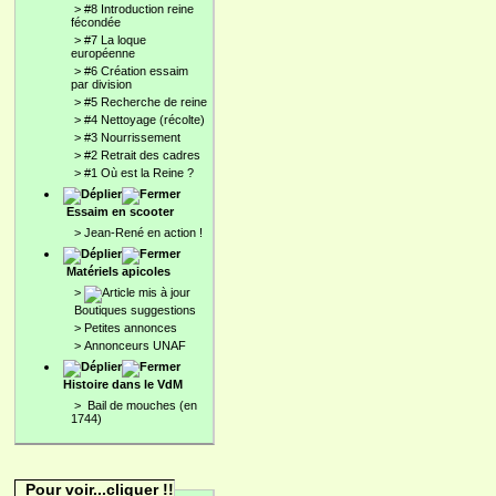
>
#8 Introduction reine
fécondée
>
#7 La loque
européenne
>
#6 Création essaim
par division
>
#5 Recherche de reine
>
#4 Nettoyage (récolte)
>
#3 Nourrissement
>
#2 Retrait des cadres
>
#1 Où est la Reine ?
Essaim en scooter
>
Jean-René en action !
Matériels apicoles
>
Boutiques suggestions
>
Petites annonces
>
Annonceurs UNAF
Histoire dans le VdM
>
Bail de mouches (en
1744)
Pour voir...cliquer !!