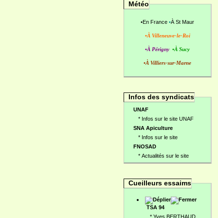
Météo
•
En France
•
À St Maur
•À Villeneuve-le-Roi
•À Périgny
•À Sucy
•À Villiers-sur-Marne
Infos des syndicats
UNAF
*
Infos sur le site UNAF
SNA Apiculture
*
Infos sur le site
FNOSAD
*
Actualités sur le site
Cueilleurs essaims
TSA 94
*
Yves BERTHAUD