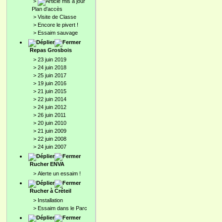
>
Plan d'accès
>
Visite de Classe
>
Encore le pivert !
>
Essaim sauvage
Repas Grosbois
>
23 juin 2019
>
24 juin 2018
>
25 juin 2017
>
19 juin 2016
>
21 juin 2015
>
22 juin 2014
>
24 juin 2012
>
26 juin 2011
>
20 juin 2010
>
21 juin 2009
>
22 juin 2008
>
24 juin 2007
Rucher ENVA
>
Alerte un essaim !
Rucher à Créteil
>
Installation
>
Essaim dans le Parc