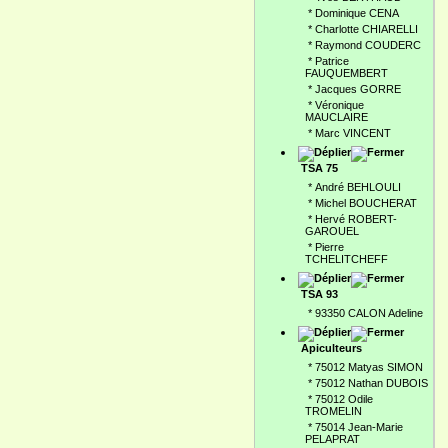
*
Dominique CENA
*
Charlotte CHIARELLI
*
Raymond COUDERC
*
Patrice
FAUQUEMBERT
*
Jacques GORRE
*
Véronique
MAUCLAIRE
*
Marc VINCENT
TSA 75
*
André BEHLOULI
*
Michel BOUCHERAT
*
Hervé ROBERT-
GAROUEL
*
Pierre
TCHELITCHEFF
TSA 93
*
93350 CALON Adeline
Apiculteurs
*
75012 Matyas SIMON
*
75012 Nathan DUBOIS
*
75012 Odile
TROMELIN
*
75014 Jean-Marie
PELAPRAT