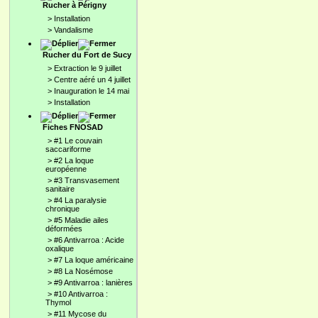
Rucher à Périgny
>
Installation
>
Vandalisme
Rucher du Fort de Sucy
>
Extraction le 9 juillet
>
Centre aéré un 4 juillet
>
Inauguration le 14 mai
>
Installation
Fiches FNOSAD
>
#1 Le couvain
saccariforme
>
#2 La loque
européenne
>
#3 Transvasement
sanitaire
>
#4 La paralysie
chronique
>
#5 Maladie ailes
déformées
>
#6 Antivarroa : Acide
oxalique
>
#7 La loque américaine
>
#8 La Nosémose
>
#9 Antivarroa : lanières
>
#10 Antivarroa :
Thymol
>
#11 Mycose du