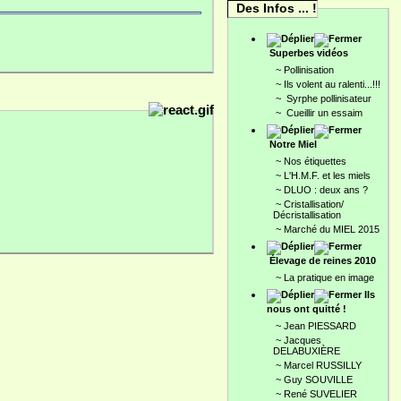
Des Infos ... !
Superbes vidéos
~
Pollinisation
~
Ils volent au ralenti...!!!
~
Syrphe pollinisateur
~
Cueillir un essaim
Notre Miel
~
Nos étiquettes
~
L'H.M.F. et les miels
~
DLUO : deux ans ?
~
Cristallisation/
Décristallisation
~
Marché du MIEL 2015
Élevage de reines 2010
~
La pratique en image
Ils
nous ont quitté !
~
Jean PIESSARD
~
Jacques
DELABUXIÈRE
~
Marcel RUSSILLY
~
Guy SOUVILLE
~
René SUVELIER