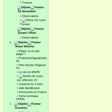
>
Travaux
En Novembre
>
Observations
>
Travaux
Durant l'Hiver
>
Observations
Vespa Velutina
>
Pièger ou ne pas
piéger ?
>
Protection/Signalement
FA
>
Plan d'action Régional
VV
>
Le site du MNHN
>
Les référents VV
>
Causerie du 4 mars
>
Aide identification
>
Découverte en France
>
Fiche technique
OPIDA
Grosbois