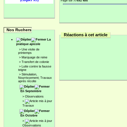
Page lue
77492 fois
Nos Ruchers
Réactions à cet article
La
pratique apicole
>
Une visite de
printemps
>
Marquage de reine
>
Transfert de colonie
>
Lutte contre la fausse
teigne
>
Stimulation,
Nourrissement; Travaux
après récolte
En Septembre
>
Observations
>
Travaux
En Octobre
>
Observations