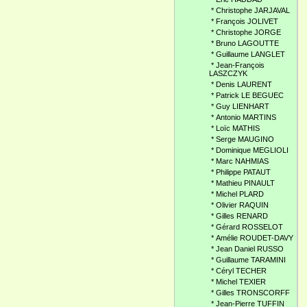
*
Christophe JARJAVAL
*
François JOLIVET
*
Christophe JORGE
*
Bruno LAGOUTTE
*
Guillaume LANGLET
*
Jean-François
LASZCZYK
*
Denis LAURENT
*
Patrick LE BEGUEC
*
Guy LIENHART
*
Antonio MARTINS
*
Loïc MATHIS
*
Serge MAUGINO
*
Dominique MEGLIOLI
*
Marc NAHMIAS
*
Philippe PATAUT
*
Mathieu PINAULT
*
Michel PLARD
*
Olivier RAQUIN
*
Gilles RENARD
*
Gérard ROSSELOT
*
Amélie ROUDET-DAVY
*
Jean Daniel RUSSO
*
Guillaume TARAMINI
*
Céryl TECHER
*
Michel TEXIER
*
Gilles TRONSCORFF
*
Jean-Pierre TUFFIN