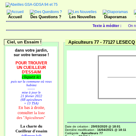
Accueil
Des Questions ?
Les Nouvelles
Diaporamas
Texte à méditer :
On ne
Ciel, un Essaim !
Apiculteurs 77 -
77127 LESECQ 
dans votre jardin,
sur votre terrasse !
POUR TROUVER
UN CUEILLEUR
D'ESSAIM
cliquez ici
-------------------------------
puis sur la commune où vous
habitez
------
mise à jour le
21 février 2022
(68 apiculteurs
+ 13 TSA)
n bas à droite,
E
consulter
la liste
des
"Apiculteurs"
La charte du
Date de création :
29/03/2020 @ 18:01
Dernière modification :
16/04/2021 @ 18:11
Cueilleur d'essaim
Catégorie :
Apiculteurs 77
(cliquer ici)