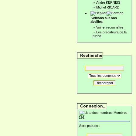
~
Andre KERNEIS
~
Michel RICARD
Veillons sur nos
abeilles
~
Voir et reconnaître
~
Les prédateurs de la
ruche
Recherche
Rechercher
Connexion...
Membres :
226
Votre pseudo :