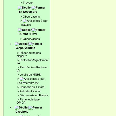
>
Travaux
En Novembre
>
Observations
>
Travaux
Durant l'Hiver
>
Observations
Vespa Velutina
>
Pièger ou ne pas
piéger ?
>
Protection/Signalement
FA
>
Plan d'action Régional
VV
>
Le site du MNHN
>
Les référents VV
>
Causerie du 4 mars
>
Aide identification
>
Découverte en France
>
Fiche technique
OPIDA
Grosbois