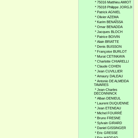
*
75016 Matthieu AMIOT
*
75018 Philippe JORGJI
*
Patrick AGNIEL
*
Olivier AZEMA
*
Karim BENAÎSSA
*
Omar BENADDA
*
Jacques BLOCH
*
Patrice BOIVIN
*
Alain BRIATTE
*
Denis BUISSON
*
Françoise BURLOT
*
Murat CETINKAYA
*
Charlotte CHIARELLI
*
Claude COHEN
*
Jean CUVILLIER
*
Amaury DALEAU
*
Antonio DE ALMEIDA
TAVARES
*
Jean-Charles
DECONNINCK
*
Alban DENIEUL
*
Laurent DUQUENNE
*
Jean ETENEAU
*
Michel FOURRÉ
*
Bruno FRESNE
*
Sylvain GIRARD
*
Daniel GISSINGER
*
Eric GRESSE
*
Eric HADDAD