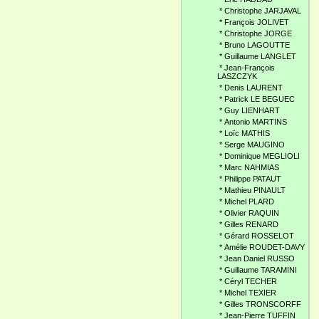
*
Christophe JARJAVAL
*
François JOLIVET
*
Christophe JORGE
*
Bruno LAGOUTTE
*
Guillaume LANGLET
*
Jean-François
LASZCZYK
*
Denis LAURENT
*
Patrick LE BEGUEC
*
Guy LIENHART
*
Antonio MARTINS
*
Loïc MATHIS
*
Serge MAUGINO
*
Dominique MEGLIOLI
*
Marc NAHMIAS
*
Philippe PATAUT
*
Mathieu PINAULT
*
Michel PLARD
*
Olivier RAQUIN
*
Gilles RENARD
*
Gérard ROSSELOT
*
Amélie ROUDET-DAVY
*
Jean Daniel RUSSO
*
Guillaume TARAMINI
*
Céryl TECHER
*
Michel TEXIER
*
Gilles TRONSCORFF
*
Jean-Pierre TUFFIN