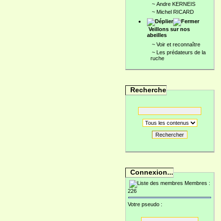
~
Andre KERNEIS
~
Michel RICARD
Veillons sur nos
abeilles
~
Voir et reconnaître
~
Les prédateurs de la
ruche
Recherche
Rechercher
Connexion...
Membres :
226
Votre pseudo :