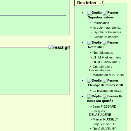
Des Infos ... !
Superbes vidéos
~
Pollinisation
~
Ils volent au ralenti...!!!
~
Syrphe pollinisateur
~
Cueillir un essaim
Notre Miel
~
Nos étiquettes
~
L'H.M.F. et les miels
~
DLUO : deux ans ?
~
Cristallisation/
Décristallisation
~
Marché du MIEL 2015
Élevage de reines 2010
~
La pratique en image
Ils
nous ont quitté !
~
Jean PIESSARD
~
Jacques
DELABUXIÈRE
~
Marcel RUSSILLY
~
Guy SOUVILLE
~
René SUVELIER