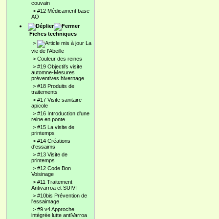
couvain
>
#12 Médicament base
AO
Fiches techniques
>
La
vie de l'Abeille
>
Couleur des reines
>
#19 Objectifs visite
automne-Mesures
préventives hivernage
>
#18 Produits de
traitements
>
#17 Visite sanitaire
apicole
>
#16 Introduction d'une
reine en ponte
>
#15 La visite de
printemps
>
#14 Créations
d'essaims
>
#13 Visite de
printemps
>
#12 Code Bon
Voisinage
>
#11 Traitement
Antivarroa et SUIVI
>
#10bis Prévention de
l'essaimage
>
#9 v4 Approche
intégrée lutte antiVarroa