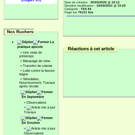
Date de création :
30/03/2020 @ 10:12
Dernière modification :
16/04/2021 @ 19:20
Catégorie :
TSA 94
Page lue
76121 fois
Nos Ruchers
La
pratique apicole
Réactions à cet article
>
Une visite de
printemps
>
Marquage de reine
>
Transfert de colonie
>
Lutte contre la fausse
teigne
>
Stimulation,
Nourrissement; Travaux
après récolte
En Septembre
>
Observations
>
Travaux
En Octobre
>
Observations