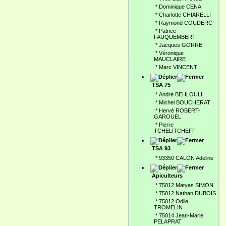
*
Dominique CENA
*
Charlotte CHIARELLI
*
Raymond COUDERC
*
Patrice
FAUQUEMBERT
*
Jacques GORRE
*
Véronique
MAUCLAIRE
*
Marc VINCENT
TSA 75
*
André BEHLOULI
*
Michel BOUCHERAT
*
Hervé ROBERT-
GAROUEL
*
Pierre
TCHELITCHEFF
TSA 93
*
93350 CALON Adeline
Apiculteurs
*
75012 Matyas SIMON
*
75012 Nathan DUBOIS
*
75012 Odile
TROMELIN
*
75014 Jean-Marie
PELAPRAT