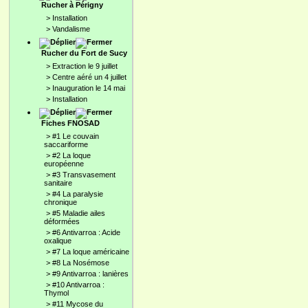
Rucher à Périgny
>
Installation
>
Vandalisme
Rucher du Fort de Sucy
>
Extraction le 9 juillet
>
Centre aéré un 4 juillet
>
Inauguration le 14 mai
>
Installation
Fiches FNOSAD
>
#1 Le couvain
saccariforme
>
#2 La loque
européenne
>
#3 Transvasement
sanitaire
>
#4 La paralysie
chronique
>
#5 Maladie ailes
déformées
>
#6 Antivarroa : Acide
oxalique
>
#7 La loque américaine
>
#8 La Nosémose
>
#9 Antivarroa : lanières
>
#10 Antivarroa :
Thymol
>
#11 Mycose du