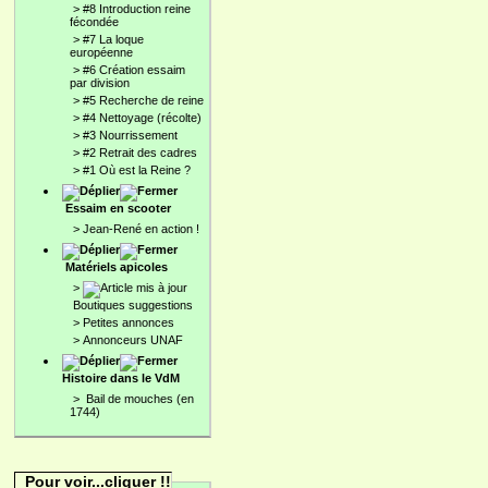
>
#8 Introduction reine
fécondée
>
#7 La loque
européenne
>
#6 Création essaim
par division
>
#5 Recherche de reine
>
#4 Nettoyage (récolte)
>
#3 Nourrissement
>
#2 Retrait des cadres
>
#1 Où est la Reine ?
Essaim en scooter
>
Jean-René en action !
Matériels apicoles
>
Boutiques suggestions
>
Petites annonces
>
Annonceurs UNAF
Histoire dans le VdM
>
Bail de mouches (en
1744)
Pour voir...cliquer !!