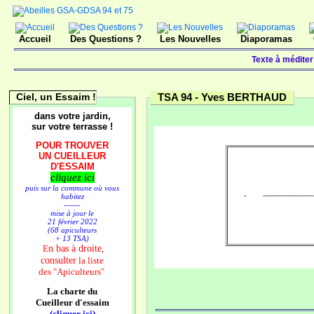
Accueil
Des Questions ?
Les Nouvelles
Diaporamas
Texte à médite
Ciel, un Essaim !
TSA 94 -
Yves BERTHAUD
dans votre jardin,
sur votre terrasse !
POUR TROUVER
UN CUEILLEUR
D'ESSAIM
cliquez ici
puis sur la commune où vous
- -----------------------
habitez
------
mise à jour le
21 février 2022
(68 apiculteurs
+ 13 TSA)
n bas à droite,
E
consulter
la liste
des
"Apiculteurs"
La charte du
Cueilleur d'essaim
(cliquer ici)