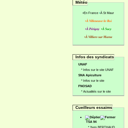
Météo
•
En France
•
À St Maur
•À Villeneuve-le-Roi
•À Périgny
•À Sucy
•À Villiers-sur-Marne
Infos des syndicats
UNAF
*
Infos sur le site UNAF
SNA Apiculture
*
Infos sur le site
FNOSAD
*
Actualités sur le site
Cueilleurs essaims
TSA 94
*
Yves BERTHAUD