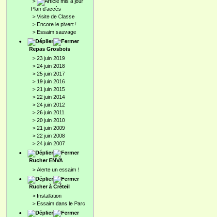
>
Plan d'accès
>
Visite de Classe
>
Encore le pivert !
>
Essaim sauvage
Repas Grosbois
>
23 juin 2019
>
24 juin 2018
>
25 juin 2017
>
19 juin 2016
>
21 juin 2015
>
22 juin 2014
>
24 juin 2012
>
26 juin 2011
>
20 juin 2010
>
21 juin 2009
>
22 juin 2008
>
24 juin 2007
Rucher ENVA
>
Alerte un essaim !
Rucher à Créteil
>
Installation
>
Essaim dans le Parc