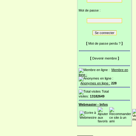
Mot de passe :
[
]
Mot de passe perdu ?
[
]
Devenir membre
Membre en
ligne :
Anonymes en ligne :
228
Total
visites:
13182649
Webmaster - Infos