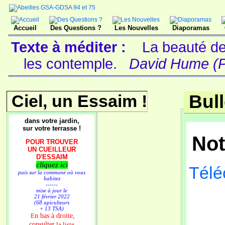
Accueil
Des Questions ?
Les Nouvelles
Diaporamas
Texte à méditer :
La beauté des
les contemple.
David Hume (Ph
Ciel, un Essaim !
Bull
dans votre jardin,
sur votre terrasse !
Not
POUR TROUVER
UN CUEILLEUR
D'ESSAIM
cliquez ici
Téléc
puis sur la commune où vous
habitez
------
mise à jour le
21 février 2022
(68 apiculteurs
Pl
+ 13 TSA)
n bas à droite,
E
consulter
la liste