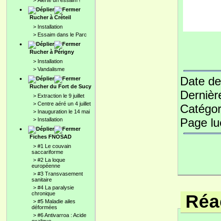
>
Alerte un essaim !
Rucher à Créteil
>
Installation
>
Essaim dans le Parc
Rucher à Périgny
>
Installation
>
Vandalisme
Date de
Rucher du Fort de Sucy
Dernièr
>
Extraction le 9 juillet
>
Centre aéré un 4 juillet
Catégor
>
Inauguration le 14 mai
Page l
>
Installation
Fiches FNOSAD
>
#1 Le couvain
saccariforme
>
#2 La loque
européenne
>
#3 Transvasement
sanitaire
>
#4 La paralysie
chronique
Réac
>
#5 Maladie ailes
déformées
>
#6 Antivarroa : Acide