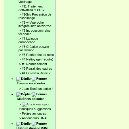
Voisinage
>
#11 Traitement
Antivarroa et SUIVI
>
#10bis Prévention de
l'essaimage
>
#9 v4 Approche
intégrée lutte antiVarroa
>
#8 Introduction reine
fécondée
>
#7 La loque
européenne
>
#6 Création essaim
par division
>
#5 Recherche de reine
>
#4 Nettoyage (récolte)
>
#3 Nourrissement
>
#2 Retrait des cadres
>
#1 Où est la Reine ?
Essaim en scooter
>
Jean-René en action !
Matériels apicoles
>
Boutiques suggestions
>
Petites annonces
>
Annonceurs UNAF
Histoire dans le VdM