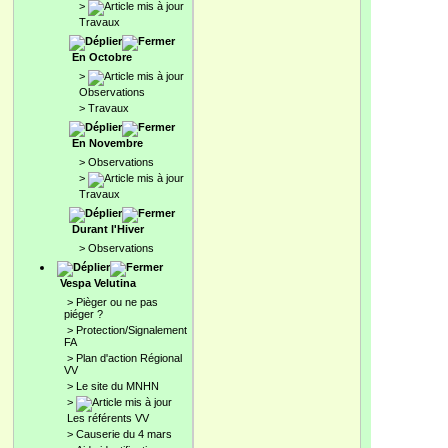
>
Travaux
En Octobre
>
Observations
>
Travaux
En Novembre
>
Observations
>
Travaux
Durant l'Hiver
>
Observations
Vespa Velutina
>
Pièger ou ne pas
piéger ?
>
Protection/Signalement
FA
>
Plan d'action Régional
VV
>
Le site du MNHN
>
Les référents VV
>
Causerie du 4 mars