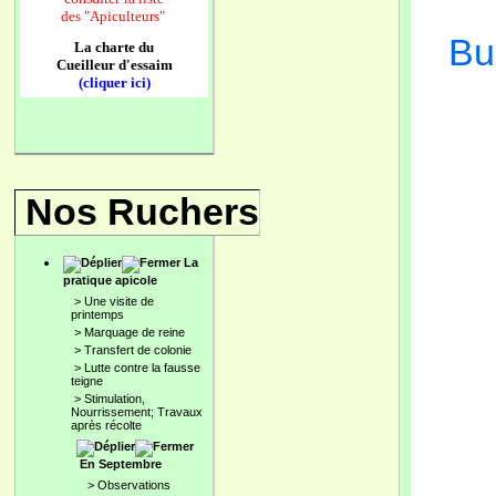
des
"Apiculteurs"
Bu
La charte du
Cueilleur d'essaim
(cliquer ici)
Nos Ruchers
La
pratique apicole
>
Une visite de
printemps
>
Marquage de reine
>
Transfert de colonie
>
Lutte contre la fausse
teigne
>
Stimulation,
Nourrissement; Travaux
après récolte
En Septembre
>
Observations