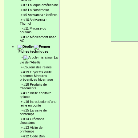
oxalique
>
#7 La loque américaine
>
#8 La Nosémose
>
#9 Antivarroa : lanières
>
#10 Antivarroa :
Thymol
>
#11 Mycose du
couvain
>
#12 Médicament base
AO
Fiches techniques
>
La
vie de l'Abeille
>
Couleur des reines
>
#19 Objectifs visite
automne-Mesures
préventives hivernage
>
#18 Produits de
traitements
>
#17 Visite sanitaire
apicole
>
#16 Introduction d'une
reine en ponte
>
#15 La visite de
printemps
>
#14 Créations
d'essaims
>
#13 Visite de
printemps
>
#12 Code Bon