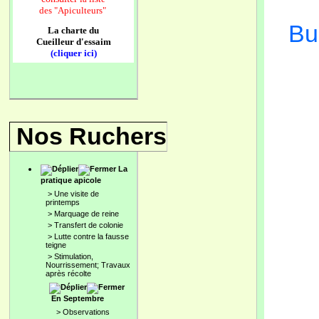
des
"Apiculteurs"
Bu
La charte du
Cueilleur d'essaim
(cliquer ici)
Nos Ruchers
La
pratique apicole
>
Une visite de
printemps
>
Marquage de reine
>
Transfert de colonie
>
Lutte contre la fausse
teigne
>
Stimulation,
Nourrissement; Travaux
après récolte
En Septembre
>
Observations