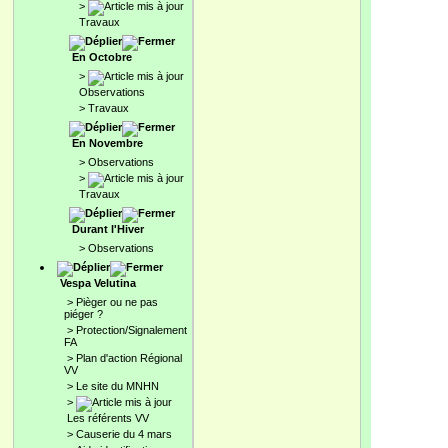
>
Travaux
En Octobre
>
Observations
>
Travaux
En Novembre
>
Observations
>
Travaux
Durant l'Hiver
>
Observations
Vespa Velutina
>
Pièger ou ne pas
piéger ?
>
Protection/Signalement
FA
>
Plan d'action Régional
VV
>
Le site du MNHN
>
Les référents VV
>
Causerie du 4 mars