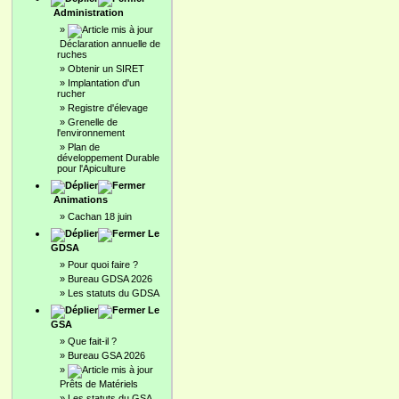
Administration
»
Déclaration annuelle de
ruches
»
Obtenir un SIRET
»
Implantation d'un
rucher
»
Registre d'élevage
»
Grenelle de
l'environnement
»
Plan de
développement Durable
pour l'Apiculture
Animations
»
Cachan 18 juin
Le
GDSA
»
Pour quoi faire ?
»
Bureau GDSA 2026
»
Les statuts du GDSA
Le
GSA
»
Que fait-il ?
»
Bureau GSA 2026
»
Prêts de Matériels
»
Les statuts du GSA