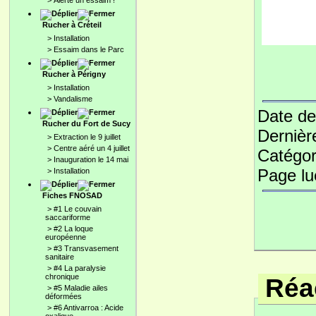
>
Alerte un essaim !
Rucher à Créteil
>
Installation
>
Essaim dans le Parc
Rucher à Périgny
>
Installation
>
Vandalisme
Date de
Rucher du Fort de Sucy
Dernièr
>
Extraction le 9 juillet
>
Centre aéré un 4 juillet
Catégor
>
Inauguration le 14 mai
Page l
>
Installation
Fiches FNOSAD
>
#1 Le couvain
saccariforme
>
#2 La loque
européenne
>
#3 Transvasement
sanitaire
>
#4 La paralysie
chronique
Réac
>
#5 Maladie ailes
déformées
>
#6 Antivarroa : Acide