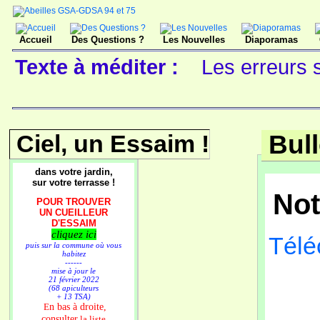
Accueil
Des Questions ?
Les Nouvelles
Diaporamas
Texte à méditer :
Les erreurs 
Ciel, un Essaim !
Bull
dans votre jardin,
sur votre terrasse !
Not
POUR TROUVER
UN CUEILLEUR
D'ESSAIM
cliquez ici
Téléc
puis sur la commune où vous
habitez
------
mise à jour le
21 février 2022
(68 apiculteurs
Pl
+ 13 TSA)
n bas à droite,
E
consulter
la liste