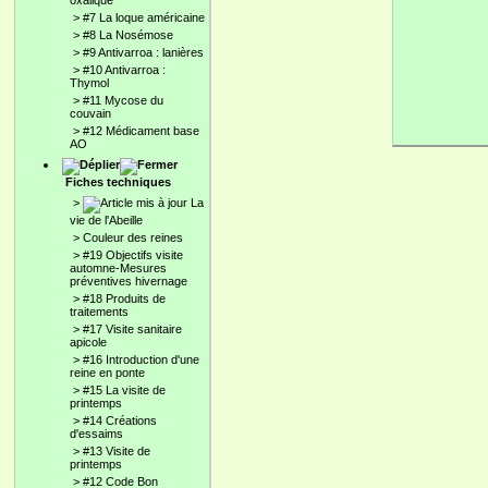
oxalique
>
#7 La loque américaine
>
#8 La Nosémose
>
#9 Antivarroa : lanières
>
#10 Antivarroa :
Thymol
>
#11 Mycose du
couvain
>
#12 Médicament base
AO
Fiches techniques
>
La
vie de l'Abeille
>
Couleur des reines
>
#19 Objectifs visite
automne-Mesures
préventives hivernage
>
#18 Produits de
traitements
>
#17 Visite sanitaire
apicole
>
#16 Introduction d'une
reine en ponte
>
#15 La visite de
printemps
>
#14 Créations
d'essaims
>
#13 Visite de
printemps
>
#12 Code Bon