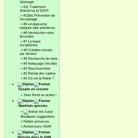
Voisinage
>
#11 Traitement
Antivarroa et SUIVI
>
#10bis Prévention de
l'essaimage
>
#9 v4 Approche
intégrée lutte antiVarroa
>
#8 Introduction reine
fécondée
>
#7 La loque
européenne
>
#6 Création essaim
par division
>
#5 Recherche de reine
>
#4 Nettoyage (récolte)
>
#3 Nourrissement
>
#2 Retrait des cadres
>
#1 Où est la Reine ?
Essaim en scooter
>
Jean-René en action !
Matériels apicoles
>
Boutiques suggestions
>
Petites annonces
>
Annonceurs UNAF
Histoire dans le VdM