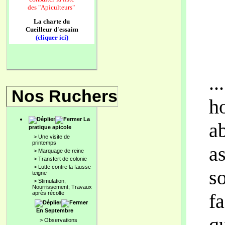
des
"Apiculteurs"
La charte du
Cueilleur d'essaim
(cliquer ici)
..
Nos Ruchers
h
La
ab
pratique apicole
>
Une visite de
printemps
as
>
Marquage de reine
>
Transfert de colonie
>
Lutte contre la fausse
so
teigne
>
Stimulation,
Nourrissement; Travaux
après récolte
fa
En Septembre
qu
>
Observations