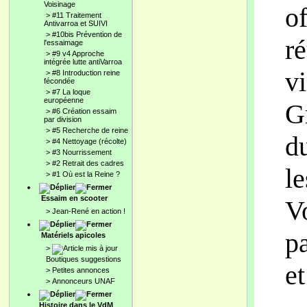
Voisinage
of
>
#11 Traitement
Antivarroa et SUIVI
>
#10bis Prévention de
r
l'essaimage
>
#9 v4 Approche
intégrée lutte antiVarroa
vi
>
#8 Introduction reine
fécondée
>
#7 La loque
européenne
G
>
#6 Création essaim
par division
>
#5 Recherche de reine
du
>
#4 Nettoyage (récolte)
>
#3 Nourrissement
>
#2 Retrait des cadres
l
>
#1 Où est la Reine ?
Essaim en scooter
V
>
Jean-René en action !
pa
Matériels apicoles
>
Boutiques suggestions
et
>
Petites annonces
>
Annonceurs UNAF
Histoire dans le VdM