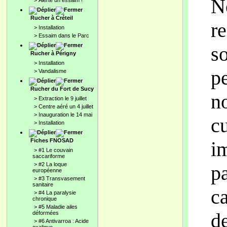
N
>
Alerte un essaim !
Rucher à Créteil
re
>
Installation
>
Essaim dans le Parc
so
Rucher à Périgny
>
Installation
p
>
Vandalisme
Rucher du Fort de Sucy
n
>
Extraction le 9 juillet
>
Centre aéré un 4 juillet
>
Inauguration le 14 mai
cu
>
Installation
Fiches FNOSAD
i
>
#1 Le couvain
saccariforme
>
#2 La loque
pa
européenne
>
#3 Transvasement
sanitaire
c
>
#4 La paralysie
chronique
>
#5 Maladie ailes
de
déformées
>
#6 Antivarroa : Acide