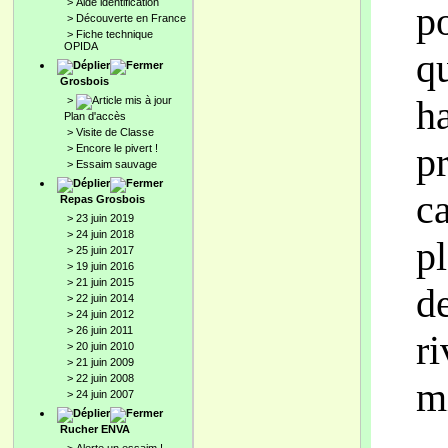
>
Aide identification
p
>
Découverte en France
>
Fiche technique
OPIDA
q
Grosbois
ha
>
Plan d'accès
>
Visite de Classe
p
>
Encore le pivert !
>
Essaim sauvage
c
Repas Grosbois
>
23 juin 2019
>
24 juin 2018
pl
>
25 juin 2017
>
19 juin 2016
>
21 juin 2015
de
>
22 juin 2014
>
24 juin 2012
>
26 juin 2011
ri
>
20 juin 2010
>
21 juin 2009
>
22 juin 2008
m
>
24 juin 2007
Rucher ENVA