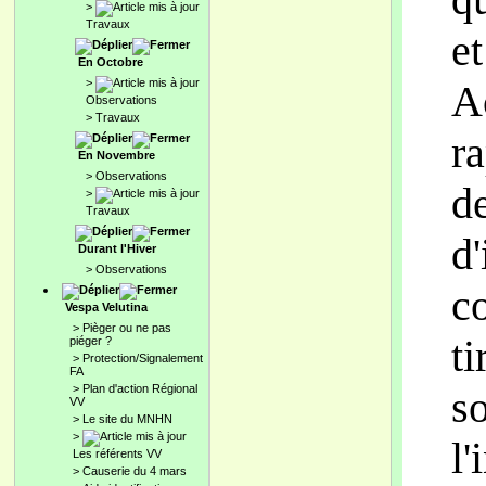
>
Travaux
et
En Octobre
>
A
Observations
>
Travaux
r
En Novembre
>
Observations
de
>
Travaux
d'
Durant l'Hiver
>
Observations
c
Vespa Velutina
>
Pièger ou ne pas
ti
piéger ?
>
Protection/Signalement
FA
>
Plan d'action Régional
so
VV
>
Le site du MNHN
>
l'
Les référents VV
>
Causerie du 4 mars