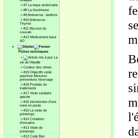
oxalique
>
#7 La loque américaine
f
>
#8 La Nosémose
>
#9 Antivarroa : lanières
>
#10 Antivarroa :
s
Thymol
>
#11 Mycose du
couvain
m
>
#12 Médicament base
AO
Fiches techniques
B
>
La
vie de l'Abeille
>
Couleur des reines
r
>
#19 Objectifs visite
automne-Mesures
préventives hivernage
s
>
#18 Produits de
traitements
>
#17 Visite sanitaire
apicole
ma
>
#16 Introduction d'une
reine en ponte
>
#15 La visite de
l
printemps
>
#14 Créations
d'essaims
d
>
#13 Visite de
printemps
>
#12 Code Bon