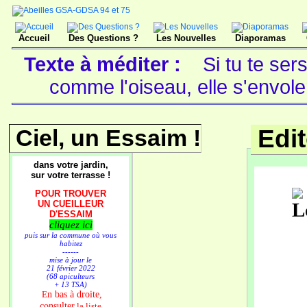
Accueil
Des Questions ?
Les Nouvelles
Diaporamas
Texte à méditer :
Si tu te ser
comme l'oiseau, elle s'envol
Ciel, un Essaim !
Edi
dans votre jardin,
sur votre terrasse !
POUR TROUVER
UN CUEILLEUR
D'ESSAIM
cliquez ici
puis sur la commune où vous
habitez
------
mise à jour le
21 février 2022
(68 apiculteurs
+ 13 TSA)
n bas à droite,
E
consulter
la liste