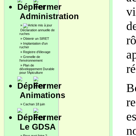
vi
Administration
de
»
Déclaration annuelle de
ruches
r
»
Obtenir un SIRET
»
Implantation d'un
rucher
ap
»
Registre d'élevage
»
Grenelle de
l'environnement
ré
»
Plan de
développement Durable
pour l'Apiculture
B
Animations
re
»
Cachan 18 juin
e
Le GDSA
n
»
Pour quoi faire ?